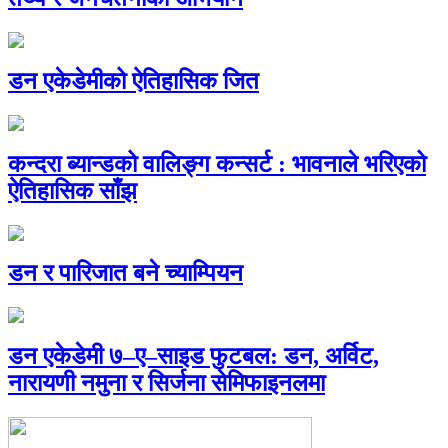
डन एकेडेमीको ऐतिहासिक जित
कन्दरा ब्यान्डको वालिङ्ग कन्सर्ट : भावनाले भरिएको
ऐतिहासिक साँझ
डन र पारिजात बने च्याम्पियन
डन एकेडेमी ७–ए–साइड फुटबल: डन, अर्विट,
नारायणी नमुना र सिर्जना सेमिफाइनलमा