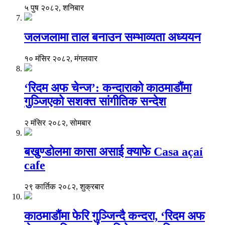
५ पुष २०८२, शनिबार
जलजलामा ताल बनाउन सम्भाव्यता अध्ययन
१० मंसिर २०८२, मंगलवार
‘रिदम अफ चेन्ज’: कन्दाराको काठमाडौंमा
गुञ्जिएको सशक्त सांगीतिक सन्देश
२ मंसिर २०८२, सोमबार
बखुण्डोलमा कासा असाई क्याफे Casa açaí
cafe
२९ कार्तिक २०८२, शुक्रबार
काठमाडौंमा फेरि गुञ्जिन्दै कन्दरा, ‘रिदम अफ