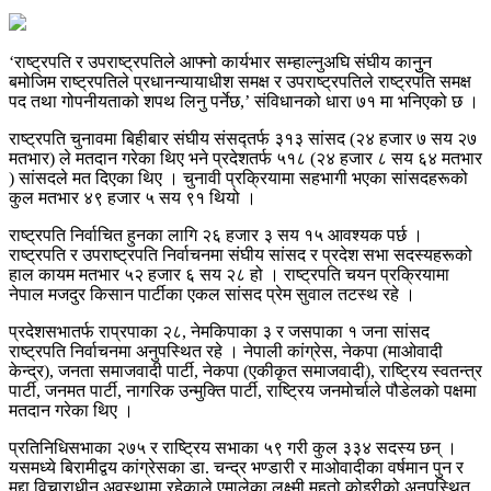
‘राष्ट्रपति र उपराष्ट्रपतिले आफ्नो कार्यभार सम्हाल्नुअघि संघीय कानुुन
बमोजिम राष्ट्रपतिले प्रधानन्यायाधीश समक्ष र उपराष्ट्रपतिले राष्ट्रपति समक्ष
पद तथा गोपनीयताको शपथ लिनु पर्नेछ,’ संविधानको धारा ७१ मा भनिएको छ ।
राष्ट्रपति चुनावमा बिहीबार संघीय संसद्तर्फ ३१३ सांसद (२४ हजार ७ सय २७
मतभार) ले मतदान गरेका थिए भने प्रदेशतर्फ ५१८ (२४ हजार ८ सय ६४ मतभार
) सांसदले मत दिएका थिए । चुनावी प्रक्रियामा सहभागी भएका सांसदहरूको
कुल मतभार ४९ हजार ५ सय ९१ थियो ।
राष्ट्रपति निर्वाचित हुनका लागि २६ हजार ३ सय १५ आवश्यक पर्छ ।
राष्ट्रपति र उपराष्ट्रपति निर्वाचनमा संघीय सांसद र प्रदेश सभा सदस्यहरूको
हाल कायम मतभार ५२ हजार ६ सय २८ हो । राष्ट्रपति चयन प्रक्रियामा
नेपाल मजदुर किसान पार्टीका एकल सांसद प्रेम सुवाल तटस्थ रहे ।
प्रदेशसभातर्फ राप्रपाका २८, नेमकिपाका ३ र जसपाका १ जना सांसद
राष्ट्रपति निर्वाचनमा अनुपस्थित रहे । नेपाली कांग्रेस, नेकपा (माओवादी
केन्द्र), जनता समाजवादी पार्टी, नेकपा (एकीकृत समाजवादी), राष्ट्रिय स्वतन्त्र
पार्टी, जनमत पार्टी, नागरिक उन्मुक्ति पार्टी, राष्ट्रिय जनमोर्चाले पौडेलको पक्षमा
मतदान गरेका थिए ।
प्रतिनिधिसभाका २७५ र राष्ट्रिय सभाका ५९ गरी कुल ३३४ सदस्य छन् ।
यसमध्ये बिरामीद्वय कांग्रेसका डा. चन्द्र भण्डारी र माओवादीका वर्षमान पुन र
मुद्दा विचाराधीन अवस्थामा रहेकाले एमालेका लक्ष्मी महतो कोइरीको अनुपस्थित