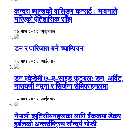
कन्दरा ब्यान्डको वालिङ्ग कन्सर्ट : भावनाले
भरिएको ऐतिहासिक साँझ
२४ माघ २०८२, शुक्रबार
डन र पारिजात बने च्याम्पियन
१२ माघ २०८२, आईतवार
डन एकेडेमी ७–ए–साइड फुटबल: डन, अर्विट,
नारायणी नमुना र सिर्जना सेमिफाइनलमा
१२ माघ २०८२, आईतवार
नेपाली ब्युटिसीयनहरूका लागि बैंककमा डेकर
हर्बलको अन्तर्राष्ट्रिय सौन्दर्य गोष्ठी