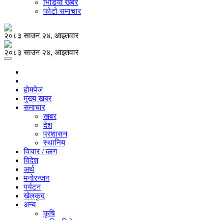
भिडियो खबर
फोटो समाचार
२०८३ साउन २४, आइतवार
२०८३ साउन २४, आइतवार
होमपेज
मुख्य खबर
समाचार
खबर
देश
प्रशासन
स्थानिय
विचार / ब्लग
विदेश
अर्थ
मनोरन्जन
पर्यटन
खेलकुद
अन्य
कृषि