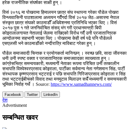
हरेक राजनीतिक संघर्षका साक्षी हुन् ।
विसं २०१६ मा पोखरामा हिमालयन छात्र संघ स्थापना गरेका पौडेल पोखरा
विन्ध्यवासिनी पाठशालामा अध्ययन गर्दैगर्दा विसं २०१७ जेठ–असारमा नेपाल
संस्कृत छात्र संघको काठमाडौँ अधिवेशनमा प्रतिनिधि भएका थिए । विसं
२०१७ पुस १ गते जननिर्वाचित संसद् भंग गरी प्रधानमन्त्री बिपी
कोइरालालगायत नेतालाई जेलमा राखिएको विरोध गर्दै उनी प्रजातान्त्रिक
आन्दोलनमा सहभागी भएका थिए । पोखरामा केही वर्ष पढे पनि पौडेलले
एसएलसी भने काठमाडौंको नन्दीरात्रि माविबाट गरेका हुन् ।
पौडेल समाजवादी चिन्तक र प्रयोगकर्ता मानिन्छन् । स्वच्छ छवि, सादा जीवनका
धनी उनी स्पष्ट वक्ता र प्रजातान्त्रिक समाजवादका व्याख्याता हुन् ।
कांग्रेसभित्र समन्वयकारी, मध्यमार्गी नेताका रूपमा परिचित उनी तत्कालीन
सभापति विश्वेश्वरप्रसाद कोइराला, पार्टीका सर्वमान्य नेता गणेशमान सिंह, पार्टी
संस्थापक कृष्णप्रसाद भट्टराई र पछि सभापति गिरिजाप्रसाद कोइराला र सिंह
तथा भट्टराईबीचको विवाद तथा मनमुटाव मिलाउन सधैँ मध्यमार्गी र समन्वयकारी
भूमिका निर्वाह गर्थे । Source:
https://www.samadhannews.com/
Facebook
Twitter
LinkedIn
देश
Advertisment
सम्बन्धित खवर