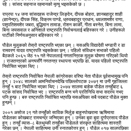
रहे । सांसद सहनाज रहमानको मृत्यु भइसकेको छ ।
राप्रपा १४ जना सांसदहरू राजेन्द्र लिङ्देन, दीपक बोहरा, ज्ञानबहादुर शाही
(ज्ञानेन्द्र), दीपक सिंह, विक्रम पाण्डे, ध्रुवबहादुर प्रधान, धवलशमशेर राणा,
पशुपतिशमशेर जबरा, बुद्धिमान तामाङ, रोशन कार्की, गीता बस्नेत, बिना लामा,
बिना जयसवाल र अनिशाले राष्ट्रपति निर्वाचनलाई बहिस्कार गरे । उनीहरूले
पार्टीको निर्णयअनुसार बहिस्कार गरे ।
पौडेल मुलुकको तेस्रो राष्ट्रपति भएका छन् । यसअघि विद्यादेवी भण्डारी र डा
रामवरण यादव राष्ट्रपति भइसकेका छन् । पहिलो संविधान सभाको पहिलो
बैठकले २०६५ जेठ १५ गते नेपाललाई गणतान्त्रिक मुलुक घोषणा गरिएको थियो
। राजतन्त्रको अन्त्यसँगै गणतन्त्र स्थापना भएपछि डा. यादव पहिलो राष्ट्रपति
निर्वाचित भएका थिए ।
तेस्रो राष्ट्रपति निर्वाचित नेपाली कांग्रेसका वरिष्ठ नेता पौडेल पूर्वसभामुख पनि
हुन् । २०४८ सालको आमनिर्वाचनदेखि पछिल्लोपटक २०७९ मा उनी गृहजिल्ला
तनहुँ १ बाट निर्वाचित भएका थिए । २०७४ सालमा बाहेक पौडेल तनहुँबाट ६
पटक सांसद निर्वाचित भए । राष्ट्रपति बन्न भने प्रतिनिधि सभा सदस्य नभए
पनि हुन्छ । बरु राष्ट्रपति निर्वाचित भएपछि यसअघिका सबै पदबाट पौडेल मुक्त
हुन्छन् ।
२००१ असोज २९ गते तनहुँको साविक मिर्लुङ बाहुनपोखरामा ऋषिमाया
पौडेलका कोखबाट रामचन्द्र जन्मिएका हुन् । उनका बुवा बुवा दुर्गाप्रसाद पौडेल
हुन् । तनहुँ व्यास–८ बेलथुम्की तनहुँका पौडेलले संस्कृत साहित्यमा शास्त्री
गरेका छन् । नेपाली साहित्यमा उनी स्नातकोत्तर हुन् । पौडेल ०१७ सालपछिका