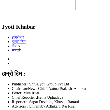
Jyoti Khabar
हाम्रोबारे
हाम्रो टिम
विज्ञापन
सम्पर्क
हाम्रो टिम :
Publisher : ShivaJyoti Group Pvt.Ltd
Chairman/News Chief: Aatma Prakash Adhikari
Editor: Mira Rijal
Chief Reporter :Hema Uphadaya
Reporter : Sagar Devkota, Khusbu Bartaula
Advisors : Chiranjiby Adhikari, Raj Rijal