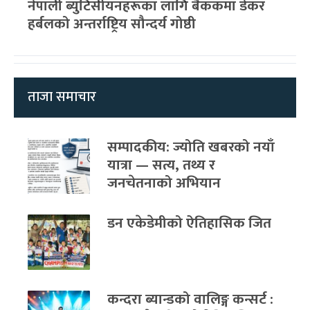
नेपाली ब्युटिसीयनहरूका लागि बैंककमा डेकर
हर्बलको अन्तर्राष्ट्रिय सौन्दर्य गोष्ठी
ताजा समाचार
सम्पादकीय: ज्योति खबरको नयाँ
यात्रा — सत्य, तथ्य र
जनचेतनाको अभियान
डन एकेडेमीको ऐतिहासिक जित
कन्दरा ब्यान्डको वालिङ्ग कन्सर्ट :