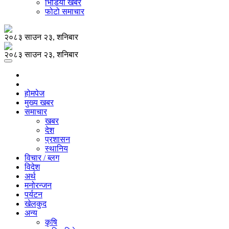
भिडियो खबर
फोटो समाचार
२०८३ साउन २३, शनिबार
२०८३ साउन २३, शनिबार
होमपेज
मुख्य खबर
समाचार
खबर
देश
प्रशासन
स्थानिय
विचार / ब्लग
विदेश
अर्थ
मनोरन्जन
पर्यटन
खेलकुद
अन्य
कृषि