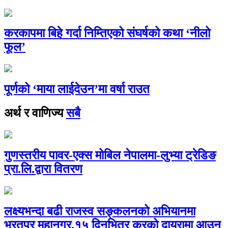
करकापमा बिहे गर्दा निम्तिएको संघर्षको कथा ‘नीलो
फूल’
पूर्णको ‘माया लाईदेउन’मा वर्षा राउत
अर्थ र वाणिज्य
सबै
गुणस्तरीय पावर-एक्स मोबिल नेपालमा-लुभ्या ट्रेडिङ
प्रा.लि.द्वारा वितरण
लक्ष्यभन्दा बढी राजस्व सङ्कलनको अभियानमा
भरतपुर महानगर,१५ दिनभित्र करको दायरामा आउन