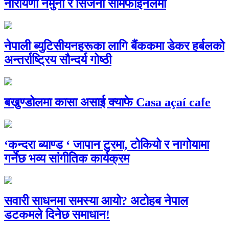
नारायणी नमुना र सिर्जना सेमिफाइनलमा
नेपाली ब्युटिसीयनहरूका लागि बैंककमा डेकर हर्बलको
अन्तर्राष्ट्रिय सौन्दर्य गोष्ठी
बखुण्डोलमा कासा असाई क्याफे Casa açaí cafe
‘कन्दरा ब्याण्ड ‘ जापान टुरमा, टोकियो र नागोयामा
गर्नेछ भव्य सांगीतिक कार्यक्रम
सवारी साधनमा समस्या आयो? अटोहब नेपाल
डटकमले दिनेछ समाधान!