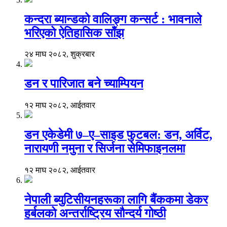
कन्दरा ब्यान्डको वालिङ्ग कन्सर्ट : भावनाले
भरिएको ऐतिहासिक साँझ
२४ माघ २०८२, शुक्रबार
डन र पारिजात बने च्याम्पियन
१२ माघ २०८२, आईतवार
डन एकेडेमी ७–ए–साइड फुटबल: डन, अर्विट,
नारायणी नमुना र सिर्जना सेमिफाइनलमा
१२ माघ २०८२, आईतवार
नेपाली ब्युटिसीयनहरूका लागि बैंककमा डेकर
हर्बलको अन्तर्राष्ट्रिय सौन्दर्य गोष्ठी