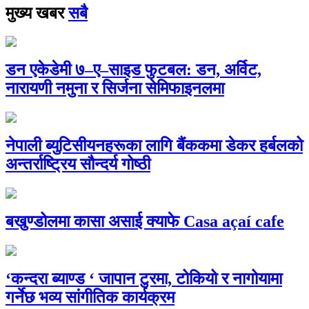
मुख्य खबर
सबै
डन एकेडेमी ७–ए–साइड फुटबल: डन, अर्विट,
नारायणी नमुना र सिर्जना सेमिफाइनलमा
नेपाली ब्युटिसीयनहरूका लागि बैंककमा डेकर हर्बलको
अन्तर्राष्ट्रिय सौन्दर्य गोष्ठी
बखुण्डोलमा कासा असाई क्याफे Casa açaí cafe
‘कन्दरा ब्याण्ड ‘ जापान टुरमा, टोकियो र नागोयामा
गर्नेछ भव्य सांगीतिक कार्यक्रम