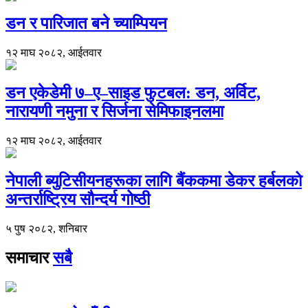
डन र पारिजात बने च्याम्पियन
१२ माघ २०८२, आईतवार
डन एकेडेमी ७–ए–साइड फुटबल: डन, अर्विट,
नारायणी नमुना र सिर्जना सेमिफाइनलमा
१२ माघ २०८२, आईतवार
नेपाली ब्युटिसीयनहरूका लागि बैंककमा डेकर हर्बलको
अन्तर्राष्ट्रिय सौन्दर्य गोष्ठी
५ पुष २०८२, शनिबार
समाचार
सबै