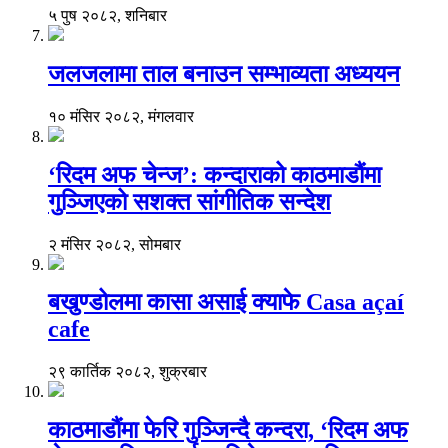
५ पुष २०८२, शनिबार
जलजलामा ताल बनाउन सम्भाव्यता अध्ययन
१० मंसिर २०८२, मंगलवार
‘रिदम अफ चेन्ज’: कन्दाराको काठमाडौंमा
गुञ्जिएको सशक्त सांगीतिक सन्देश
२ मंसिर २०८२, सोमबार
बखुण्डोलमा कासा असाई क्याफे Casa açaí
cafe
२९ कार्तिक २०८२, शुक्रबार
काठमाडौंमा फेरि गुञ्जिन्दै कन्दरा, ‘रिदम अफ