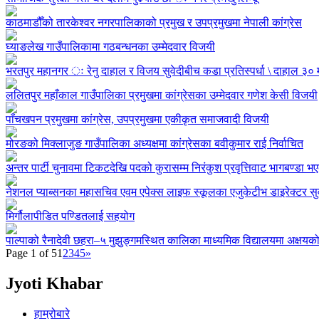
काठमाडौँको तारकेश्वर नगरपालिकाको प्रमुख र उपप्रमुखमा नेपाली कांग्रेस
घ्याङलेख गाउँपालिकामा गठबन्धनका उम्मेदवार विजयी
भरतपुर महानगर ः रेनु दाहाल र विजय सुवेदीबीच कडा प्रतिस्पर्धा \ दाहाल ३०
ललितपुर महाँकाल गाउँपालिका प्रमुखमा कांग्रेसका उम्मेदवार गणेश केसी विजयी
पाँचखपन प्रमुखमा कांग्रेस, उपप्रमुखमा एकीकृत समाजवादी विजयी
मोरङको मिक्लाजुङ गाउँपालिका अध्यक्षमा कांग्रेसका बवीकुमार राई निर्वाचित
अन्तर पार्टी चुनावमा टिकटदेखि पदको कुरासम्म निरंकुश प्रवृत्तिवाट भागबण्डा
नेशनल प्याब्सनका महासचिव एवम एपेक्स लाइफ स्कूलका एजुकेटीभ डाइरेक्टर सुवास 
मिर्गौलापीडित पण्डितलाई सहयोग
पाल्पाको रैनादेवी छहरा–५ मुझुङ्गमस्थित कालिका माध्यमिक विद्यालयमा अक्षयक
Page 1 of 5
1
2
3
4
5
»
Jyoti Khabar
हाम्रोबारे