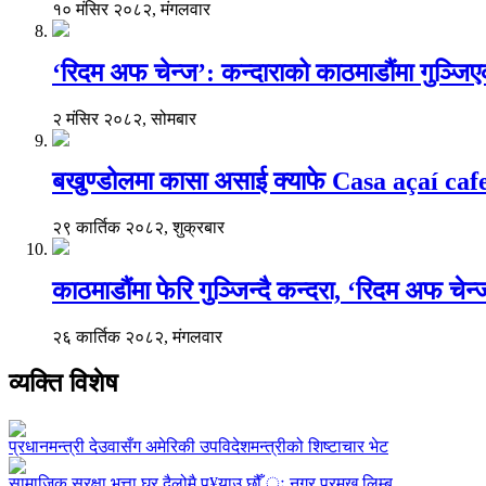
१० मंसिर २०८२, मंगलवार
‘रिदम अफ चेन्ज’: कन्दाराको काठमाडौंमा गुञ्जि
२ मंसिर २०८२, सोमबार
बखुण्डोलमा कासा असाई क्याफे Casa açaí caf
२९ कार्तिक २०८२, शुक्रबार
काठमाडौंमा फेरि गुञ्जिन्दै कन्दरा, ‘रिदम अफ चेन
२६ कार्तिक २०८२, मंगलवार
व्यक्ति विशेष
प्रधानमन्त्री देउवासँग अमेरिकी उपविदेशमन्त्रीको शिष्टाचार भेट
सामाजिक सुरक्षा भत्ता घर दैलोमै पु¥याउ छौँ ः नगर प्रमखु लिम्बू