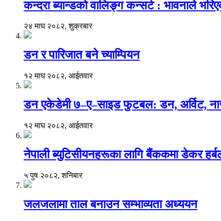
कन्दरा ब्यान्डको वालिङ्ग कन्सर्ट : भावनाले भर
२४ माघ २०८२, शुक्रबार
डन र पारिजात बने च्याम्पियन
१२ माघ २०८२, आईतवार
डन एकेडेमी ७–ए–साइड फुटबल: डन, अर्विट, नार
१२ माघ २०८२, आईतवार
नेपाली ब्युटिसीयनहरूका लागि बैंककमा डेकर हर्बलको 
५ पुष २०८२, शनिबार
जलजलामा ताल बनाउन सम्भाव्यता अध्ययन