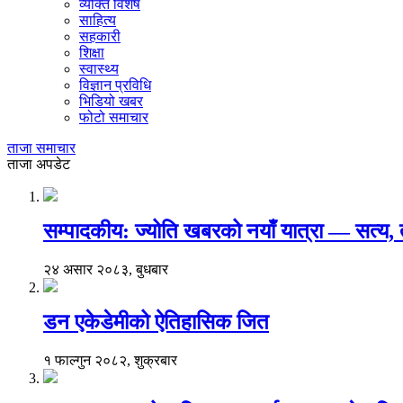
व्यक्ति विशेष
साहित्य
सहकारी
शिक्षा
स्वास्थ्य
विज्ञान प्रविधि
भिडियो खबर
फोटो समाचार
ताजा समाचार
ताजा अपडेट
सम्पादकीय: ज्योति खबरको नयाँ यात्रा — सत्य
२४ असार २०८३, बुधबार
डन एकेडेमीको ऐतिहासिक जित
१ फाल्गुन २०८२, शुक्रबार