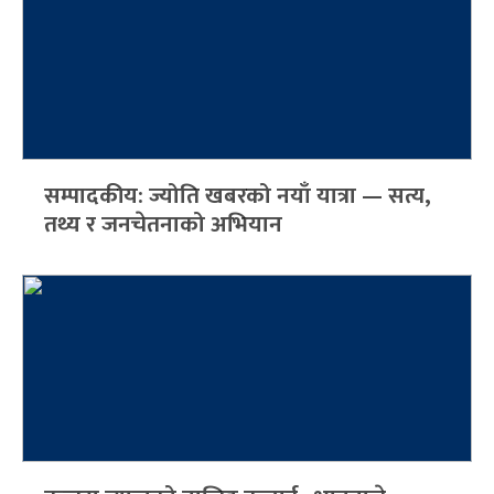
सम्पादकीय: ज्योति खबरको नयाँ यात्रा — सत्य,
तथ्य र जनचेतनाको अभियान