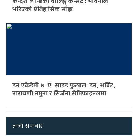
कन्दरा ब्यान्डको वालिङ्ग कन्सर्ट : भावनाले
भरिएको ऐतिहासिक साँझ
डन एकेडेमी ७–ए–साइड फुटबल: डन, अर्विट,
नारायणी नमुना र सिर्जना सेमिफाइनलमा
ताजा समाचार