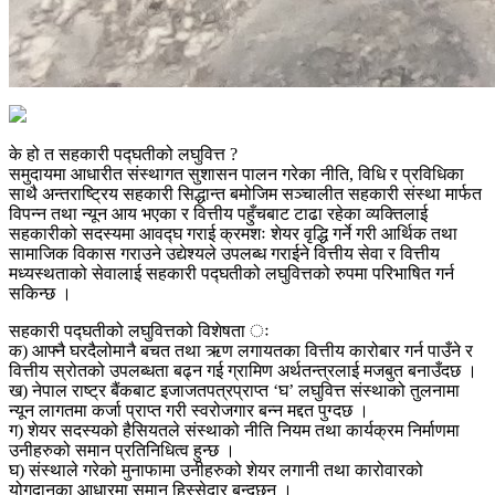
के हो त सहकारी पद्घतीको लघुवित्त ?
समुदायमा आधारीत संस्थागत सुशासन पालन गरेका नीति, विधि र प्रविधिका
साथै अन्तराष्ट्रिय सहकारी सिद्धान्त बमोजिम सञ्चालीत सहकारी संस्था मार्फत
विपन्न तथा न्यून आय भएका र वित्तीय पहुँचबाट टाढा रहेका व्यक्तिलाई
सहकारीको सदस्यमा आवद्घ गराई क्रमशः शेयर वृद्धि गर्ने गरी आर्थिक तथा
सामाजिक विकास गराउने उद्येश्यले उपलब्ध गराईने वित्तीय सेवा र वित्तीय
मध्यस्थताको सेवालाई सहकारी पद्घतीको लघुवित्तको रुपमा परिभाषित गर्न
सकिन्छ ।
सहकारी पद्घतीको लघुवित्तको विशेषता ः
क) आफ्नै घरदैलोमानै बचत तथा ऋण लगायतका वित्तीय कारोबार गर्न पाउँने र
वित्तीय स्रोतको उपलब्धता बढ्न गई ग्रामिण अर्थतन्त्रलाई मजबुत बनाउँदछ ।
ख) नेपाल राष्ट्र बैंकबाट इजाजतपत्रप्राप्त ‘घ’ लघुवित्त संस्थाको तुलनामा
न्यून लागतमा कर्जा प्राप्त गरी स्वरोजगार बन्न मद्दत पुग्दछ ।
ग) शेयर सदस्यको हैसियतले संस्थाको नीति नियम तथा कार्यक्रम निर्माणमा
उनीहरुको समान प्रतिनिधित्व हुन्छ ।
घ) संस्थाले गरेको मुनाफामा उनीहरुको शेयर लगानी तथा कारोवारको
योगदानका आधारमा समान हिस्सेदार बन्दछन् ।