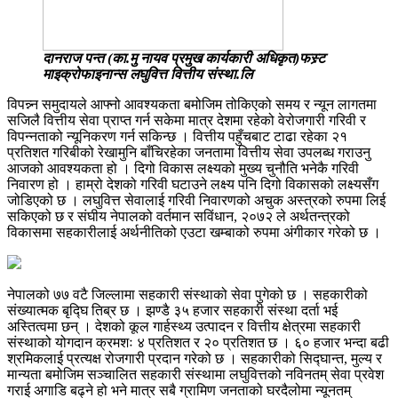
दानराज पन्त (का.मु नायव प्रमुख कार्यकारी अधिकृत)फस्र्ट
माइक्रोफाइनान्स लघुवित्त वित्तीय संस्था.लि
विपन्न्न समुदायले आफ्नो आवश्यकता बमोजिम तोकिएको समय र न्यून लागतमा
सजिलै वित्तीय सेवा प्राप्त गर्न सकेमा मात्र देशमा रहेको वेरोजगारी गरिवी र
विपन्नताको न्यूनिकरण गर्न सकिन्छ । वित्तीय पहुँचबाट टाढा रहेका २१
प्रतिशत गरिबीको रेखामुनि बाँचिरहेका जनतामा वित्तीय सेवा उपलब्ध गराउनु
आजको आवश्यकता हो । दिगो विकास लक्ष्यको मुख्य चुनौति भनेकै गरिवी
निवारण हो । हाम्रो देशको गरिवी घटाउने लक्ष्य पनि दिगो विकासको लक्ष्यसँग
जोडिएको छ । लघुवित्त सेवालाई गरिवी निवारणको अचुक अस्त्रको रुपमा लिई
सकिएको छ र संघीय नेपालको वर्तमान सविंधान, २०७२ ले अर्थतन्त्रको
विकासमा सहकारीलाई अर्थनीतिको एउटा खम्बाको रुपमा अंगीकार गरेको छ ।
नेपालको ७७ वटै जिल्लामा सहकारी संस्थाको सेवा पुगेको छ । सहकारीको
संख्यात्मक बृद्घि तिब्र छ । झण्डै ३५ हजार सहकारी संस्था दर्ता भई
अस्तित्वमा छन् । देशको कूल गार्हस्थ्य उत्पादन र वित्तीय क्षेत्रमा सहकारी
संस्थाको योगदान क्रमशः ४ प्रतिशत र २० प्रतिशत छ । ६० हजार भन्दा बढी
श्रमिकलाई प्रत्यक्ष रोजगारी प्रदान गरेको छ । सहकारीको सिद्घान्त, मुल्य र
मान्यता बमोजिम सञ्चालित सहकारी संस्थामा लघुवित्तको नविनतम् सेवा प्रवेश
गराई अगाडि बढ्ने हो भने मात्र सबै ग्रामिण जनताको घरदैलोमा न्यूनतम्