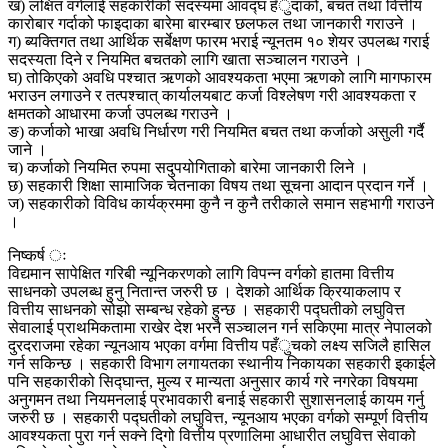
ख) लक्षित वर्गलाई सहकारीको सदस्यमा आवद्घ हँुदाको, बचत तथा वित्तीय
कारोबार गर्दाको फाइदाका बारेमा बारम्बार छलफल तथा जानकारी गराउने ।
ग) ब्यक्तिगत तथा आर्थिक सर्बेक्षण फारम भराई न्यूनतम १० शेयर उपलब्ध गराई
सदस्यता दिने र नियमित बचतको लागि खाता सञ्चालन गराउने ।
घ) तोकिएको अवधि पश्चात ऋणको आवश्यकता भएमा ऋणको लागि मागफारम
भराउन लगाउने र तत्पश्चात् कार्यालयबाट कर्जा विश्लेषण गरी आवश्यकता र
क्षमतको आधारमा कर्जा उपलब्ध गराउने ।
ङ) कर्जाको भाखा अवधि निर्धारण गरी नियमित बचत तथा कर्जाको असुली गर्दै
जाने ।
च) कर्जाको नियमित रुपमा सदुपयोगिताको बारेमा जानकारी लिने ।
छ) सहकारी शिक्षा सामाजिक चेतनाका विषय तथा सूचना आदान प्रदान गर्ने ।
ज) सहकारीको विविध कार्यक्रममा कुनै न कुनै तरीकाले समान सहभागी गराउने
।
निष्कर्ष ः
विद्यमान सापेक्षित गरिबी न्यूनिकरणको लागि विपन्न वर्गको हातमा वित्तीय
साधनको उपलब्ध हुनु नितान्त जरुरी छ । देशको आर्थिक क्रियाकलाप र
वित्तीय साधनको सोझो सम्बन्ध रहेको हुन्छ । सहकारी पद्घतीको लघुवित्त
सेवालाई प्राथमिकतामा राखेर देश भरनै सञ्चालन गर्न सकिएमा मात्र नेपालको
दुरदराजमा रहेका न्यूनआय भएका वर्गमा वित्तीय पहँुचको लक्ष्य सजिलै हासिल
गर्न सकिन्छ । सहकारी विभाग लगायतका स्थानीय निकायका सहकारी इकाईले
पनि सहकारीको सिद्घान्त, मुल्य र मान्यता अनुसार कार्य गरे नगरेका विषयमा
अनुगमन तथा नियमनलाई प्रभावकारी बनाई सहकारी सुशासनलाई कायम गर्नु
जरुरी छ । सहकारी पद्घतीको लघुवित्त, न्यूनआय भएका वर्गको सम्पूर्ण वित्तीय
आवश्यकता पुरा गर्न सक्ने दिगो वित्तीय प्रणालिमा आधारीत लघुवित्त सेवाको