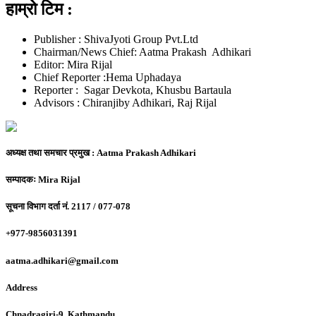
हाम्रो टिम :
Publisher : ShivaJyoti Group Pvt.Ltd
Chairman/News Chief: Aatma Prakash Adhikari
Editor: Mira Rijal
Chief Reporter :Hema Uphadaya
Reporter : Sagar Devkota, Khusbu Bartaula
Advisors : Chiranjiby Adhikari, Raj Rijal
अध्यक्ष तथा समचार प्रमुख :
Aatma Prakash Adhikari
सम्पादकः
Mira Rijal
सूचना विभाग दर्ता नं.
2117 / 077-078
+977-9856031391
aatma.adhikari@gmail.com
Address
Chnadragiri-9, Kathmandu