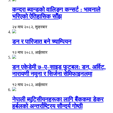
कन्दरा ब्यान्डको वालिङ्ग कन्सर्ट : भावनाले
भरिएको ऐतिहासिक साँझ
२४ माघ २०८२, शुक्रबार
डन र पारिजात बने च्याम्पियन
१२ माघ २०८२, आईतवार
डन एकेडेमी ७–ए–साइड फुटबल: डन, अर्विट,
नारायणी नमुना र सिर्जना सेमिफाइनलमा
१२ माघ २०८२, आईतवार
नेपाली ब्युटिसीयनहरूका लागि बैंककमा डेकर
हर्बलको अन्तर्राष्ट्रिय सौन्दर्य गोष्ठी