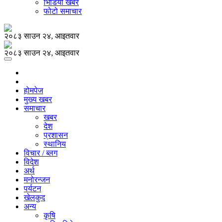
भिडियो खबर
फोटो समाचार
२०८३ साउन २४, आइतवार
२०८३ साउन २४, आइतवार
होमपेज
मुख्य खबर
समाचार
खबर
देश
प्रशासन
स्थानिय
विचार / ब्लग
विदेश
अर्थ
मनोरन्जन
पर्यटन
खेलकुद
अन्य
कृषि