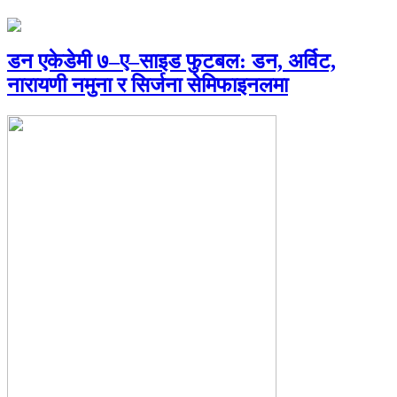
डन एकेडेमी ७–ए–साइड फुटबल: डन, अर्विट,
नारायणी नमुना र सिर्जना सेमिफाइनलमा