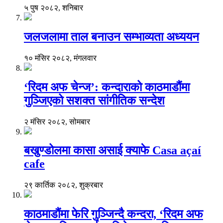
५ पुष २०८२, शनिबार
जलजलामा ताल बनाउन सम्भाव्यता अध्ययन
१० मंसिर २०८२, मंगलवार
‘रिदम अफ चेन्ज’: कन्दाराको काठमाडौंमा
गुञ्जिएको सशक्त सांगीतिक सन्देश
२ मंसिर २०८२, सोमबार
बखुण्डोलमा कासा असाई क्याफे Casa açaí
cafe
२९ कार्तिक २०८२, शुक्रबार
काठमाडौंमा फेरि गुञ्जिन्दै कन्दरा, ‘रिदम अफ