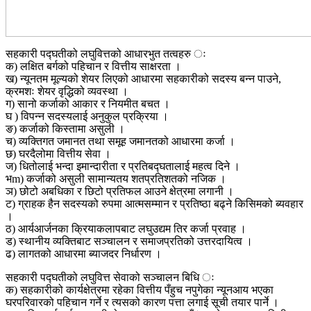
सहकारी पद्घतीको लघुवित्तको आधारभुत तत्वहरु ः
क) लक्षित बर्गको पहिचान र वित्तीय साक्षरता ।
ख) न्यूनतम मूल्यको शेयर लिएको आधारमा सहकारीको सदस्य बन्न पाउने,
क्रमशः शेयर वृद्धिको व्यवस्था ।
ग) सानो कर्जाको आकार र नियमीत बचत ।
घ ) विपन्न सदस्यलाई अनुकुल प्रक्रिया ।
ङ) कर्जाको किस्तामा असुली ।
च) व्यक्तिगत जमानत तथा समूह जमानतको आधारमा कर्जा ।
छ) घरदैलोमा वित्तीय सेवा ।
ज) धितोलाई भन्दा इमान्दारीता र प्रतिबद्घतालाई महत्व दिने ।
भm) कर्जाको असुली सामान्यतय शतप्रतिशतको नजिक ।
ञ) छोटो अबधिका र छिटो प्रतिफल आउने क्षेत्रमा लगानी ।
ट) ग्राहक हैन सदस्यको रुपमा आत्मसम्मान र प्रतिष्ठा बढ्ने किसिमको ब्यवहार
।
ठ) आर्यआर्जनका क्रियाकलापबाट लघुउद्यम तिर कर्जा प्रवाह ।
ड) स्थानीय व्यक्तिबाट सञ्चालन र समाजप्रतिको उत्तरदायित्व ।
ढ) लागतको आधारमा ब्याजदर निर्धारण ।
सहकारी पद्घतीको लघुवित्त सेवाको सञ्चालन बिधि ः
क) सहकारीको कार्यक्षेत्रमा रहेका वित्तीय पँहुच नपुगेका न्यूनआय भएका
घरपरिवारको पहिचान गर्ने र त्यसको कारण पत्ता लगाई सूची तयार पार्ने ।