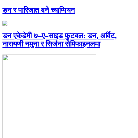
डन र पारिजात बने च्याम्पियन
डन एकेडेमी ७–ए–साइड फुटबल: डन, अर्विट,
नारायणी नमुना र सिर्जना सेमिफाइनलमा