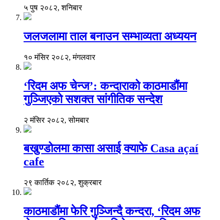
५ पुष २०८२, शनिबार
जलजलामा ताल बनाउन सम्भाव्यता अध्ययन
१० मंसिर २०८२, मंगलवार
‘रिदम अफ चेन्ज’: कन्दाराको काठमाडौंमा
गुञ्जिएको सशक्त सांगीतिक सन्देश
२ मंसिर २०८२, सोमबार
बखुण्डोलमा कासा असाई क्याफे Casa açaí
cafe
२९ कार्तिक २०८२, शुक्रबार
काठमाडौंमा फेरि गुञ्जिन्दै कन्दरा, ‘रिदम अफ