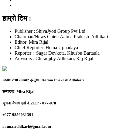
हाम्रो टिम :
Publisher : ShivaJyoti Group Pvt.Ltd
Chairman/News Chief: Aatma Prakash Adhikari
Editor: Mira Rijal
Chief Reporter :Hema Uphadaya
Reporter : Sagar Devkota, Khusbu Bartaula
Advisors : Chiranjiby Adhikari, Raj Rijal
अध्यक्ष तथा समचार प्रमुख :
Aatma Prakash Adhikari
सम्पादकः
Mira Rijal
सूचना विभाग दर्ता नं.
2117 / 077-078
+977-9856031391
aatma.adhikari@gmail.com