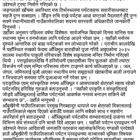
उद्देश्यले ट्रष्ट निर्माण गरिएको छ ।
जङ्गलको खोँचमा अवस्थित यस तिर्थस्थलमा पर्यटकहरू सवारीसाधनबाट
सहजै पुग्न सक्दछन् । हिँड्न रुचि राख्ने पर्यटक आधा घण्टाको पैदलमार्ग हुँदै पुग्न
सक्ने स्थानीयवासी गाउँकार्यपालिका सदस्य सरस्वती अधिकारीले जानकारी
दिनुभयो ।
उहाँका अनुसार पछिल्ला वर्षमा विशेषतः सार्वजनिक बिदाको दिनमा मानिस यस
स्थानमा घुम्न र वनभोजका लागि पर्यटक आउने गरेका छन् । यहाँको मनोरम
दृश्यले आन्तरिक एवं बाह्य पर्यटकको मन लोभ्याउने गरेको । प्राचीन कालदेखि
नै यहाँस्थित रुखको फेदमा आँधिमुल बाराहीको पूजा गरिदै आइएकोमा २०३५
सालमा स्थानीय पाकुली परियारको विशेष सकृयतामा मन्दिर निर्माण गरिएको
थियो । परापूर्वकालदेखि नै हरिवोधनी एकादशीका दिन फूलको डोली ल्याएर
विसर्जन गर्ने एवम् मन्दिर परिसरमा तोरण टाङ्गने कार्य चलिआएको छ । जल,
जंगल, जमिनलाई पूज्दै आएका स्थानीय मगर समूदायले खेतबारीमा बाली लगाउने
र भित्र्याउने समयमा पनि पूजाआजा गर्ने गरेका छन् ।
प्राकृतिक एवम् सांस्कृतिक रुपमा आँधिमूल र आसपासको क्षेत्रको महत्व रहेको
पर्यटनविद् हरिसिंह गुरुङले बताउनुभयो । “यहाँको प्रकृति र संस्कृतिलाई
जोड्दै आँधिमूललाई धार्मिक पर्यटनको आकर्षक गन्तव्य बनाउन सकिने धेरै
सम्भावना छ”,– उहाँले भन्नुभयो ।
आँबुखैरेनी गाउँपालिकाका प्रमुख गिरबहादुर थापाले यस क्षेत्रको विकासलाई
गाउँपालिकाले महत्व दिएको बताउँदै यसका लागि सबैको साथ र सहयोग
अपरिहार्य हुने बताउनुभयो । आँधिमूलको पर्यटकीय सम्भावनालाई उजागर गर्न
विभिन्न संघ संस्थाले पनि चासो दिदै आएका छन् । यहाँको पर्यटन प्रवद्र्धन गर्ने
उद्देश्यले नेपाल आदिवासी जनजाति पत्रकार महासंघ(फेनिज) गण्डकी प्रदेशले
हालै आँबुखैरेनी गाउँपालिकाको पर्यटन प्रवद्र्धनमा सञ्चारको भूमिका विषयक
अन्तरक्रिया कार्यक्रम आँधमिूलमा नै सम्पन्न गरेको फोनिज गण्डकीका अध्यक्ष