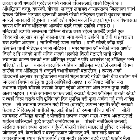
तहका साथै गण्डकी प्रदेशले पनि यसको विकासलाई चासो दिएको छ ।
आँधमिूलमा तनहु, कास्की, गोरखा, लम्जुङ लगायत आसापसका जिल्लाका साथै
देशका विभिन्न भागबाट दर्शनार्थी आउने गरेको मन्दिरका पूजारी युवराज मास्के
मगरले जानकारी दिनुभयो । यहाँ दर्शन गरेमा मनले चिताएको पुग्ने जनविश्वासका
कारण पनि दर्शनार्थीहरूको आकर्षण बढ्दै गएको उहाँको भनाइ छ ।
मन्दिरको उत्पत्ति सम्बन्धमा विभिन्न रोचक तथ्य रहेको बताउँदै उहाँले एक
किंवदन्ती अनुसार परापूर्व कालमा एक जना बज्यै र उहाँकी नातिनी गाई चराउन
यस ठाउँमा आएछन् । नातिनीलाई प्यास लागेछ । पानी खोज्दै जाँदा यहाँ
छिपछिप पानी भेटिएछ र प्यास मेटिछन् । मगर भाषामा आँ भनेको प्यास अर्थात
तिर्खा र डि भनेको पानी भनिने भएको भएकोले तिर्खा मेटाउने पानी रहेको
स्थानका कारण यसको नाम आँडिमूल भएको र पछि अपभ्रंस भई आँधिमूल भन्ने
गरिएको तर्क छ । यसको वास्तविक पहिचान आँडिमूल भएकोले आगामी दिनमा
ठाउँको नाम आँडिमूल नै भन्नुपर्ने स्थानीयवासी बताउँछन् । त्यस्तै अर्को
किंवदन्ती अनुसार परापूर्वकालमा मावली भेट्न आउदै गरेकी चेली बीच बाटोमा पर्ने
जंगलको बिचमा आईपुग्दा ठूलो आधिबेहरी आएछ । आँधिबाट जोगिन यस
स्थानमा रहेको चाँपको रुखको फेदमा रहेको ओडारमा ओत लाग्न पुग्दा त्यहि
अलप भइछन् । पछि सपनामा आफन्तलाई रुखको फेदमा आँधिमूल बाराही रहेको
र त्यहाँ नित्य नसके पनि पूर्णिमाको दिन धुपदिप गरी पूजा अर्चना गर्नु भन्ने आदेश
भएछ । सो स्थानमा उत्खनन गर्दा शिला (बाराही) उत्पन्न भएपछि सोही रुखको
फेदबाट निस्किएको पानीको मूललाई पोखरीको रुपमा परिणत गरियो । सोही
समयबाट आँधिमूल बाराही र पोखरीमा उत्पन्न भएका माछा (मत्स्य अवतार)लाई
यहाँका बासिन्दाले पुज्दै आएको जनविश्वास छ । पोखरी नजीकैको बनलाई
संरक्षित बनको रुपमा संरक्षण गर्नुपर्ने, पोखरी रहेको माछालाई हुचिल र सर्पबाट
जोगाउनु पर्ने, केटाकेटी र वस्तुभाउबाट जोगाउनु पर्ने, माछालाई चाराको
व्यवस्थापनमा ध्यान पु¥याउनुपर्ने तथा मन्दीर क्षेत्रमा बढ्दै गएको फाहोर मैला