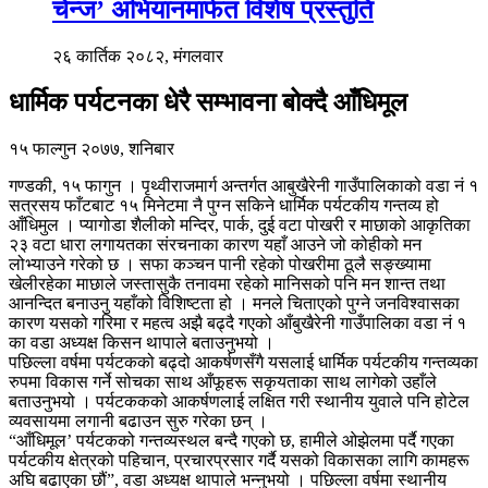
चेन्ज’ अभियानमार्फत विशेष प्रस्तुति
२६ कार्तिक २०८२, मंगलवार
धार्मिक पर्यटनका धेरै सम्भावना बोक्दै आँधिमूल
१५ फाल्गुन २०७७, शनिबार
गण्डकी, १५ फागुन । पृथ्वीराजमार्ग अन्तर्गत आबुखैरेनी गाउँपालिकाको वडा नं १
सत्रसय फाँटबाट १५ मिनेटमा नै पुग्न सकिने धार्मिक पर्यटकीय गन्तव्य हो
आँधिमुल । प्यागोडा शैलीको मन्दिर, पार्क, दुई वटा पोखरी र माछाको आकृतिका
२३ वटा धारा लगायतका संरचनाका कारण यहाँ आउने जो कोहीको मन
लोभ्याउने गरेको छ । सफा कञ्चन पानी रहेको पोखरीमा ठूलै सङ्ख्यामा
खेलीरहेका माछाले जस्तासुकै तनावमा रहेको मानिसको पनि मन शान्त तथा
आनन्दित बनाउनु यहाँको विशिष्टता हो । मनले चिताएको पुग्ने जनविश्वासका
कारण यसको गरिमा र महत्व अझै बढ्दै गएको आँबुखैरेनी गाउँपालिका वडा नं १
का वडा अध्यक्ष किसन थापाले बताउनुभयो ।
पछिल्ला वर्षमा पर्यटकको बढ्दो आकर्षणसँगै यसलाई धार्मिक पर्यटकीय गन्तव्यका
रुपमा विकास गर्ने सोचका साथ आँफूहरू सकृयताका साथ लागेको उहाँले
बताउनुभयो । पर्यटककको आकर्षणलाई लक्षित गरी स्थानीय युवाले पनि होटेल
व्यवसायमा लगानी बढाउन सुरु गरेका छन् ।
“आँधिमूल’ पर्यटकको गन्तव्यस्थल बन्दै गएको छ, हामीले ओझेलमा पर्दै गएका
पर्यटकीय क्षेत्रको पहिचान, प्रचारप्रसार गर्दै यसको विकासका लागि कामहरू
अघि बढाएका छौं”, वडा अध्यक्ष थापाले भन्नुभयो । पछिल्ला वर्षमा स्थानीय