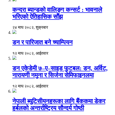
कन्दरा ब्यान्डको वालिङ्ग कन्सर्ट : भावनाले
भरिएको ऐतिहासिक साँझ
२४ माघ २०८२, शुक्रबार
डन र पारिजात बने च्याम्पियन
१२ माघ २०८२, आईतवार
डन एकेडेमी ७–ए–साइड फुटबल: डन, अर्विट,
नारायणी नमुना र सिर्जना सेमिफाइनलमा
१२ माघ २०८२, आईतवार
नेपाली ब्युटिसीयनहरूका लागि बैंककमा डेकर
हर्बलको अन्तर्राष्ट्रिय सौन्दर्य गोष्ठी