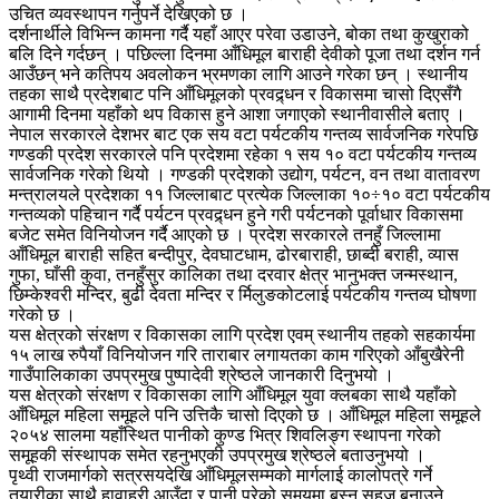
उचित व्यवस्थापन गर्नुपर्ने देखिएको छ ।
दर्शनार्थीले विभिन्न कामना गर्दै यहाँ आएर परेवा उडाउने, बोका तथा कुखुराको
बलि दिने गर्दछन् । पछिल्ला दिनमा आँधिमूल बाराही देवीको पूजा तथा दर्शन गर्न
आउँछन् भने कतिपय अवलोकन भ्रमणका लागि आउने गरेका छन् । स्थानीय
तहका साथै प्रदेशबाट पनि आँधिमूलको प्रवद्र्धन र विकासमा चासो दिएसँगै
आगामी दिनमा यहाँको थप विकास हुने आशा जगाएको स्थानीवासीले बताए ।
नेपाल सरकारले देशभर बाट एक सय वटा पर्यटकीय गन्तव्य सार्वजनिक गरेपछि
गण्डकी प्रदेश सरकारले पनि प्रदेशमा रहेका १ सय १० वटा पर्यटकीय गन्तव्य
सार्वजनिक गरेको थियो । गण्डकी प्रदेशको उद्योग, पर्यटन, वन तथा वातावरण
मन्त्रालयले प्रदेशका ११ जिल्लाबाट प्रत्येक जिल्लाका १०÷१० वटा पर्यटकीय
गन्तव्यको पहिचान गर्दै पर्यटन प्रवद्र्धन हुने गरी पर्यटनको पूर्वाधार विकासमा
बजेट समेत विनियोजन गर्दै आएको छ । प्रदेश सरकारले तनहुँ जिल्लामा
आँधिमूल बाराही सहित बन्दीपुर, देवघाटधाम, ढोरबाराही, छाब्दी बराही, व्यास
गुफा, घाँसी कुवा, तनहुँसुर कालिका तथा दरवार क्षेत्र भानुभक्त जन्मस्थान,
छिम्केश्वरी मन्दिर, बुढी देवता मन्दिर र र्मिलुङकोटलाई पर्यटकीय गन्तव्य घोषणा
गरेको छ ।
यस क्षेत्रको संरक्षण र विकासका लागि प्रदेश एवम् स्थानीय तहको सहकार्यमा
१५ लाख रुपैयाँ विनियोजन गरि ताराबार लगायतका काम गरिएको आँबुखैरेनी
गाउँपालिकाका उपप्रमुख पुष्पादेवी श्रेष्ठले जानकारी दिनुभयो ।
यस क्षेत्रको संरक्षण र विकासका लागि आँधिमूल युवा क्लबका साथै यहाँको
आँधिमूल महिला समूहले पनि उत्तिकै चासो दिएको छ । आँधिमूल महिला समूहले
२०५४ सालमा यहाँस्थित पानीको कुण्ड भित्र शिवलिङ्ग स्थापना गरेको
समूहकी संस्थापक समेत रहनुभएकी उपप्रमुख श्रेष्ठले बताउनुभयो ।
पृथ्वी राजमार्गको सत्रसयदेखि आँधिमूलसम्मको मार्गलाई कालोपत्रे गर्ने
तयारीका साथै हावाहुरी आउँदा र पानी परेको समयमा बस्न सहज बनाउने