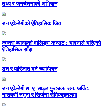
तथ्य र जनचेतनाको अभियान
डन एकेडेमीको ऐतिहासिक जित
कन्दरा ब्यान्डको वालिङ्ग कन्सर्ट : भावनाले भरिएको
ऐतिहासिक साँझ
डन र पारिजात बने च्याम्पियन
डन एकेडेमी ७–ए–साइड फुटबल: डन, अर्विट,
नारायणी नमुना र सिर्जना सेमिफाइनलमा