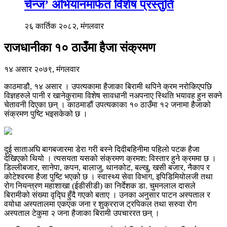
चेन्ज’ अभियानमार्फत विशेष प्रस्तुति
२६ कार्तिक २०८२, मंगलवार
राजधानीका १० ठाउँमा हैजा संक्रमण
१४ असार २०७९, मंगलवार
काठमाडौ, १४ असार । उपत्यकामा हैजाका बिरामी थपिने क्रम नरोकिएपछि
विज्ञहरुले पानी र खानेकुरामा विशेष सावधानी नअपनाए स्थिति भयावह हुन सक्ने
चेतावनी दिएका छन् । काठमाडौं उपत्यकाका १० ठाउँमा १२ जनामा हैजाको
संक्रमण पुष्टि भइसकेको छ ।
दुई साताअघि बागबजारमा डेरा गरी बस्ने दिदीबहिनीमा पहिलो पटक हैजा
देखिएको थियो । त्यसयता यसको संक्रमण क्रमश: विस्तार हुने क्रममा छ ।
डिल्लीबजार, सानेपा, कपन, बालाजु, थानकोट, बल्खु, खसी बजार, नैकाप र
कोटेश्वरमा हैजा पुष्टि भएको छ । स्वास्थ्य सेवा विभाग, इपिडिमियोलजी तथा
रोग नियन्त्रण महाशाखा (ईडीसीडी) का निर्देशक डा. चुमनलाल दासले
बिरामीको संख्या वृद्घि हुँदै गएको बताए । उनका अनुसार पाटन अस्पताल र
वयोधा अस्पतालमा एकएक जना र शुक्रराज ट्रपिकल तथा सरुवा रोग
अस्पताल टेकुमा २ जना हैजाका बिरामी उपचाररत छन् ।