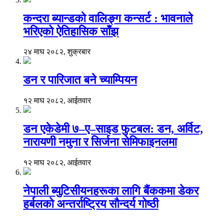
कन्दरा ब्यान्डको वालिङ्ग कन्सर्ट : भावनाले
भरिएको ऐतिहासिक साँझ
२४ माघ २०८२, शुक्रबार
डन र पारिजात बने च्याम्पियन
१२ माघ २०८२, आईतवार
डन एकेडेमी ७–ए–साइड फुटबल: डन, अर्विट,
नारायणी नमुना र सिर्जना सेमिफाइनलमा
१२ माघ २०८२, आईतवार
नेपाली ब्युटिसीयनहरूका लागि बैंककमा डेकर
हर्बलको अन्तर्राष्ट्रिय सौन्दर्य गोष्ठी