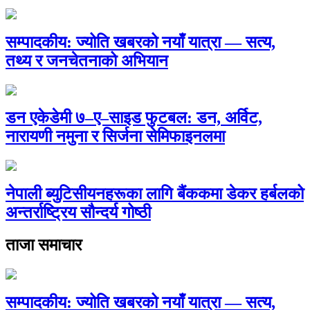
सम्पादकीय: ज्योति खबरको नयाँ यात्रा — सत्य,
तथ्य र जनचेतनाको अभियान
डन एकेडेमी ७–ए–साइड फुटबल: डन, अर्विट,
नारायणी नमुना र सिर्जना सेमिफाइनलमा
नेपाली ब्युटिसीयनहरूका लागि बैंककमा डेकर हर्बलको
अन्तर्राष्ट्रिय सौन्दर्य गोष्ठी
ताजा समाचार
सम्पादकीय: ज्योति खबरको नयाँ यात्रा — सत्य,