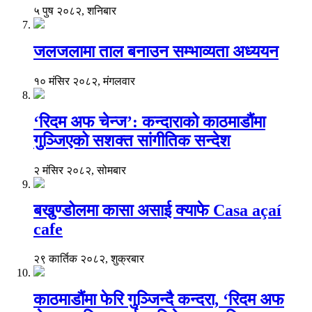
५ पुष २०८२, शनिबार
जलजलामा ताल बनाउन सम्भाव्यता अध्ययन
१० मंसिर २०८२, मंगलवार
‘रिदम अफ चेन्ज’: कन्दाराको काठमाडौंमा
गुञ्जिएको सशक्त सांगीतिक सन्देश
२ मंसिर २०८२, सोमबार
बखुण्डोलमा कासा असाई क्याफे Casa açaí
cafe
२९ कार्तिक २०८२, शुक्रबार
काठमाडौंमा फेरि गुञ्जिन्दै कन्दरा, ‘रिदम अफ