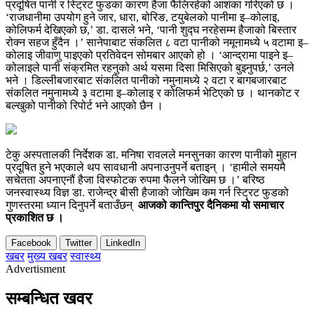
प्रदूषित पानी र स्ट्रिट फुडका कारण हैजा फैलिरहेको आशंका गरिएको छ ।
‘राजधानीमा उपयोग हुने जार, धारा, बोरिङ, टयुबेलको पानीमा इ–कोलाइ,
कोलिफर्म देखिएको छ,’ डा. दासले भने, ‘पानी शुद्घ नरहेसम्म हैजाको बिस्तार
रोक्न सहज हुँदैन ।’ सानेपाबाट संकलित ८ वटा पानीको नमूनामध्ये ५ वटामा इ–
कोलाइ जीवाणु पाइएको प्रतिवेदन सोमबार आएको हो । ‘आन्द्रामा पाइने इ–
कोलाइले पानी संक्रमित रहनुको अर्थ यसमा दिसा मिसिएको बुझ्नुपर्छ,’ उनले
भने । डिल्लीबजारबाट संकलित पानीको नमुनामध्ये २ वटा र बागबजारबाट
संकलित नमुनामध्ये ३ वटामा इ–कोलाइ र कोलिफर्म भेटिएको छ । थानकोट र
बल्खुको पानीको रिपोर्ट भने आएको छैन ।
टेकु अस्पतालकी निर्देशक डा. मनिषा रावलले मनसुनका कारण पानीको मुहान
प्रदूषित हुने भएकाले थप सावधानी अपनाउनुपर्ने बताइन् । ‘हामीले समयमै
सचेतता अपनाएनौं हैजा विस्फोटक रुपमा फैलने जोखिम छ ।’ बरिष्ठ
जनस्वास्थ्य विज्ञ डा. राजेन्द्र बीसी हैजाको जोखिम कम गर्न स्ट्रिट फुडको
गुणस्तरमा ध्यान दिनुपर्ने बताउँछन्
आजको कान्तिपुर दैनिकमा यो समाचार
प्रकाशित छ ।
Facebook
Twitter
LinkedIn
खबर
मुख्य खबर
स्वास्थ्य
Advertisment
सम्बन्धित खवर