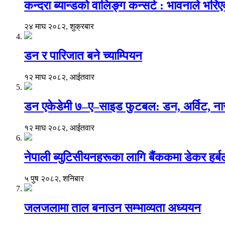
कन्दरा ब्यान्डको वालिङ्ग कन्सर्ट : भावनाले भर
२४ माघ २०८२, शुक्रबार
डन र पारिजात बने च्याम्पियन
१२ माघ २०८२, आईतवार
डन एकेडेमी ७–ए–साइड फुटबल: डन, अर्विट, नार
१२ माघ २०८२, आईतवार
नेपाली ब्युटिसीयनहरूका लागि बैंककमा डेकर हर्बलको 
५ पुष २०८२, शनिबार
जलजलामा ताल बनाउन सम्भाव्यता अध्ययन