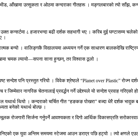
ो भीड, आँखामा उत्सुकता र ओठमा कन्दराका गीतहरू । मङ्गलबारको त्यो साँझ, कन्
्न उक्त कन्सर्टमा ८ हजारभन्दा बढी दर्शक सहभागी भए । करिब दुई घण्टासम्म चलेक
िए ।
ात्मक बन्यो । वालिङ्गकै विद्यालयमा अध्ययन गर्ने एक साधारण बालकदेखि राष्ट्रिय 
ँखामा चमक ल्यायो—सपना साना हुन्छन्, तर विश्वास ठूलो ।
 सन्देश पनि प्रस्तुत गरियो । विवेक श्रेष्ठले “Planet over Plastic” रोज्न दर्शकह
जिम्मेवार नागरिक चेतनालाई प्रवर्द्धन गर्ने उद्देश्यले यो सन्देश प्रवाह गरिएको ह
 यथार्थ थियो । कन्दराको चर्चित गीत “हङकङ पोखरा” बज्दा धेरै दर्शक भावुक बन
यता बनेको यथार्थ बोल्छ ।
पमूलक रोजगारी सिर्जना गर्नुपर्ने आवश्यकता र दिगो आर्थिक विकासप्रति सरोकारवाल
 भनिएको एक युवा अन्तिम समयमा स्टेजमा आउन डराएर पछि हट्यो । त्यो क्षणले एउटा गह