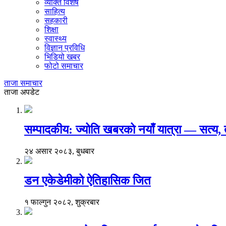
व्यक्ति विशेष
साहित्य
सहकारी
शिक्षा
स्वास्थ्य
विज्ञान प्रविधि
भिडियो खबर
फोटो समाचार
ताजा समाचार
ताजा अपडेट
सम्पादकीय: ज्योति खबरको नयाँ यात्रा — सत्य
२४ असार २०८३, बुधबार
डन एकेडेमीको ऐतिहासिक जित
१ फाल्गुन २०८२, शुक्रबार