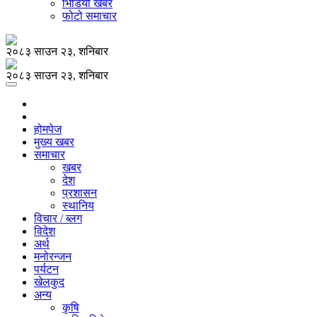
भिडियो खबर
फोटो समाचार
२०८३ साउन २३, शनिबार
२०८३ साउन २३, शनिबार
होमपेज
मुख्य खबर
समाचार
खबर
देश
प्रशासन
स्थानिय
विचार / ब्लग
विदेश
अर्थ
मनोरन्जन
पर्यटन
खेलकुद
अन्य
कृषि