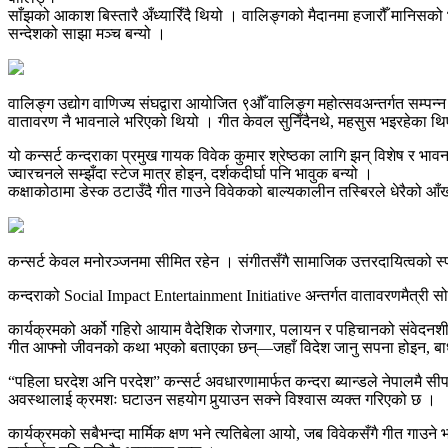
साँझको आकाश बिस्तारै अँध्यारिँदै थियो । वालिङ्गको मैदानमा हजारौँ मानिसक
सन्देशको साझा मञ्च बन्यो ।
वालिङ्ग उद्योग वाणिज्य संघद्वारा आयोजित ९औँ वालिङ्ग महोत्सवअन्तर्गत सम्पन
वातावरण नै भावनाले भरिएको थियो । गीत केवल सुनिँदैनथे, महसुस भइरहेका थ
यो कन्सर्ट कन्दराका प्रमुख गायक विवेक कुमार श्रेष्ठका लागि झन् विशेष र भावन
ज्वारचनले सम्झँदा स्टेज मात्र होइन, दर्शकदीर्घा पनि भावुक बन्यो ।
कक्षाकोठामा डेस्क ठटाउँदै गीत गाउने विवेकको बाल्यकालीन तस्बिरले धेरैको आ
कन्सर्ट केवल मनोरञ्जनमा सीमित रहेन । संगीतसँगै सामाजिक उत्तरदायित्वको स्पष्ट
कन्दराको Social Impact Entertainment Initiative अन्तर्गत वातावरणमैत्री सोच र 
कार्यक्रमको अर्को गहिरो आयाम वैदेशिक रोजगार, पलायन र पहिचानको संवेदनशील
गीत आफ्नो जीवनको कथा भएको बताएका छन्—जहाँ विदेश जानु सपना होइन, बाध्
“पहिला घरदेश अनि परदेश” कन्सर्ट अवधारणामार्फत कन्दरा ब्यान्डले नेपालमै सी
अवस्थालाई क्रमशः घटाउन सहयोग पुर्‍याउन सक्ने विश्वास व्यक्त गरिएको छ ।
कार्यक्रमको सबैभन्दा मार्मिक क्षण भने त्यतिबेला आयो, जब विवेकसँगै गीत गाउने