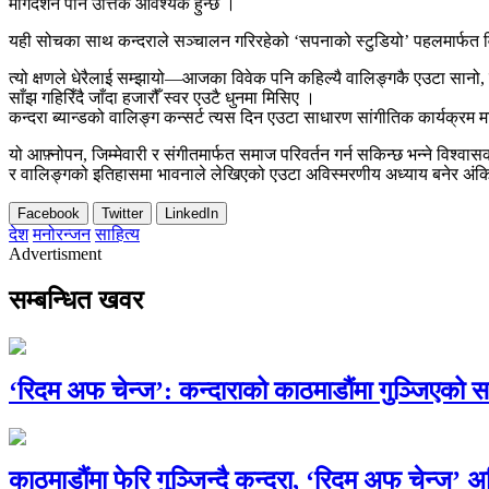
मार्गदर्शन पनि उत्तिकै आवश्यक हुन्छ ।
यही सोचका साथ कन्दराले सञ्चालन गरिरहेको ‘सपनाको स्टुडियो’ पहलमार्फत व
त्यो क्षणले धेरैलाई सम्झायो—आजका विवेक पनि कहिल्यै वालिङ्गकै एउटा सान
साँझ गहिरिँदै जाँदा हजारौँ स्वर एउटै धुनमा मिसिए ।
कन्दरा ब्यान्डको वालिङ्ग कन्सर्ट त्यस दिन एउटा साधारण सांगीतिक कार्यक्रम मा
यो आफ़्नोपन, जिम्मेवारी र संगीतमार्फत समाज परिवर्तन गर्न सकिन्छ भन्ने विश्व
र वालिङ्गको इतिहासमा भावनाले लेखिएको एउटा अविस्मरणीय अध्याय बनेर अं
Facebook
Twitter
LinkedIn
देश
मनोरन्जन
साहित्य
Advertisment
सम्बन्धित खवर
‘रिदम अफ चेन्ज’: कन्दाराको काठमाडौंमा गुञ्जिएको 
काठमाडौंमा फेरि गुञ्जिन्दै कन्दरा, ‘रिदम अफ चेन्ज’ अ