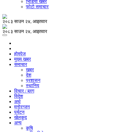
भिडियो खबर
फोटो समाचार
२०८३ साउन २४, आइतवार
२०८३ साउन २४, आइतवार
होमपेज
मुख्य खबर
समाचार
खबर
देश
प्रशासन
स्थानिय
विचार / ब्लग
विदेश
अर्थ
मनोरन्जन
पर्यटन
खेलकुद
अन्य
कृषि