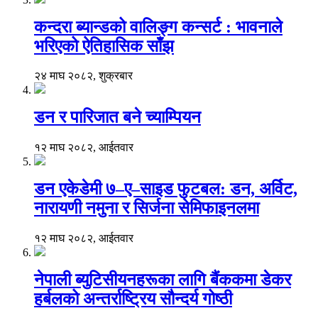
कन्दरा ब्यान्डको वालिङ्ग कन्सर्ट : भावनाले
भरिएको ऐतिहासिक साँझ
२४ माघ २०८२, शुक्रबार
डन र पारिजात बने च्याम्पियन
१२ माघ २०८२, आईतवार
डन एकेडेमी ७–ए–साइड फुटबल: डन, अर्विट,
नारायणी नमुना र सिर्जना सेमिफाइनलमा
१२ माघ २०८२, आईतवार
नेपाली ब्युटिसीयनहरूका लागि बैंककमा डेकर
हर्बलको अन्तर्राष्ट्रिय सौन्दर्य गोष्ठी