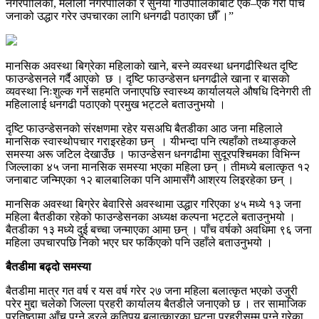
नगरपालिका, मेलौली नगरपालिका र सुर्नया गाउँपालिकाबाट एक–एक गरी पाँच
जनाको उद्धार गरेर उपचारका लागि धनगढी पठाएका छौँ ।”
मानसिक अवस्था बिग्रेका महिलाको खाने, बस्ने व्यवस्था धनगढीस्थित दृष्टि
फाउन्डेसनले गर्दै आएको छ । दृष्टि फाउन्डेसन धनगढीले खाना र बासको
व्यवस्था निःशुल्क गर्ने सहमति जनाएपछि स्वास्थ्य कार्यालयले औषधि दिनेगरी ती
महिलालाई धनगढी पठाएको प्रमुख भट्टले बताउनुभयो ।
दृष्टि फाउन्डेसनको संरक्षणमा रहेर यसअघि बैतडीका आठ जना महिलाले
मानसिक स्वास्थोपचार गराइरहेका छन् । यीभन्दा पनि त्यहाँको तथ्याङ्कले
समस्या अरू जटिल देखाउँछ । फाउन्डेसन धनगढीमा सुदूरपश्चिमका विभिन्न
जिल्लाका ४५ जना मानसिक समस्या भएका महिला छन् । तीमध्ये बलात्कृत १२
जनाबाट जन्मिएका १२ बालबालिका पनि आमासँगै आश्रय लिइरहेका छन् ।
मानसिक अवस्था बिग्रेर बेवारिसे अवस्थामा उद्धार गरिएका ४५ मध्ये १३ जना
महिला बैतडीका रहेको फाउन्डेसनका अध्यक्ष कल्पना भट्टले बताउनुभयो ।
बैतडीका १३ मध्ये दुई बच्चा जन्माएका आमा छन् । पाँच वर्षको अवधिमा ९६ जना
महिला उपचारपछि निको भएर घर फर्किएको पनि उहाँले बताउनुभयो ।
बैतडीमा बढ्दो समस्या
बैतडीमा मात्र गत वर्ष र यस वर्ष गरेर २७ जना महिला बलात्कृत भएको उजुरी
परेर मुद्दा चलेको जिल्ला प्रहरी कार्यालय बैतडीले जनाएको छ । तर सामाजिक
प्रतिष्ठामा आँच पुग्ने डरले कतिपय बलात्कारका घटना प्रहरीसम्म पुग्ने गरेका