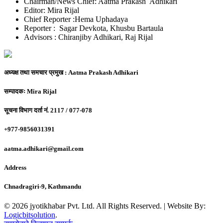
Chairman/News Chief: Aatma Prakash Adhikari
Editor: Mira Rijal
Chief Reporter :Hema Uphadaya
Reporter : Sagar Devkota, Khusbu Bartaula
Advisors : Chiranjiby Adhikari, Raj Rijal
अध्यक्ष तथा समचार प्रमुख :
Aatma Prakash Adhikari
सम्पादकः
Mira Rijal
सूचना विभाग दर्ता नं.
2117 / 077-078
+977-9856031391
aatma.adhikari@gmail.com
Address
Chnadragiri-9, Kathmandu
© 2026 jyotikhabar Pvt. Ltd. All Rights Reserved. | Website By:
Logicbitsolution
.