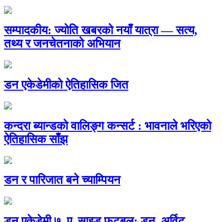
सम्पादकीय: ज्योति खबरको नयाँ यात्रा — सत्य,
तथ्य र जनचेतनाको अभियान
डन एकेडेमीको ऐतिहासिक जित
कन्दरा ब्यान्डको वालिङ्ग कन्सर्ट : भावनाले भरिएको
ऐतिहासिक साँझ
डन र पारिजात बने च्याम्पियन
डन एकेडेमी ७–ए–साइड फुटबल: डन, अर्विट,