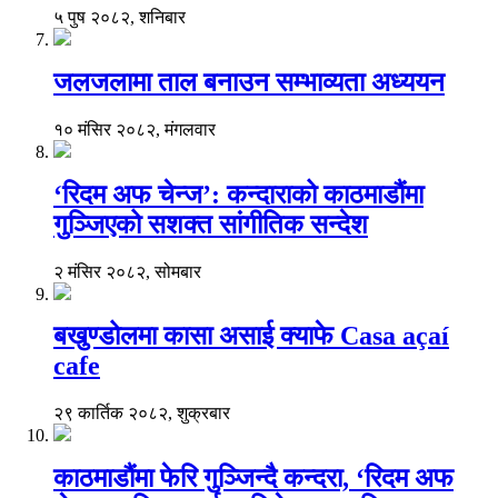
५ पुष २०८२, शनिबार
जलजलामा ताल बनाउन सम्भाव्यता अध्ययन
१० मंसिर २०८२, मंगलवार
‘रिदम अफ चेन्ज’: कन्दाराको काठमाडौंमा
गुञ्जिएको सशक्त सांगीतिक सन्देश
२ मंसिर २०८२, सोमबार
बखुण्डोलमा कासा असाई क्याफे Casa açaí
cafe
२९ कार्तिक २०८२, शुक्रबार
काठमाडौंमा फेरि गुञ्जिन्दै कन्दरा, ‘रिदम अफ