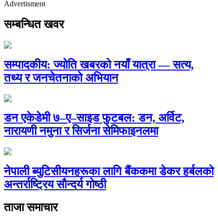
Advertisment
सम्बन्धित खवर
सम्पादकीय: ज्योति खबरको नयाँ यात्रा — सत्य,
तथ्य र जनचेतनाको अभियान
डन एकेडेमी ७–ए–साइड फुटबल: डन, अर्विट,
नारायणी नमुना र सिर्जना सेमिफाइनलमा
नेपाली ब्युटिसीयनहरूका लागि बैंककमा डेकर हर्बलको
अन्तर्राष्ट्रिय सौन्दर्य गोष्ठी
ताजा समाचार