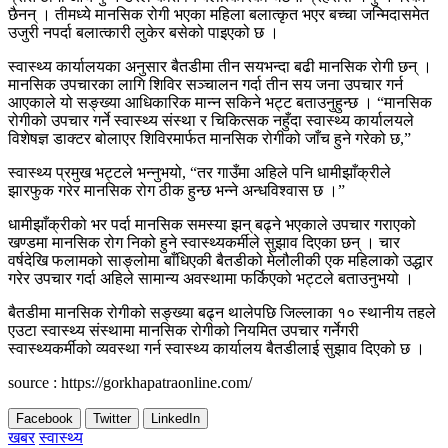
छैनन् । तीमध्ये मानसिक रोगी भएका महिला बलात्कृत भएर बच्चा जन्मिदासमेत
उजुरी नपर्दा बलात्कारी लुकेर बसेको पाइएको छ ।
स्वास्थ्य कार्यालयका अनुसार बैतडीमा तीन सयभन्दा बढी मानसिक रोगी छन् ।
मानसिक उपचारका लागि शिविर सञ्चालन गर्दा तीन सय जना उपचार गर्न
आएकाले यो सङ्ख्या आधिकारिक मान्न सकिने भट्ट बताउनुहुन्छ । “मानसिक
रोगीको उपचार गर्ने स्वास्थ्य संस्था र चिकित्सक नहुँदा स्वास्थ्य कार्यालयले
विशेषज्ञ डाक्टर बोलाएर शिविरमार्फत मानसिक रोगीको जाँच हुने गरेको छ,”
स्वास्थ्य प्रमुख भट्टले भन्नुभयो, “तर गाउँमा अहिले पनि धामीझाँक्रीले
झारफुक गरेर मानसिक रोग ठीक हुन्छ भन्ने अन्धविश्वास छ ।”
धामीझाँक्रीको भर पर्दा मानसिक समस्या झन् बढ्ने भएकाले उपचार गराएको
खण्डमा मानसिक रोग निको हुने स्वास्थ्यकर्मीले सुझाव दिएका छन् । चार
वर्षदेखि फलामको साङ्लोमा बाँधिएकी बैतडीको मेलौलीकी एक महिलाको उद्धार
गरेर उपचार गर्दा अहिले सामान्य अवस्थामा फर्किएको भट्टले बताउनुभयो ।
बैतडीमा मानसिक रोगीको सङ्ख्या बढ्न थालेपछि जिल्लाका १० स्थानीय तहले
एउटा स्वास्थ्य संस्थामा मानसिक रोगीको नियमित उपचार गर्नेगरी
स्वास्थ्यकर्मीको व्यवस्था गर्न स्वास्थ्य कार्यालय बैतडीलाई सुझाव दिएको छ ।
source : https://gorkhapatraonline.com/
Facebook
Twitter
LinkedIn
खबर
स्वास्थ्य