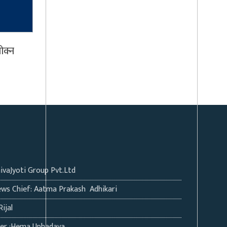
ोक्न
hivaJyoti Group Pvt.Ltd
ws Chief: Aatma Prakash Adhikari
Rijal
ter :Hema Uphadaya