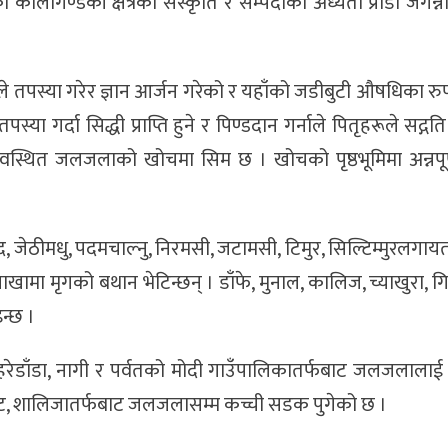
 कालीगण्डकी क्षेत्रको संस्कृति र सम्पदाको अध्यता प्राडा जगन्नाथ
ले तपस्या गरेर ज्ञान आर्जन गरेको र यहाँको जडीबुटी औषधिका रुप
या गर्दा सिद्धी प्राप्ति हुने र पिण्डदान गर्नाले पितृहरूले सद्गति प्
अवस्थित जलजलाको खोचमा सिम छ । खोचको पृष्ठभूमिमा अन्नपूर
णभेद, जेठीमधु, पदमचाल्नु, निरमसी, जटामसी, टिमुर, सिल्टिम्मुरलगा
मा मृगको बथान भेटिन्छन् । डाँफे, मुनाल, कालिज, च्याखुरा, गिद्
न्छ ।
 मोहरेडाँडा, नागी र पर्वतको मोदी गाउँपालिकातर्फबाट जलजलालाई 
, शालिजातर्फबाट जलजलासम्म कच्ची सडक पुगेको छ ।