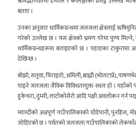
श्रीमद्भागवतमा हम्पाल र कालञ्जरको प्रसङ्ग उल्लेख भएको
बताए ।
उनका अनुसार धार्मिकग्रन्थमा जलजला क्षेत्रलाई ऋषिमुनि
गरेको उल्लेख छ । यस क्षेत्रको भ्रमण गरेमा पुण्य मिल्ने, तपस्
धार्मिकग्रन्थहरूमा बताइएको छ । पहाडका टाकुरामा 
देखिन्छ ।
बोझो, सतुवा, चिराइतो, अमिली, ब्राह्मी (भोलटाप्रे), पाष
पाइने जलजला जैविक विविधतायुक्त स्थल हो । यहाँको पाखा
हुकेचरा, दुम्सी, लाटोकोसेरो आदि पक्षी अवलोकन गर्न पाइ
म्याग्दीको अन्नपूर्ण गाउँपालिकाको घोडेपानी, पुनहिल,
जोडिएको छ । पर्वतको जलजला गाउँपालिकाको लेकफाँट