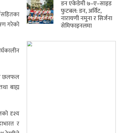
डन एकेडेमी ७–ए–साइड
फुटबल: डन, अर्विट,
र्यसहितका
नारायणी नमुना र सिर्जना
्षण गरेको
सेमिफाइनलमा
र्घकालीन
्तृत छलफल
तथा बाह्य
लको दृश्य
महाभारत र