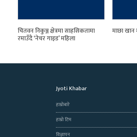
चितवन निकुञ्ज क्षेत्रमा साहसिकतामा
माछा खान 
रमाउँदै ‘नेचर गाइड’ महिला
Jyoti Khabar
हाम्रोबारे
हाम्रो टिम
विज्ञापन