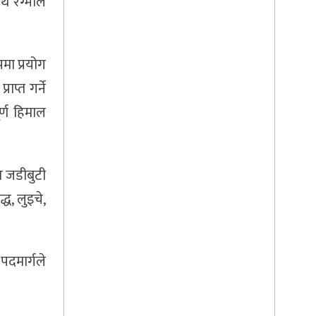
 रेग्मीले
मा प्रयोग
राप्त गर्ने
्ण हिमाल
यत जडीबुटी
ध, लुइचे,
पदमार्गले