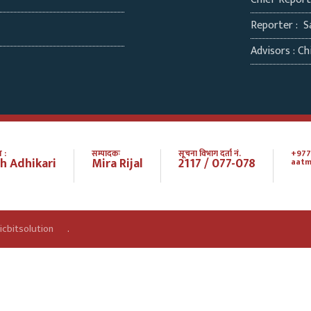
Reporter : S
Advisors : Chi
 :
सम्पादकः
सूचना विभाग दर्ता नं.
+977
h Adhikari
Mira Rijal
2117 / 077-078
aatm
icbitsolution
.