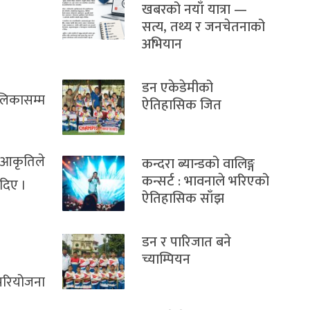
खबरको नयाँ यात्रा —
सत्य, तथ्य र जनचेतनाको
अभियान
डन एकेडेमीको
ालिकासम्म
ऐतिहासिक जित
ू–आकृतिले
कन्दरा ब्यान्डको वालिङ्ग
कन्सर्ट : भावनाले भरिएको
 दिए ।
ऐतिहासिक साँझ
डन र पारिजात बने
च्याम्पियन
 परियोजना