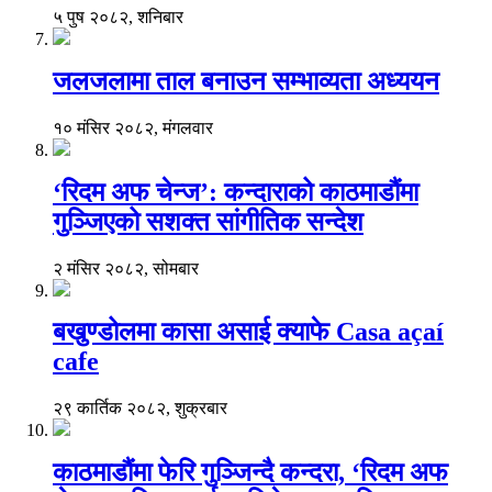
५ पुष २०८२, शनिबार
जलजलामा ताल बनाउन सम्भाव्यता अध्ययन
१० मंसिर २०८२, मंगलवार
‘रिदम अफ चेन्ज’: कन्दाराको काठमाडौंमा
गुञ्जिएको सशक्त सांगीतिक सन्देश
२ मंसिर २०८२, सोमबार
बखुण्डोलमा कासा असाई क्याफे Casa açaí
cafe
२९ कार्तिक २०८२, शुक्रबार
काठमाडौंमा फेरि गुञ्जिन्दै कन्दरा, ‘रिदम अफ