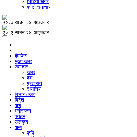
भिडियो खबर
फोटो समाचार
२०८३ साउन २४, आइतवार
२०८३ साउन २४, आइतवार
होमपेज
मुख्य खबर
समाचार
खबर
देश
प्रशासन
स्थानिय
विचार / ब्लग
विदेश
अर्थ
मनोरन्जन
पर्यटन
खेलकुद
अन्य
कृषि