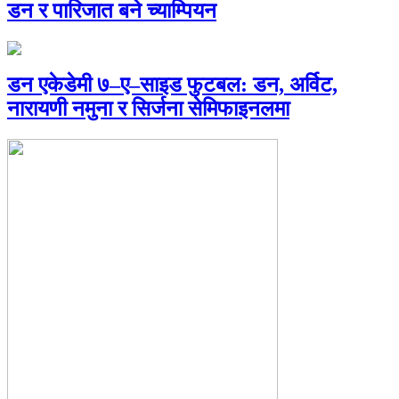
डन र पारिजात बने च्याम्पियन
डन एकेडेमी ७–ए–साइड फुटबल: डन, अर्विट,
नारायणी नमुना र सिर्जना सेमिफाइनलमा