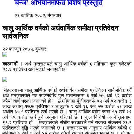
चेन्ज’ अभियानमार्फत विशेष प्रस्तुति
२६ कार्तिक २०८२, मंगलवार
चालु आर्थिक वर्षको अर्धवार्षिक समीक्षा प्रतिवेदन
सार्वजनिक
२२ फाल्गुन २०७५, बुधबार
काठमाडाैं ।
अर्थ मन्त्रालयले चालु आर्थिक वर्षको ६ महिनामा कुल बजेटको
२८.६ प्रतिशत खर्च भएको जनाएको छ ।
सिंहदरबारमा चालु आर्थिक वर्षको अर्धवार्षिक समीक्षा प्रतिवेदन सार्वजनिक गर्दै
अर्थ मन्त्रालयले गत साउनदेखि पुस मसान्तसम्म ३ खर्ब ७५ अर्ब ८२ करोड
रुपैयाँ खर्च भएको जनाएको हो । छ महिनामा पुँजीगततर्फ ५५ अर्ब ५२ करोड ३
लाख अर्थात् १७.७ प्रतिशत र चालूतर्फ २ खर्ब ९६ अर्ब ५७ करोड ५९ लाख
अर्थात ३५.१ प्रतिशत खर्च भएको छ । चालु आर्थिक वर्षमा जम्मा ११ खर्ब ९९
अर्ब १५ करोड खर्च हुने अनुमान गरिएको छ । कुल विनियोजनको तुलनामा
९१.२ प्रतिशत हो । मन्त्रालयले संघीय सरकारले गर्ने राजस्व संकलन २६.१
प्रतिशतले वृद्धि भएको जनाएको छ । मन्त्रालयका अनुसार आर्थिक वर्षको ६
महिनामा ४ खर्ब २ अर्ब ४५ करोड रुपैयाँ राजस्व संकलन भएको छ । यो गत