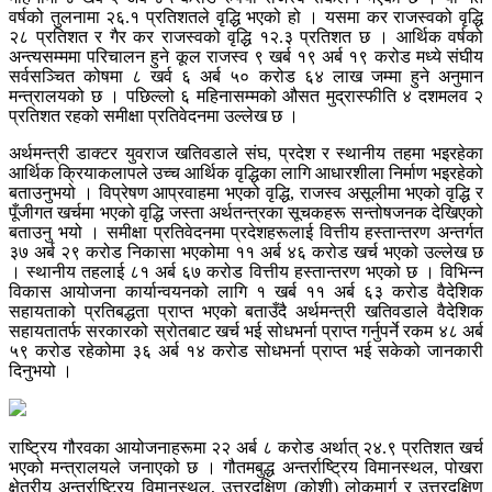
वर्षको तुलनामा २६.१ प्रतिशतले वृद्धि भएको हो । यसमा कर राजस्वको वृद्धि
२८ प्रतिशत र गैर कर राजस्वको वृद्धि १२.३ प्रतिशत छ । आर्थिक वर्षको
अन्त्यसम्ममा परिचालन हुने कूल राजस्व ९ खर्ब १९ अर्ब १९ करोड मध्ये संघीय
सर्वसञ्चित कोषमा ८ खर्व ६ अर्ब ५० करोड ६४ लाख जम्मा हुने अनुमान
मन्त्रालयको छ । पछिल्लो ६ महिनासम्मको औसत मुद्रास्फीति ४ दशमलव २
प्रतिशत रहको समीक्षा प्रतिवेदनमा उल्लेख छ ।
अर्थमन्त्री डाक्टर युवराज खतिवडाले संघ, प्रदेश र स्थानीय तहमा भइरहेका
आर्थिक क्रियाकलापले उच्च आर्थिक वृद्धिका लागि आधारशीला निर्माण भइरहेको
बताउनुभयो । विप्रेषण आप्रवाहमा भएको वृद्धि, राजस्व असूलीमा भएको वृद्धि र
पूँजीगत खर्चमा भएको वृद्धि जस्ता अर्थतन्त्रका सूचकहरू सन्तोषजनक देखिएको
बताउनु भयो । समीक्षा प्रतिवेदनमा प्रदेशहरूलाई वित्तीय हस्तान्तरण अन्तर्गत
३७ अर्ब २९ करोड निकासा भएकोमा ११ अर्ब ४६ करोड खर्च भएको उल्लेख छ
। स्थानीय तहलाई ८१ अर्ब ६७ करोड वित्तीय हस्तान्तरण भएको छ । विभिन्न
विकास आयोजना कार्यान्वयनको लागि १ खर्ब ११ अर्ब ६३ करोड वैदेशिक
सहायताको प्रतिबद्धता प्राप्त भएको बताउँदै अर्थमन्त्री खतिवडाले वैदेशिक
सहायतातर्फ सरकारको स्रोतबाट खर्च भई सोधभर्ना प्राप्त गर्नुपर्ने रकम ४८ अर्ब
५९ करोड रहेकोमा ३६ अर्ब १४ करोड सोधभर्ना प्राप्त भई सकेको जानकारी
दिनुभयो ।
राष्ट्रिय गौरवका आयोजनाहरूमा २२ अर्ब ८ करोड अर्थात् २४.९ प्रतिशत खर्च
भएको मन्त्रालयले जनाएको छ । गौतमबुद्ध अन्तर्राष्ट्रिय विमानस्थल, पोखरा
क्षेत्रीय अन्तर्राष्ट्रिय विमानस्थल, उत्तरदक्षिण (कोशी) लोकमार्ग र उत्तरदक्षिण