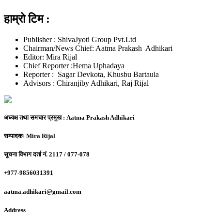
हाम्रो टिम :
Publisher : ShivaJyoti Group Pvt.Ltd
Chairman/News Chief: Aatma Prakash Adhikari
Editor: Mira Rijal
Chief Reporter :Hema Uphadaya
Reporter : Sagar Devkota, Khusbu Bartaula
Advisors : Chiranjiby Adhikari, Raj Rijal
अध्यक्ष तथा समचार प्रमुख :
Aatma Prakash Adhikari
सम्पादकः
Mira Rijal
सूचना विभाग दर्ता नं.
2117 / 077-078
+977-9856031391
aatma.adhikari@gmail.com
Address