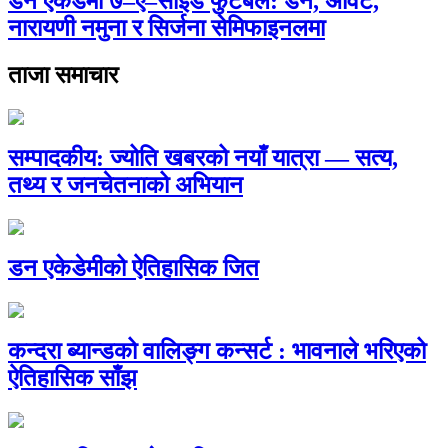
डन एकेडेमी ७–ए–साइड फुटबल: डन, अर्विट,
नारायणी नमुना र सिर्जना सेमिफाइनलमा
ताजा समाचार
सम्पादकीय: ज्योति खबरको नयाँ यात्रा — सत्य,
तथ्य र जनचेतनाको अभियान
डन एकेडेमीको ऐतिहासिक जित
कन्दरा ब्यान्डको वालिङ्ग कन्सर्ट : भावनाले भरिएको
ऐतिहासिक साँझ