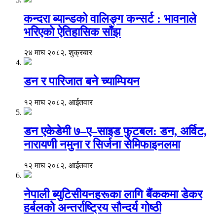
कन्दरा ब्यान्डको वालिङ्ग कन्सर्ट : भावनाले
भरिएको ऐतिहासिक साँझ
२४ माघ २०८२, शुक्रबार
डन र पारिजात बने च्याम्पियन
१२ माघ २०८२, आईतवार
डन एकेडेमी ७–ए–साइड फुटबल: डन, अर्विट,
नारायणी नमुना र सिर्जना सेमिफाइनलमा
१२ माघ २०८२, आईतवार
नेपाली ब्युटिसीयनहरूका लागि बैंककमा डेकर
हर्बलको अन्तर्राष्ट्रिय सौन्दर्य गोष्ठी