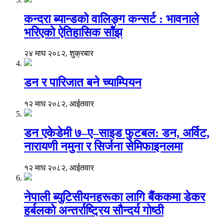
कन्दरा ब्यान्डको वालिङ्ग कन्सर्ट : भावनाले
भरिएको ऐतिहासिक साँझ
२४ माघ २०८२, शुक्रबार
डन र पारिजात बने च्याम्पियन
१२ माघ २०८२, आईतवार
डन एकेडेमी ७–ए–साइड फुटबल: डन, अर्विट,
नारायणी नमुना र सिर्जना सेमिफाइनलमा
१२ माघ २०८२, आईतवार
नेपाली ब्युटिसीयनहरूका लागि बैंककमा डेकर
हर्बलको अन्तर्राष्ट्रिय सौन्दर्य गोष्ठी