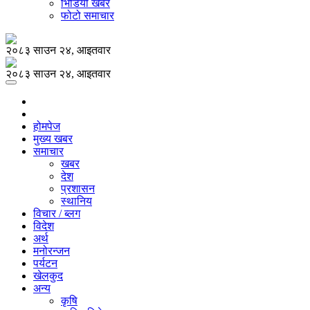
भिडियो खबर
फोटो समाचार
२०८३ साउन २४, आइतवार
२०८३ साउन २४, आइतवार
होमपेज
मुख्य खबर
समाचार
खबर
देश
प्रशासन
स्थानिय
विचार / ब्लग
विदेश
अर्थ
मनोरन्जन
पर्यटन
खेलकुद
अन्य
कृषि