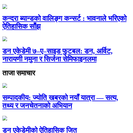
कन्दरा ब्यान्डको वालिङ्ग कन्सर्ट : भावनाले भरिएको
ऐतिहासिक साँझ
डन एकेडेमी ७–ए–साइड फुटबल: डन, अर्विट,
नारायणी नमुना र सिर्जना सेमिफाइनलमा
ताजा समाचार
सम्पादकीय: ज्योति खबरको नयाँ यात्रा — सत्य,
तथ्य र जनचेतनाको अभियान
डन एकेडेमीको ऐतिहासिक जित