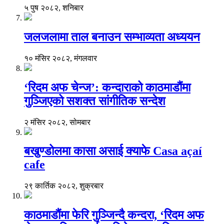
५ पुष २०८२, शनिबार
जलजलामा ताल बनाउन सम्भाव्यता अध्ययन
१० मंसिर २०८२, मंगलवार
‘रिदम अफ चेन्ज’: कन्दाराको काठमाडौंमा
गुञ्जिएको सशक्त सांगीतिक सन्देश
२ मंसिर २०८२, सोमबार
बखुण्डोलमा कासा असाई क्याफे Casa açaí
cafe
२९ कार्तिक २०८२, शुक्रबार
काठमाडौंमा फेरि गुञ्जिन्दै कन्दरा, ‘रिदम अफ