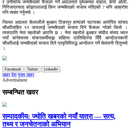
र उनीमाथि जन्मकैदको फैसला गर्ने अदालतले पुष्पकमल दाहाल, केपी ओली,
गिरिजाप्रसाद कोइरालालाई किन जन्मकैदको सजाय नदिएको ? भनि आक्रोश
पनि व्यक्त गर्नुभयो ।
जिल्ला अदालत कैलालीले बुधबार टिकापुर हत्याको घटनाका आरोपित सांसद
चौधरीसहित ११ जनालाई जन्मकैदको सजाय दिने फैसला गरेको थियो ।
त्यसप्रति नेता महतोको आपत्ति छ । नेता महतोले बुधबार संघीय संसद भवन
नयाँ बानेश्वरमा संचारकर्मीमाझ संक्षिप्त प्रतिक्रिया दिँदै आन्दोलनकारी
चौंधरीलाई जन्मकैदको सजाय दिने प्रवृतिविरुद्ध आन्दोलन गर्ने चेतावनी दिनुभयो
।
Facebook
Twitter
LinkedIn
खबर
देश
मुख्य खबर
Advertisment
सम्बन्धित खवर
सम्पादकीय: ज्योति खबरको नयाँ यात्रा — सत्य,
तथ्य र जनचेतनाको अभियान