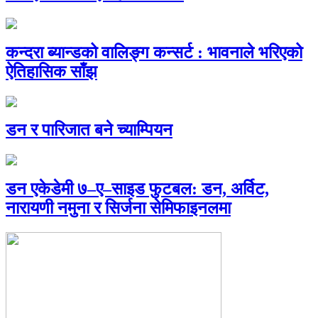
कन्दरा ब्यान्डको वालिङ्ग कन्सर्ट : भावनाले भरिएको
ऐतिहासिक साँझ
डन र पारिजात बने च्याम्पियन
डन एकेडेमी ७–ए–साइड फुटबल: डन, अर्विट,
नारायणी नमुना र सिर्जना सेमिफाइनलमा