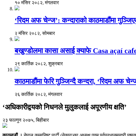
१० मंसिर २०८२, मंगलवार
‘रिदम अफ चेन्ज’: कन्दाराको काठमाडौंमा गुञ्जि
२ मंसिर २०८२, सोमबार
बखुण्डोलमा कासा असाई क्याफे Casa açaí caf
२९ कार्तिक २०८२, शुक्रबार
काठमाडौंमा फेरि गुञ्जिन्दै कन्दरा, ‘रिदम अफ चेन
२६ कार्तिक २०८२, मंगलवार
‘अधिकारीद्वयको निधनले मुलुकलाई अपूरणीय क्षति’
२३ फाल्गुन २०७५, बिहीबार
काठमाडाैं ।
नेपाल कम्युनिष्ट पार्टी (नेकपा)का अध्यक्ष एवम् पूर्वप्रधानमन्त्री 