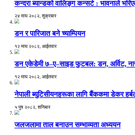
कन्दरा ब्यान्डको वालिङ्ग कन्सर्ट : भावनाले भर
२४ माघ २०८२, शुक्रबार
डन र पारिजात बने च्याम्पियन
१२ माघ २०८२, आईतवार
डन एकेडेमी ७–ए–साइड फुटबल: डन, अर्विट, नार
१२ माघ २०८२, आईतवार
नेपाली ब्युटिसीयनहरूका लागि बैंककमा डेकर हर्बलको 
५ पुष २०८२, शनिबार
जलजलामा ताल बनाउन सम्भाव्यता अध्ययन