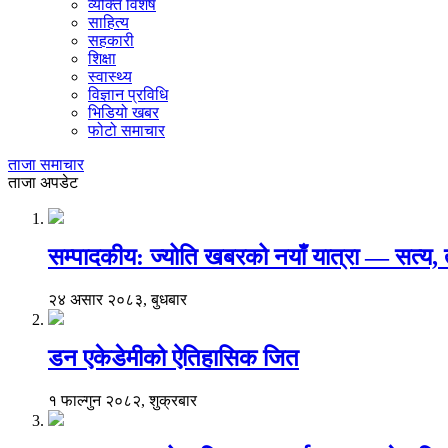
व्यक्ति विशेष
साहित्य
सहकारी
शिक्षा
स्वास्थ्य
विज्ञान प्रविधि
भिडियो खबर
फोटो समाचार
ताजा समाचार
ताजा अपडेट
सम्पादकीय: ज्योति खबरको नयाँ यात्रा — सत्य
२४ असार २०८३, बुधबार
डन एकेडेमीको ऐतिहासिक जित
१ फाल्गुन २०८२, शुक्रबार