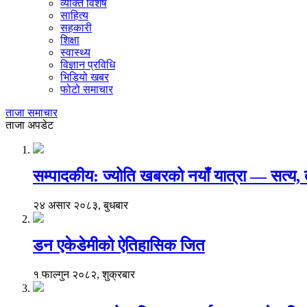
व्यक्ति विशेष
साहित्य
सहकारी
शिक्षा
स्वास्थ्य
विज्ञान प्रविधि
भिडियो खबर
फोटो समाचार
ताजा समाचार
ताजा अपडेट
सम्पादकीय: ज्योति खबरको नयाँ यात्रा — सत्य
२४ असार २०८३, बुधबार
डन एकेडेमीको ऐतिहासिक जित
१ फाल्गुन २०८२, शुक्रबार