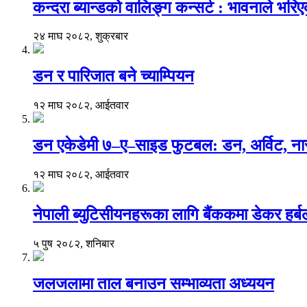
कन्दरा ब्यान्डको वालिङ्ग कन्सर्ट : भावनाले भर
२४ माघ २०८२, शुक्रबार
डन र पारिजात बने च्याम्पियन
१२ माघ २०८२, आईतवार
डन एकेडेमी ७–ए–साइड फुटबल: डन, अर्विट, नार
१२ माघ २०८२, आईतवार
नेपाली ब्युटिसीयनहरूका लागि बैंककमा डेकर हर्बलको 
५ पुष २०८२, शनिबार
जलजलामा ताल बनाउन सम्भाव्यता अध्ययन