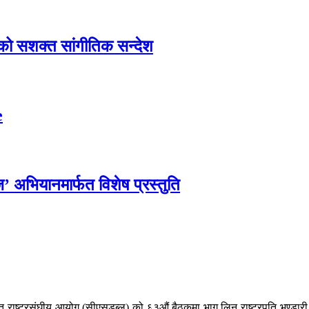
एको सशक्त सांगीतिक सन्देश
e
्ज’ अभियानमार्फत विशेष प्रस्तुति
संयुक्त राष्ट्रसंघीय आयोग (सीएसडब्लू) को ६३औं बैठकमा भाग लिन राष्ट्रपति भण्