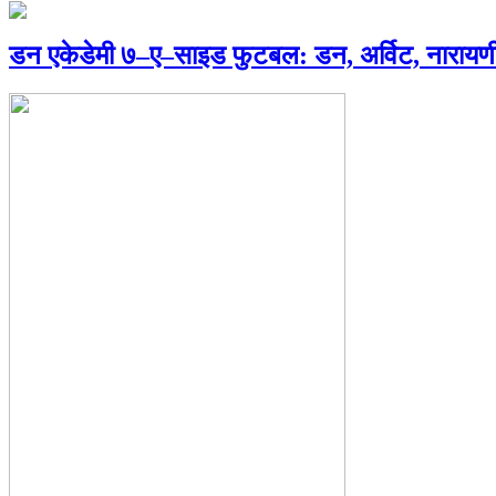
डन एकेडेमी ७–ए–साइड फुटबल: डन, अर्विट, नारायणी