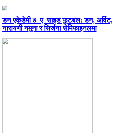
डन एकेडेमी ७–ए–साइड फुटबल: डन, अर्विट,
नारायणी नमुना र सिर्जना सेमिफाइनलमा