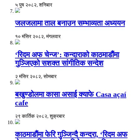
५ पुष २०८२, शनिबार
जलजलामा ताल बनाउन सम्भाव्यता अध्ययन
१० मंसिर २०८२, मंगलवार
‘रिदम अफ चेन्ज’: कन्दाराको काठमाडौंमा
गुञ्जिएको सशक्त सांगीतिक सन्देश
२ मंसिर २०८२, सोमबार
बखुण्डोलमा कासा असाई क्याफे Casa açaí
cafe
२९ कार्तिक २०८२, शुक्रबार
काठमाडौंमा फेरि गुञ्जिन्दै कन्दरा, ‘रिदम अफ