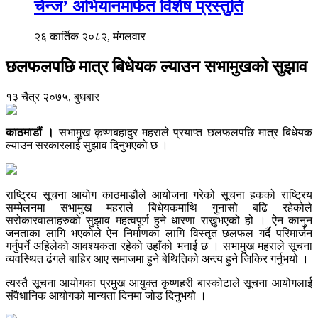
चेन्ज’ अभियानमार्फत विशेष प्रस्तुति
२६ कार्तिक २०८२, मंगलवार
छलफलपछि मात्र बिधेयक ल्याउन सभामुखको सुझाव
१३ चैत्र २०७५, बुधबार
काठमाडौं ।
सभामुख कृष्णबहादुर महराले प्रयाप्त छलफलपछि मात्र बिधेयक
ल्याउन सरकारलाई सुझाव दिनुभएको छ ।
राष्ट्रिय सूचना आयोग काठमाडौंले आयोजना गरेको सूचना हकको राष्ट्रिय
सम्मेलनमा सभामुख महराले बिधेयकमाथि गुनासो बढि रहेकोले
सरोकारवालाहरुको सुझाव महत्वपूर्ण हुने धारणा राख्नुभएको हो । ऐन कानुन
जनताका लागि भएकोले ऐन निर्माणका लागि विस्तृत छलफल गर्दै परिमार्जन
गर्नुपर्ने अहिलेको आवश्यकता रहेको उहाँको भनाई छ । सभामुख महराले सूचना
व्यवस्थित ढंगले बाहिर आए समाजमा हुने बेथितिको अन्त्य हुने जिकिर गर्नुभयो ।
त्यस्तै सूचना आयोगका प्रमुख आयुक्त कृष्णहरी बास्कोटाले सूचना आयोगलाई
संवैधानिक आयोगको मान्यता दिनमा जोड दिनुभयो ।