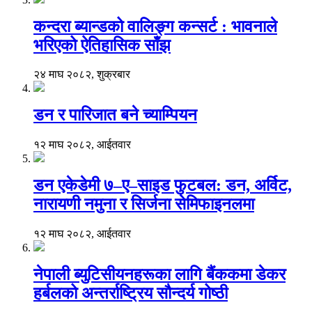
कन्दरा ब्यान्डको वालिङ्ग कन्सर्ट : भावनाले
भरिएको ऐतिहासिक साँझ
२४ माघ २०८२, शुक्रबार
डन र पारिजात बने च्याम्पियन
१२ माघ २०८२, आईतवार
डन एकेडेमी ७–ए–साइड फुटबल: डन, अर्विट,
नारायणी नमुना र सिर्जना सेमिफाइनलमा
१२ माघ २०८२, आईतवार
नेपाली ब्युटिसीयनहरूका लागि बैंककमा डेकर
हर्बलको अन्तर्राष्ट्रिय सौन्दर्य गोष्ठी