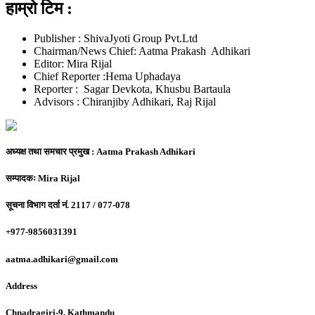
हाम्रो टिम :
Publisher : ShivaJyoti Group Pvt.Ltd
Chairman/News Chief: Aatma Prakash Adhikari
Editor: Mira Rijal
Chief Reporter :Hema Uphadaya
Reporter : Sagar Devkota, Khusbu Bartaula
Advisors : Chiranjiby Adhikari, Raj Rijal
अध्यक्ष तथा समचार प्रमुख :
Aatma Prakash Adhikari
सम्पादकः
Mira Rijal
सूचना विभाग दर्ता नं.
2117 / 077-078
+977-9856031391
aatma.adhikari@gmail.com
Address
Chnadragiri-9, Kathmandu