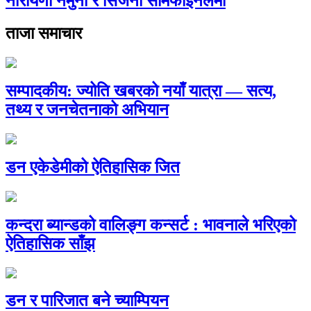
नारायणी नमुना र सिर्जना सेमिफाइनलमा
ताजा समाचार
सम्पादकीय: ज्योति खबरको नयाँ यात्रा — सत्य,
तथ्य र जनचेतनाको अभियान
डन एकेडेमीको ऐतिहासिक जित
कन्दरा ब्यान्डको वालिङ्ग कन्सर्ट : भावनाले भरिएको
ऐतिहासिक साँझ
डन र पारिजात बने च्याम्पियन