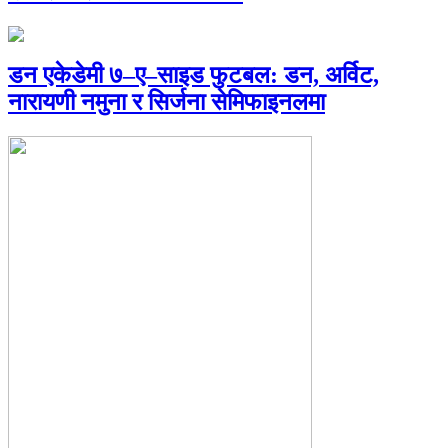
डन एकेडेमी ७–ए–साइड फुटबल: डन, अर्विट,
नारायणी नमुना र सिर्जना सेमिफाइनलमा