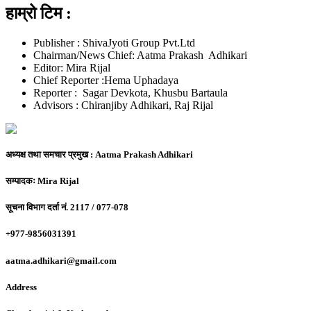
हाम्रो टिम :
Publisher : ShivaJyoti Group Pvt.Ltd
Chairman/News Chief: Aatma Prakash Adhikari
Editor: Mira Rijal
Chief Reporter :Hema Uphadaya
Reporter : Sagar Devkota, Khusbu Bartaula
Advisors : Chiranjiby Adhikari, Raj Rijal
अध्यक्ष तथा समचार प्रमुख :
Aatma Prakash Adhikari
सम्पादकः
Mira Rijal
सूचना विभाग दर्ता नं.
2117 / 077-078
+977-9856031391
aatma.adhikari@gmail.com
Address