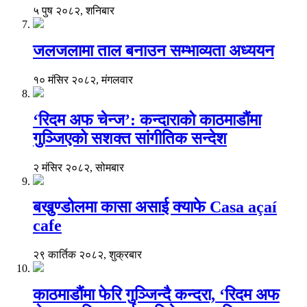
५ पुष २०८२, शनिबार
जलजलामा ताल बनाउन सम्भाव्यता अध्ययन
१० मंसिर २०८२, मंगलवार
‘रिदम अफ चेन्ज’: कन्दाराको काठमाडौंमा
गुञ्जिएको सशक्त सांगीतिक सन्देश
२ मंसिर २०८२, सोमबार
बखुण्डोलमा कासा असाई क्याफे Casa açaí
cafe
२९ कार्तिक २०८२, शुक्रबार
काठमाडौंमा फेरि गुञ्जिन्दै कन्दरा, ‘रिदम अफ