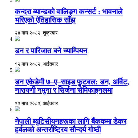
कन्दरा ब्यान्डको वालिङ्ग कन्सर्ट : भावनाले
भरिएको ऐतिहासिक साँझ
२४ माघ २०८२, शुक्रबार
डन र पारिजात बने च्याम्पियन
१२ माघ २०८२, आईतवार
डन एकेडेमी ७–ए–साइड फुटबल: डन, अर्विट,
नारायणी नमुना र सिर्जना सेमिफाइनलमा
१२ माघ २०८२, आईतवार
नेपाली ब्युटिसीयनहरूका लागि बैंककमा डेकर
हर्बलको अन्तर्राष्ट्रिय सौन्दर्य गोष्ठी