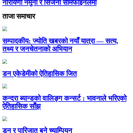
नारायणी नमुना र सिर्जना सेमिफाइनलमा
ताजा समाचार
सम्पादकीय: ज्योति खबरको नयाँ यात्रा — सत्य,
तथ्य र जनचेतनाको अभियान
डन एकेडेमीको ऐतिहासिक जित
कन्दरा ब्यान्डको वालिङ्ग कन्सर्ट : भावनाले भरिएको
ऐतिहासिक साँझ
डन र पारिजात बने च्याम्पियन