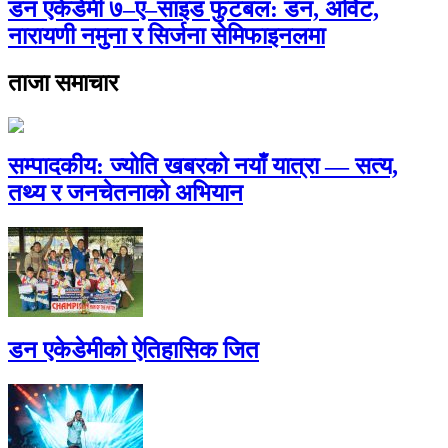
डन एकेडेमी ७–ए–साइड फुटबल: डन, अर्विट,
नारायणी नमुना र सिर्जना सेमिफाइनलमा
ताजा समाचार
सम्पादकीय: ज्योति खबरको नयाँ यात्रा — सत्य,
तथ्य र जनचेतनाको अभियान
डन एकेडेमीको ऐतिहासिक जित