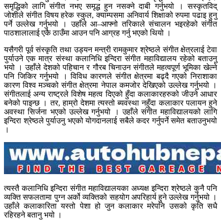
समृद्धिको लागि संगीत नभए समृद्ध हुन नसक्ने दाबी गर्नुभयो । सस्कृतविद्
जोशीले संगीत विषय हरेक स्कुल, क्याम्पसमा अनिवार्य शिक्षाको रुपमा पढाइ हुनु
पर्ने उल्लेख गर्नुभयो । उहाँले आ–आफ्नो तरिकाले संचालन भइरहेको संगीत
पाठशालालाई एकै ठाउँमा आउन पनि आग्रह गर्नु भएको थियो ।
यसैगरी पूर्व संस्कृति तथा उड्यन मन्त्री रामकुमार श्रेष्ठले संगीत क्षेत्रलाई टेवा
पुर्याउने एक मात्र संस्था कलानिधि इन्दिरा संगीत महाविद्यालय रहेको बताउनु
भयो । उहाँले देशको पहिचान र गौरब चिनाउन संगीतले महत्वपूर्ण भूमिका खेल्ने
पनि जिकिर गर्नुभयो । विविध कारणले संगीत क्षेत्रमा बढ्दै गएको निराशाका
कारण विश्व मञ्चको संगीत क्षेत्रमा नेपाल कमजोर देखिएको उल्लेख गर्नुभयो ।
संगीतलाई अन्य राष्ट्रले विशेष महत्व दिएको हुँदा कलाकारहरुको जीउने आधार
बनेको पाइन्छ । तर, हाम्रो देशमा त्यस्तो ब्यवस्था नहुँदा कलाकार पलायन हुने
अवस्था सिर्जना भएको उल्लेख गर्नुभयो । उहाँले संगीत महाविद्यालयको लागि
इन्दिरा श्रेष्ठले पुर्याउनु भएको योगदानलाई सबैले कदर गर्नुपर्ने समेत बताउनुभयो
।
त्यस्तै कलानिधि इन्दिरा संगीत महाविद्यालयका अध्यक्ष इन्दिरा श्रेष्ठले कुनै पनि
व्यक्ति सफलतामा पुग्न अर्को व्यक्तिको सहयोग अपरिहार्य हुने उल्लेख गर्नुभयो ।
उहाँले कलाकारिता यस्तो पेशा हो जुन कलाकार मरेपनि उसको कृति सधै
रहिरहने बतानु भयो ।