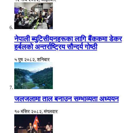
नेपाली ब्युटिसीयनहरूका लागि बैंककमा डेकर
हर्बलको अन्तर्राष्ट्रिय सौन्दर्य गोष्ठी
५ पुष २०८२, शनिबार
जलजलामा ताल बनाउन सम्भाव्यता अध्ययन
१० मंसिर २०८२, मंगलवार