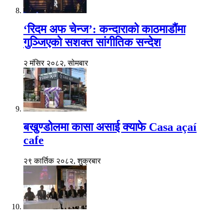
‘रिदम अफ चेन्ज’: कन्दाराको काठमाडौंमा
गुञ्जिएको सशक्त सांगीतिक सन्देश
२ मंसिर २०८२, सोमबार
बखुण्डोलमा कासा असाई क्याफे Casa açaí
cafe
२९ कार्तिक २०८२, शुक्रबार