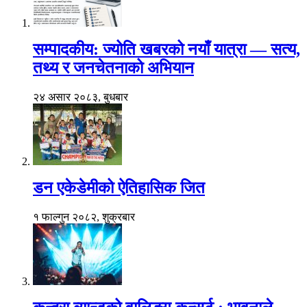
सम्पादकीय: ज्योति खबरको नयाँ यात्रा — सत्य,
तथ्य र जनचेतनाको अभियान
२४ असार २०८३, बुधबार
डन एकेडेमीको ऐतिहासिक जित
१ फाल्गुन २०८२, शुक्रबार