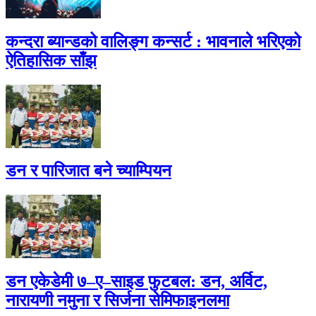
कन्दरा ब्यान्डको वालिङ्ग कन्सर्ट : भावनाले भरिएको
ऐतिहासिक साँझ
डन र पारिजात बने च्याम्पियन
डन एकेडेमी ७–ए–साइड फुटबल: डन, अर्विट,
नारायणी नमुना र सिर्जना सेमिफाइनलमा