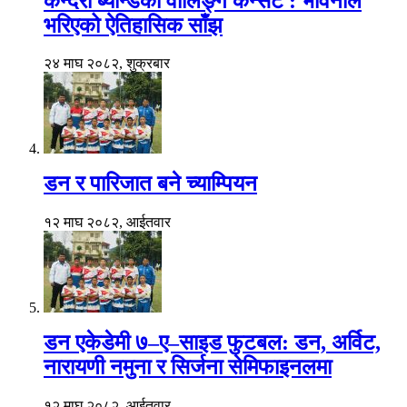
कन्दरा ब्यान्डको वालिङ्ग कन्सर्ट : भावनाले
भरिएको ऐतिहासिक साँझ
२४ माघ २०८२, शुक्रबार
डन र पारिजात बने च्याम्पियन
१२ माघ २०८२, आईतवार
डन एकेडेमी ७–ए–साइड फुटबल: डन, अर्विट,
नारायणी नमुना र सिर्जना सेमिफाइनलमा
१२ माघ २०८२, आईतवार