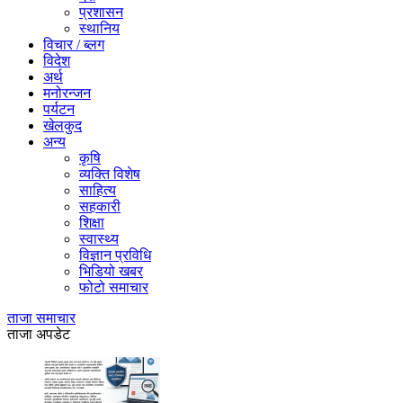
प्रशासन
स्थानिय
विचार / ब्लग
विदेश
अर्थ
मनोरन्जन
पर्यटन
खेलकुद
अन्य
कृषि
व्यक्ति विशेष
साहित्य
सहकारी
शिक्षा
स्वास्थ्य
विज्ञान प्रविधि
भिडियो खबर
फोटो समाचार
ताजा समाचार
ताजा अपडेट