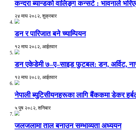
कन्दरा ब्यान्डको वालिङ्ग कन्सर्ट : भावनाले भर
२४ माघ २०८२, शुक्रबार
डन र पारिजात बने च्याम्पियन
१२ माघ २०८२, आईतवार
डन एकेडेमी ७–ए–साइड फुटबल: डन, अर्विट, नार
१२ माघ २०८२, आईतवार
नेपाली ब्युटिसीयनहरूका लागि बैंककमा डेकर हर्बलको 
५ पुष २०८२, शनिबार
जलजलामा ताल बनाउन सम्भाव्यता अध्ययन