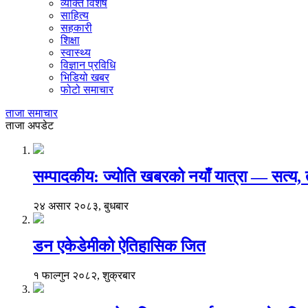
व्यक्ति विशेष
साहित्य
सहकारी
शिक्षा
स्वास्थ्य
विज्ञान प्रविधि
भिडियो खबर
फोटो समाचार
ताजा समाचार
ताजा अपडेट
सम्पादकीय: ज्योति खबरको नयाँ यात्रा — सत्य
२४ असार २०८३, बुधबार
डन एकेडेमीको ऐतिहासिक जित
१ फाल्गुन २०८२, शुक्रबार