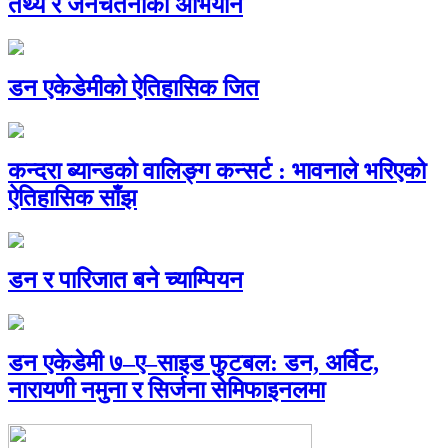
तथ्य र जनचेतनाको अभियान
डन एकेडेमीको ऐतिहासिक जित
कन्दरा ब्यान्डको वालिङ्ग कन्सर्ट : भावनाले भरिएको
ऐतिहासिक साँझ
डन र पारिजात बने च्याम्पियन
डन एकेडेमी ७–ए–साइड फुटबल: डन, अर्विट,
नारायणी नमुना र सिर्जना सेमिफाइनलमा