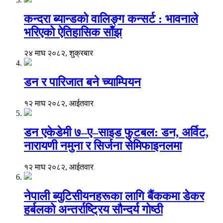
कन्दरा ब्यान्डको वालिङ्ग कन्सर्ट : भावनाले
भरिएको ऐतिहासिक साँझ
२४ माघ २०८२, शुक्रबार
डन र पारिजात बने च्याम्पियन
१२ माघ २०८२, आईतवार
डन एकेडेमी ७–ए–साइड फुटबल: डन, अर्विट,
नारायणी नमुना र सिर्जना सेमिफाइनलमा
१२ माघ २०८२, आईतवार
नेपाली ब्युटिसीयनहरूका लागि बैंककमा डेकर
हर्बलको अन्तर्राष्ट्रिय सौन्दर्य गोष्ठी