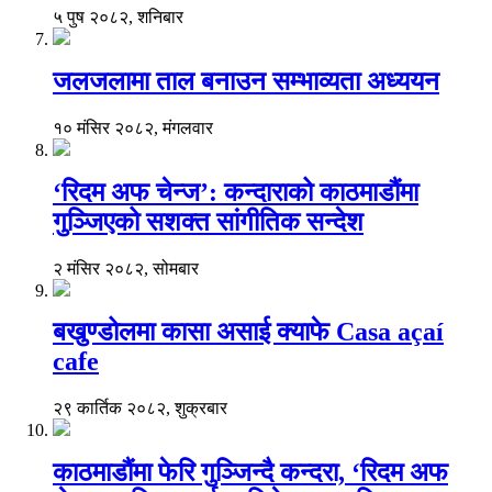
५ पुष २०८२, शनिबार
जलजलामा ताल बनाउन सम्भाव्यता अध्ययन
१० मंसिर २०८२, मंगलवार
‘रिदम अफ चेन्ज’: कन्दाराको काठमाडौंमा
गुञ्जिएको सशक्त सांगीतिक सन्देश
२ मंसिर २०८२, सोमबार
बखुण्डोलमा कासा असाई क्याफे Casa açaí
cafe
२९ कार्तिक २०८२, शुक्रबार
काठमाडौंमा फेरि गुञ्जिन्दै कन्दरा, ‘रिदम अफ