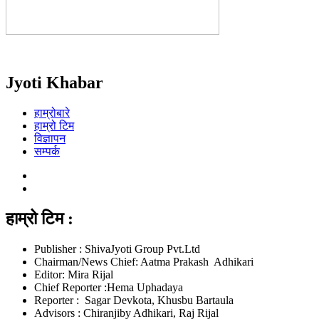
Jyoti Khabar
हाम्रोबारे
हाम्रो टिम
विज्ञापन
सम्पर्क
हाम्रो टिम :
Publisher : ShivaJyoti Group Pvt.Ltd
Chairman/News Chief: Aatma Prakash Adhikari
Editor: Mira Rijal
Chief Reporter :Hema Uphadaya
Reporter : Sagar Devkota, Khusbu Bartaula
Advisors : Chiranjiby Adhikari, Raj Rijal