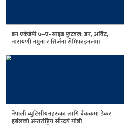
डन एकेडेमी ७–ए–साइड फुटबल: डन, अर्विट,
नारायणी नमुना र सिर्जना सेमिफाइनलमा
नेपाली ब्युटिसीयनहरूका लागि बैंककमा डेकर
हर्बलको अन्तर्राष्ट्रिय सौन्दर्य गोष्ठी