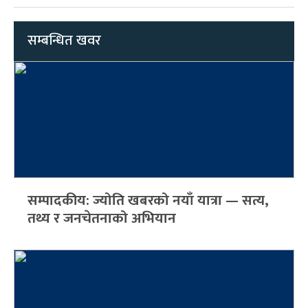
सम्बन्धित खवर
सम्पादकीय: ज्योति खबरको नयाँ यात्रा — सत्य,
तथ्य र जनचेतनाको अभियान