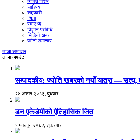
व्यक्ति विशेष
साहित्य
सहकारी
शिक्षा
स्वास्थ्य
विज्ञान प्रविधि
भिडियो खबर
फोटो समाचार
ताजा समाचार
ताजा अपडेट
सम्पादकीय: ज्योति खबरको नयाँ यात्रा — सत्य
२४ असार २०८३, बुधबार
डन एकेडेमीको ऐतिहासिक जित
१ फाल्गुन २०८२, शुक्रबार