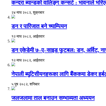
कन्दरा ब्यान्डको वालिङ्ग कन्सर्ट : भावनाले भर
२४ माघ २०८२, शुक्रबार
डन र पारिजात बने च्याम्पियन
१२ माघ २०८२, आईतवार
डन एकेडेमी ७–ए–साइड फुटबल: डन, अर्विट, नार
१२ माघ २०८२, आईतवार
नेपाली ब्युटिसीयनहरूका लागि बैंककमा डेकर हर्बलको 
५ पुष २०८२, शनिबार
जलजलामा ताल बनाउन सम्भाव्यता अध्ययन