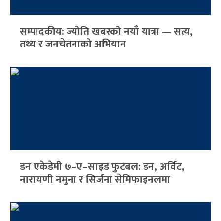
सम्पादकीय: ज्योति खबरको नयाँ यात्रा — सत्य,
तथ्य र जनचेतनाको अभियान
डन एकेडेमी ७–ए–साइड फुटबल: डन, अर्विट,
नारायणी नमुना र सिर्जना सेमिफाइनलमा