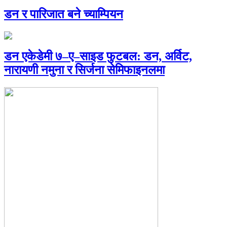
डन र पारिजात बने च्याम्पियन
डन एकेडेमी ७–ए–साइड फुटबल: डन, अर्विट,
नारायणी नमुना र सिर्जना सेमिफाइनलमा