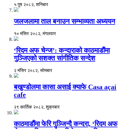
५ पुष २०८२, शनिबार
जलजलामा ताल बनाउन सम्भाव्यता अध्ययन
१० मंसिर २०८२, मंगलवार
‘रिदम अफ चेन्ज’: कन्दाराको काठमाडौंमा
गुञ्जिएको सशक्त सांगीतिक सन्देश
२ मंसिर २०८२, सोमबार
बखुण्डोलमा कासा असाई क्याफे Casa açaí
cafe
२९ कार्तिक २०८२, शुक्रबार
काठमाडौंमा फेरि गुञ्जिन्दै कन्दरा, ‘रिदम अफ