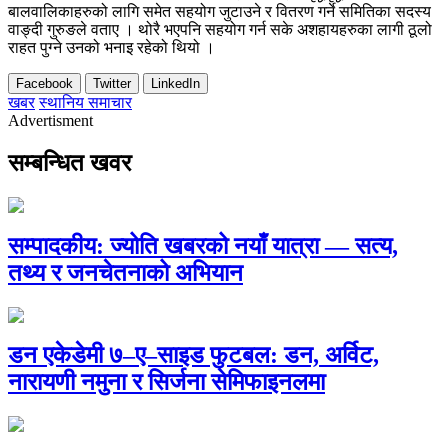
बालवालिकाहरुको लागि समेत सहयोग जुटाउने र वितरण गर्ने समितिका सदस्य
वाङ्दी गुरुङले वताए । थोरै भएपनि सहयोग गर्न सके अशहायहरुका लागी ठूलो
राहत पुग्ने उनको भनाइ रहेको थियो ।
Facebook
Twitter
LinkedIn
खबर
स्थानिय समाचार
Advertisment
सम्बन्धित खवर
सम्पादकीय: ज्योति खबरको नयाँ यात्रा — सत्य,
तथ्य र जनचेतनाको अभियान
डन एकेडेमी ७–ए–साइड फुटबल: डन, अर्विट,
नारायणी नमुना र सिर्जना सेमिफाइनलमा