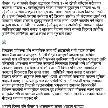
पोखरा १७ मा रहेको पोखरा बृद्धाश्रम,पोखरा १५ मा रहेको राष्ट्रिय परोपकार
महांसंघ, पोखरा १८ बाच्छेबुडुवामा रहेको बात्सायन वृद्धाश्रम र पोखरा १७ मा
रहेको मानव सेवा आश्रममा गरी ६५ बोरा चामल खाद्यान्न स्वरुप वितरण गरेको
हो । उच्च हिमाली क्षेत्रमा बसोवास गर्दै त्रिरत्न (छोर्तेन) को संरक्षणमा लाग्दै गर्दा
पोखरामा रहेका अशहाय बृद्धबृद्धाहरुलाई समेत सानो भएपनि सहयोग गर्ने उद्देश्य
अनुरुप पोखराका विभिन्न ठाउमा रहेको बृद्धाश्रम र अपांगमैत्री समाजमा रहेका
ब्याक्तिहरुलाई न्यानो कपडा र खाद्यान्न वितरण गरेको न्याम्डो त्रिरत्न (छोर्तेन)
पुणनिर्माण समितिका अध्यक्ष लेक्क्षे लामा गुरुङले वताए ।
विगतका वर्षहरुमा पनि सामाजिक काम गर्दै आइरहेको र यो पटक कोरोना
महामारीका कारण आफुहरु हिमाली क्षेत्रमा बस्नुपर्ने बाध्यता हुदा यतिवेला
न्याम्डो गाउ परिसरमा रहेको छोर्तेनहरुको पुननिर्माण गरी संरक्षणमा आफुहरु लागि
परिरहेको अवस्थामा सामाजिक कामलाई निरन्तरता दिनुपर्छ भन्ने अभिप्रायले
खाद्यान्न सामाग्रीहरु वितरण गरेको र आगामी दिनमा पनि यस्ता सामाजिक
कामलाई निरन्तरता दिने उनले वताए । समितिले न्यानो कपडा र खाद्यान्न
वितरण गरेकोमा आफुहरु निकै खुसी भएको अपांगमैत्री समाजका सदस्य शुसिल
गोदारले वताए । उपल्लो मुस्ताङबाट प्रतिनिधीत्व गर्ने गण्डकी प्रदेश सभाका
सदस्य इन्द्रधारा विष्टको पहलकदमीमा आफुहरुको समाजमा विगतदेखीनै
विभिन्न सहयोगी सामाग्रीहरु प्रदान हुदै आएकोमा जाडो मौसममा न्यानो कपडा
ब्लाङ्केट संगै खाद्यान्नका लागि चामल प्रदान गरेकोमा आफ्नो समाजको तर्फबाट
गोदारले धन्यवाद प्रकट गरे ।
आगामी दिनमा पनि पोखरा र आसपासमा रहेका अशहाय बृद्धबृद्धा