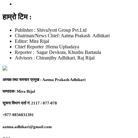
हाम्रो टिम :
Publisher : ShivaJyoti Group Pvt.Ltd
Chairman/News Chief: Aatma Prakash Adhikari
Editor: Mira Rijal
Chief Reporter :Hema Uphadaya
Reporter : Sagar Devkota, Khusbu Bartaula
Advisors : Chiranjiby Adhikari, Raj Rijal
अध्यक्ष तथा समचार प्रमुख :
Aatma Prakash Adhikari
सम्पादकः
Mira Rijal
सूचना विभाग दर्ता नं.
2117 / 077-078
+977-9856031391
aatma.adhikari@gmail.com