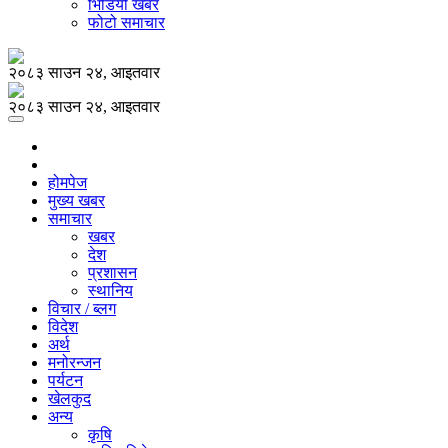
भिडियो खबर
फोटो समाचार
२०८३ साउन २४, आइतवार
२०८३ साउन २४, आइतवार
होमपेज
मुख्य खबर
समाचार
खबर
देश
प्रशासन
स्थानिय
विचार / ब्लग
विदेश
अर्थ
मनोरन्जन
पर्यटन
खेलकुद
अन्य
कृषि