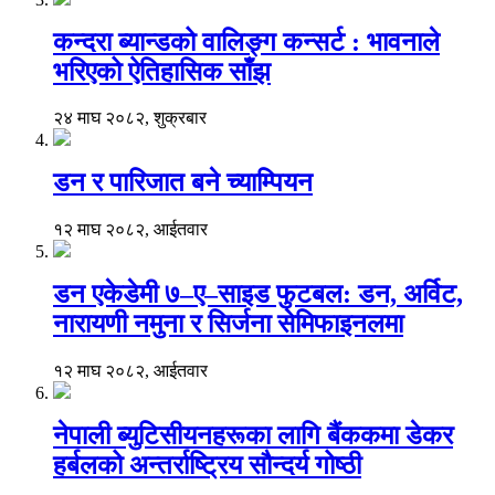
कन्दरा ब्यान्डको वालिङ्ग कन्सर्ट : भावनाले
भरिएको ऐतिहासिक साँझ
२४ माघ २०८२, शुक्रबार
डन र पारिजात बने च्याम्पियन
१२ माघ २०८२, आईतवार
डन एकेडेमी ७–ए–साइड फुटबल: डन, अर्विट,
नारायणी नमुना र सिर्जना सेमिफाइनलमा
१२ माघ २०८२, आईतवार
नेपाली ब्युटिसीयनहरूका लागि बैंककमा डेकर
हर्बलको अन्तर्राष्ट्रिय सौन्दर्य गोष्ठी