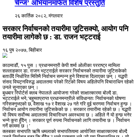
चेन्ज’ अभियानमार्फत विशेष प्रस्तुति
२६ कार्तिक २०८२, मंगलवार
सरकार निर्वाचनको तयारीमा जुटिसक्यो, आयोग पनि
तयारीमा लागेको छ : डा. राजन भट्टराई
१६ पुष २०७७, बिहीबार
काठमाडौं, १५ पुस । प्रधानमन्त्री केपी शर्मा ओलीका परराष्ट्र मामिला
सल्लाहकार डा. राजन भट्टराईले सरकार निर्वाचनको तयारीमा जुटिसकेको
बताउँदै निर्धारित मितिमै निर्वाचन सम्पन्न हुने विश्वास दिलाएका छन् । यद्धपी
संसद विघट्नविरुद्ध अदालतमा परेको रिटको विषय अहिलेपनि विचाराधिन रहेको
उनले सुनाएका छन् ।
बुधबार रिपोर्टर्स क्लब नेपालले आयोजना गरेको साक्षात्कारमा बोल्दै डा.
भट्टराईले भने,‘बहुमतप्राप्त प्रधानमन्त्रीले संविधानतः निर्वाचनको घोषणा
गरिसक्नुभएको छ, वैशाख १७ र वैशाख २७ गते गरि दुई चरणमा निर्वाचन हुन्छ ।
निर्वाचन आयोग तयारीमा जुटिसकेको छ । सरकार तयारीमा रहेको छ । यद्धपी
यो विषय सर्वोच्च अदालतमा विचारािधन अवस्थामा छ । अहिले नै यो हुन्छ भनेर
भन्ने कुरा हुँदैन् । सरकार पूर्ण रुपमा निर्वाचनको लागि तयारीमा छ । निर्वाचन
गर्ने काममा छ ।’
क्लबका सभापति ऋषि धमलाको सभापतित्वमा आयोजित साक्षात्कारमा बोल्दै
उनले निर्वाचन हुन्छ कि हुँदैन् ? भन्ने प्रश्नमा भने,‘यो मुद्दा विचाराधिन छ । यो