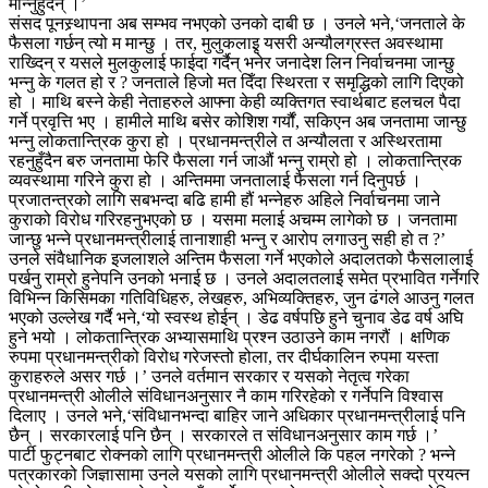
मान्नुहुँदैन् ।’
संसद पूनस्र्थापना अब सम्भव नभएको उनको दाबी छ । उनले भने,‘जनताले के
फैसला गर्छन् त्यो म मान्छु । तर, मुलुकलाइृ यसरी अन्यौलग्रस्त अवस्थामा
राख्दिन् र यसले मुलकुलाई फाईदा गर्दैन् भनेर जनादेश लिन निर्वाचनमा जान्छु
भन्नु के गलत हो र ? जनताले हिजो मत दिँदा स्थिरता र समृद्धिको लागि दिएको
हो । माथि बस्ने केही नेताहरुले आफ्ना केही व्यक्तिगत स्वार्थबाट हलचल पैदा
गर्ने प्रवृत्ति भए । हामीले माथि बसेर कोशिश गर्यौं, सकिएन अब जनतामा जान्छु
भन्नु लोकतान्त्रिक कुरा हो । प्रधानमन्त्रीले त अन्यौलता र अस्थिरतामा
रहनुहुँदैन बरु जनतामा फेरि फैसला गर्न जाऔं भन्नु राम्रो हो । लोकतान्त्रिक
व्यवस्थामा गरिने कुरा हो । अन्तिममा जनतालाई फैसला गर्न दिनुपर्छ ।
प्रजातन्त्रको लागि सबभन्दा बढि हामी हौं भन्नेहरु अहिले निर्वाचनमा जाने
कुराको विरोध गरिरहनुभएको छ । यसमा मलाई अचम्म लागेको छ । जनतामा
जान्छु भन्ने प्रधानमन्त्रीलाई तानाशाही भन्नु र आरोप लगाउनु सही हो त ?’
उनले संवैधानिक इजलाशले अन्तिम फैसला गर्ने भएकोले अदालतको फैसलालाई
पर्खनु राम्रो हुनेपनि उनको भनाई छ । उनले अदालतलाई समेत प्रभावित गर्नेगरि
विभिन्न किसिमका गतिविधिहरु, लेखहरु, अभिव्यक्तिहरु, जुन ढंगले आउनु गलत
भएको उल्लेख गर्दै भने,‘यो स्वस्थ होईन् । डेढ वर्षपछि हुने चुनाव डेढ वर्ष अघि
हुने भयो । लोकतान्त्रिक अभ्यासमाथि प्रश्न उठाउने काम नगरौं । क्षणिक
रुपमा प्रधानमन्त्रीको विरोध गरेजस्तो होला, तर दीर्घकालिन रुपमा यस्ता
कुराहरुले असर गर्छ ।’ उनले वर्तमान सरकार र यसको नेतृत्व गरेका
प्रधानमन्त्री ओलीले संविधानअनुसार नै काम गरिरहेको र गर्नेपनि विश्वास
दिलाए । उनले भने,‘संविधानभन्दा बाहिर जाने अधिकार प्रधानमन्त्रीलाई पनि
छैन् । सरकारलाई पनि छैन् । सरकारले त संविधानअनुसार काम गर्छ ।’
पार्टी फुट्नबाट रोक्नको लागि प्रधानमन्त्री ओलीले कि पहल नगरेको ? भन्ने
पत्रकारको जिज्ञासामा उनले यसको लागि प्रधानमन्त्री ओलीले सक्दो प्रयत्न