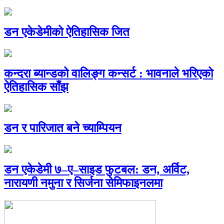
डन एकेडेमीको ऐतिहासिक जित
कन्दरा ब्यान्डको वालिङ्ग कन्सर्ट : भावनाले भरिएको
ऐतिहासिक साँझ
डन र पारिजात बने च्याम्पियन
डन एकेडेमी ७–ए–साइड फुटबल: डन, अर्विट,
नारायणी नमुना र सिर्जना सेमिफाइनलमा