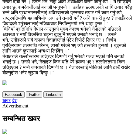
गरेको दाबी गरे । उनले भने,‘उहाँ अर्को अध्यक्षको घरमा जानुभयो । म छोड्दिन
तयार छु, वामदेवजीलाई बनाऔं भन्नुभयो । उहाँहरु छलफलको लागि तयार गर्दैछु
भन्ने अनि प्रधानमन्त्रीलाई अविश्वासको प्रस्ताव तयार गर्ने काम गर्नुभयो,
राष्ट्रपतिमाथि महाअभियोग लगाउने तयारी गर्ने ? अनि कसरी हुन्छ ? तपाईँहरुले
विवादको श्रृंखलालाई नजिकबाट नियाँल्नुभयो भने थाहा हुन्छ ।’
चिनियाँ प्रतिनिधि नेपाल आउनुको मुख्य कारण भनेको नेपालको पछिल्लो
अवस्था र नयाँ विकसित घट्ना बुझ्नु नै भएको उनको भनाई छ । उनले
भने,‘उनीहरुले सबै दलका नेताहरुलाई भेटेर रिपोर्ट लिएर गए । निर्णय
प्रक्रियामा तलमाथि गरेनन्, त्यसो गरेको भए त्यो हस्तक्षेप हुन्थ्यो । बुझ्नको
लागि आउने कुरालाई अन्यथा लिईँदैन् ।’
नेताहरुले तल्लोस्तरमा उत्रिएर टिप्पणी गर्नु भनेको गलत भएको पनि उनको
भनाई छ । उनले भने,‘नेताहरु किन यति धेरै हल्का भए ? तल्लोस्तरमा किन
उत्रिएका ? भन्ने जनताको टिप्पणी छ । नेताहरुलाई भोलिको लागि ठाउँ राखेर
बोल्नुहोस भनेर सुझाव दिन्छु ।’
Facebook
Twitter
LinkedIn
खबर
देश
Advertisment
सम्बन्धित खवर