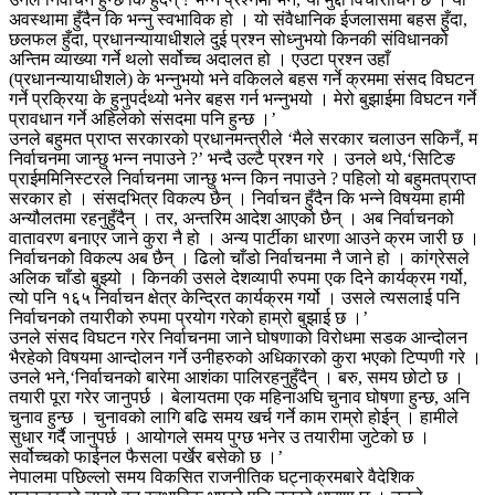
अवस्थामा हुँदैन कि भन्नु स्वभाविक हो । यो संवैधानिक ईजलासमा बहस हुँदा,
छलफल हुँदा, प्रधानन्यायाधीशले दुई प्रश्न सोध्नुभयो किनकी संविधानको
अन्तिम व्याख्या गर्ने थलो सर्वोच्च अदालत हो । एउटा प्रश्न उहाँ
(प्रधानन्यायाधीशले) के भन्नुभयो भने वकिलले बहस गर्ने क्रममा संसद विघटन
गर्ने प्रक्रिया के हुनुपर्दथ्यो भनेर बहस गर्न भन्नुभयो । मेरो बुझाईमा विघटन गर्ने
प्रावधान गर्ने अहिलेको संसदमा पनि हुन्छ ।’
उनले बहुमत प्राप्त सरकारको प्रधानमन्त्रीले ‘मैले सरकार चलाउन सकिनँ, म
निर्वाचनमा जान्छु भन्न नपाउने ?’ भन्दै उल्टै प्रश्न गरे । उनले थपे,‘सिटिङ
प्राईममिनिस्टरले निर्वाचनमा जान्छु भन्न किन नपाउने ? पहिलो यो बहुमतप्राप्त
सरकार हो । संसदभित्र विकल्प छैन् । निर्वाचन हुँदैन कि भन्ने विषयमा हामी
अन्यौलतमा रहनुहुँदैन् । तर, अन्तरिम आदेश आएको छैन् । अब निर्वाचनको
वातावरण बनाएर जाने कुरा नै हो । अन्य पार्टीका धारणा आउने क्रम जारी छ ।
निर्वाचनको विकल्प अब छैन् । ढिलो चाँडो निर्वाचनमा नै जाने हो । कांग्रेसले
अलिक चाँडो बुझ्यो । किनकी उसले देशव्यापी रुपमा एक दिने कार्यक्रम गर्यो,
त्यो पनि १६५ निर्वाचन क्षेत्र केन्द्रित कार्यक्रम गर्यो । उसले त्यसलाई पनि
निर्वाचनको तयारीको रुपमा प्रयोग गरेको हाम्रो बुझाई छ ।’
उनले संसद विघटन गरेर निर्वाचनमा जाने घोषणाको विरोधमा सडक आन्दोलन
भैरहेको विषयमा आन्दोलन गर्ने उनीहरुको अधिकारको कुरा भएको टिप्पणी गरे ।
उनले भने,‘निर्वाचनको बारेमा आशंका पालिरहनुहुँदैन् । बरु, समय छोटो छ ।
तयारी पूरा गरेर जानुपर्छ । बेलायतमा एक महिनाअघि चुनाव घोषणा हुन्छ, अनि
चुनाव हुन्छ । चुनावको लागि बढि समय खर्च गर्ने काम राम्रो होईन् । हामीले
सुधार गर्दै जानुपर्छ । आयोगले समय पुग्छ भनेर उ तयारीमा जुटेको छ ।
सर्वोच्चको फाईनल फैसला पर्खेर बसेको छ ।’
नेपालमा पछिल्लो समय विकसित राजनीतिक घट्नाक्रमबारे वैदेशिक