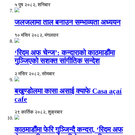
५ पुष २०८२, शनिबार
जलजलामा ताल बनाउन सम्भाव्यता अध्ययन
१० मंसिर २०८२, मंगलवार
‘रिदम अफ चेन्ज’: कन्दाराको काठमाडौंमा
गुञ्जिएको सशक्त सांगीतिक सन्देश
२ मंसिर २०८२, सोमबार
बखुण्डोलमा कासा असाई क्याफे Casa açaí
cafe
२९ कार्तिक २०८२, शुक्रबार
काठमाडौंमा फेरि गुञ्जिन्दै कन्दरा, ‘रिदम अफ