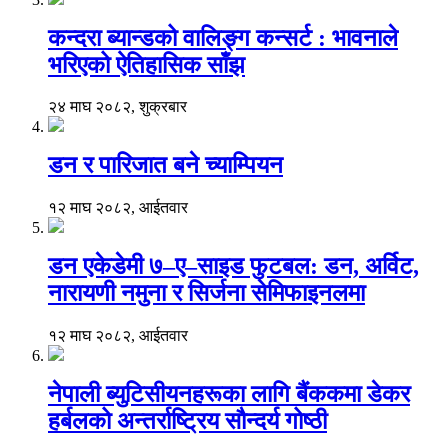
कन्दरा ब्यान्डको वालिङ्ग कन्सर्ट : भावनाले
भरिएको ऐतिहासिक साँझ
२४ माघ २०८२, शुक्रबार
डन र पारिजात बने च्याम्पियन
१२ माघ २०८२, आईतवार
डन एकेडेमी ७–ए–साइड फुटबल: डन, अर्विट,
नारायणी नमुना र सिर्जना सेमिफाइनलमा
१२ माघ २०८२, आईतवार
नेपाली ब्युटिसीयनहरूका लागि बैंककमा डेकर
हर्बलको अन्तर्राष्ट्रिय सौन्दर्य गोष्ठी