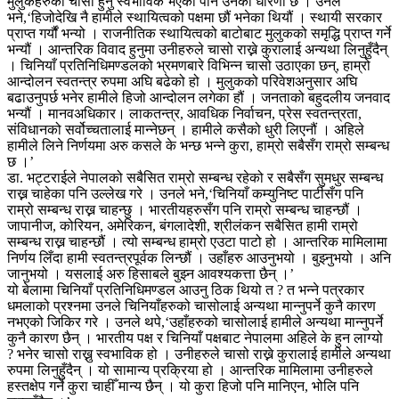
मुलुकहरुको चासो हुनु स्वभाविक भएको पनि उनको धारणा छ । उनले
भने,‘हिजोदेखि नै हामीले स्थायित्वको पक्षमा छौं भनेका थियौं । स्थायी सरकार
प्राप्त गर्यौं भन्यो । राजनीतिक स्थायित्वको बाटोबाट मुलुकको समृद्धि प्राप्त गर्ने
भन्यौं । आन्तरिक विवाद हुनुमा उनीहरुले चासो राख्ने कुरालाई अन्यथा लिनुहुँदैन्
। चिनियाँ प्रतिनिधिमण्डलको भ्रमणबारे विभिन्न चासो उठाएका छन्, हाम्रो
आन्दोलन स्वतन्त्र रुपमा अघि बढेको हो । मुलुकको परिवेशअनुसार अघि
बढाउनुपर्छ भनेर हामीले हिजो आन्दोलन लगेका हौं । जनताको बहुदलीय जनवाद
भन्यौं । मानवअधिकार। लाकतन्त्र, आवधिक निर्वाचन, प्रेस स्वतन्त्रता,
संविधानको सर्वोच्चतालाई मान्नेछन् । हामीले कसैको धुरी लिएनौं । अहिले
हामीले लिने निर्णयमा अरु कसले के भन्छ भन्ने कुरा, हाम्रो सबैसँग राम्रो सम्बन्ध
छ ।’
डा. भट्टराईले नेपालको सबैसित राम्रो सम्बन्ध रहेको र सबैसँग सुमधुर सम्बन्ध
राख्न चाहेका पनि उल्लेख गरे । उनले भने,‘चिनियाँ कम्युनिष्ट पार्टीसँग पनि
राम्रो सम्बन्ध राख्न चाहन्छु । भारतीयहरुसँग पनि राम्रो सम्बन्ध चाहन्छौं ।
जापानीज, कोरियन, अमेरिकन, बंगलादेशी, श्रीलंकन सबैसित हामी राम्रो
सम्बन्ध राख्न चाहन्छौं । त्यो सम्बन्ध हाम्रो एउटा पाटो हो । आन्तरिक मामिलामा
निर्णय लिँदा हामी स्वतन्त्रपूर्वक लिन्छौं । उहाँहरु आउनुभयो । बुझ्नुभयो । अनि
जानुभयो । यसलाई अरु हिसाबले बुझ्न आवश्यकत्ता छैन् ।’
यो बेलामा चिनियाँ प्रतिनिधिमण्डल आउनु ठिक थियो त ? त भन्ने पत्रकार
धमलाको प्रश्नमा उनले चिनियाँहरुको चासोलाई अन्यथा मान्नुपर्ने कुनै कारण
नभएको जिकिर गरे । उनले थपे,‘उहाँहरुको चासोलाई हामीले अन्यथा मान्नुपर्ने
कुनै कारण छैन् । भारतीय पक्ष र चिनियाँ पक्षबाट नेपालमा अहिले के हुन लाग्यो
? भनेर चासो राख्नु स्वभाविक हो । उनीहरुले चासो राख्ने कुरालाई हामीले अन्यथा
रुपमा लिनुहुँदैन् । यो सामान्य प्रक्रिया हो । आन्तरिक मामिलामा उनीहरुले
हस्तक्षेप गर्ने कुरा चाहीँ मान्य छैन् । यो कुरा हिजो पनि मानिएन, भोलि पनि