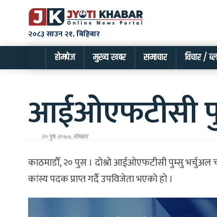
२०८३ साउन २१, बिहिबार
होमपेज
मुख्य खबर
समाचार
विचार / ब्
आईओएफटीसी पुम्
२० पुष २०७७, सोमबार
काठमाडौँ, २० पुस । दोश्रो आईओएफटीसी पुम्सु भर्चुअल 
कांस्य पदक प्राप्त गर्दै उपविजेता भएको हो ।