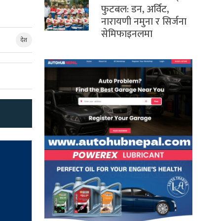
फुटबल: डन, अर्विट,
नारायणी नमुना र सिर्जना
सेमिफाइनलमा
देश