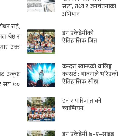
सत्य, तथ्य र जनचेतनाको
अभियान
रोधन राई,
डन एकेडेमीको
श्रेष्ठ र
ऐतिहासिक जित
सार उक्त
कन्दरा ब्यान्डको वालिङ्ग
 उत्कृष्ट
कन्सर्ट : भावनाले भरिएको
ऐतिहासिक साँझ
दुई सय ७०
डन र पारिजात बने
च्याम्पियन
डन एकेडेमी ७–ए–साइड