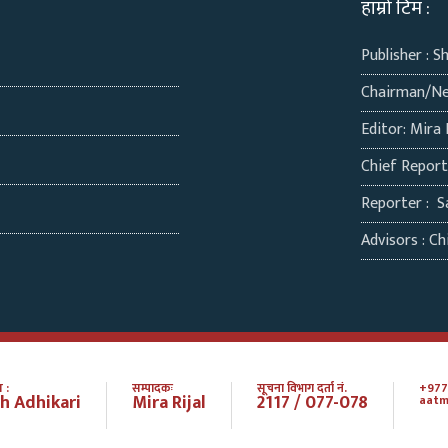
हाम्रो टिम :
Publisher : S
Chairman/Ne
Editor: Mira 
Chief Repor
Reporter : S
Advisors : Chi
 :
सम्पादकः
सूचना विभाग दर्ता नं.
+977
h Adhikari
Mira Rijal
2117 / 077-078
aatm