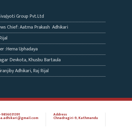
hivaJyoti Group Pvt.Ltd
ws Chief: Aatma Prakash Adhikari
Rijal
ter :Hema Uphadaya
agar Devkota, Khusbu Bartaula
ranjiby Adhikari, Raj Rijal
-9856031391
Address
a.adhikari@gmail.com
Chnadragiri-9, Kathmandu