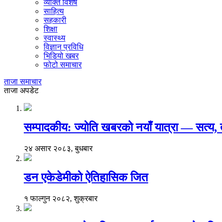
व्यक्ति विशेष
साहित्य
सहकारी
शिक्षा
स्वास्थ्य
विज्ञान प्रविधि
भिडियो खबर
फोटो समाचार
ताजा समाचार
ताजा अपडेट
सम्पादकीय: ज्योति खबरको नयाँ यात्रा — सत्य
२४ असार २०८३, बुधबार
डन एकेडेमीको ऐतिहासिक जित
१ फाल्गुन २०८२, शुक्रबार