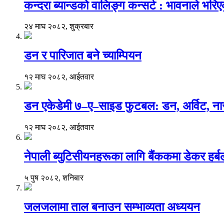
कन्दरा ब्यान्डको वालिङ्ग कन्सर्ट : भावनाले भर
२४ माघ २०८२, शुक्रबार
डन र पारिजात बने च्याम्पियन
१२ माघ २०८२, आईतवार
डन एकेडेमी ७–ए–साइड फुटबल: डन, अर्विट, नार
१२ माघ २०८२, आईतवार
नेपाली ब्युटिसीयनहरूका लागि बैंककमा डेकर हर्बलको 
५ पुष २०८२, शनिबार
जलजलामा ताल बनाउन सम्भाव्यता अध्ययन