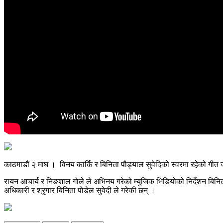
काठमाडौं २ माघ । विनय कार्कि र बिनिता पौड्याल सुवेदिको स्वरमा रहेको गीत
रायन आचार्य र निङशाल गोले ले अभिनय गरेको म्युजिक भिडियोको निर्देशन बिनि
अधिकारी र श्रृगार बिनिता पोडेल सुवेदी ले गरेकी छन् ।