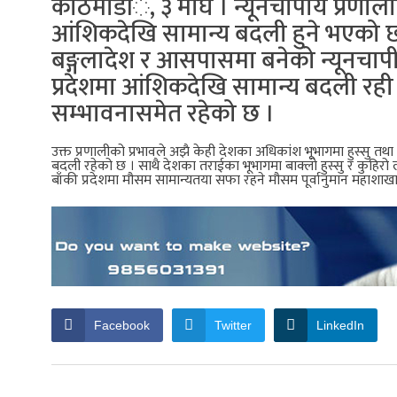
काठमाडाँै, ३ माघ । न्यूनचापीय प्रणा
आंशिकदेखि सामान्य बदली हुने भएको 
बङ्गलादेश र आसपासमा बनेको न्यूनचापीय क
प्रदेशमा आंशिकदेखि सामान्य बदली रही प्
सम्भावनासमेत रहेको छ ।
उक्त प्रणालीको प्रभावले अझै केही देशका अधिकांश भूभागमा हुस्सु तथा
बदली रहेको छ । साथै देशका तराईका भूभागमा बाक्लो हुस्सु र कुहिरो ल
बाँकी प्रदेशमा मौसम सामान्यतया सफा रहने मौसम पूर्वानुमान महाशा
Facebook
Twitter
LinkedIn