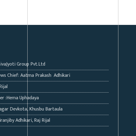
hivaJyoti Group Pvt.Ltd
ws Chief: Aatma Prakash Adhikari
Rijal
ter :Hema Uphadaya
agar Devkota, Khusbu Bartaula
ranjiby Adhikari, Raj Rijal