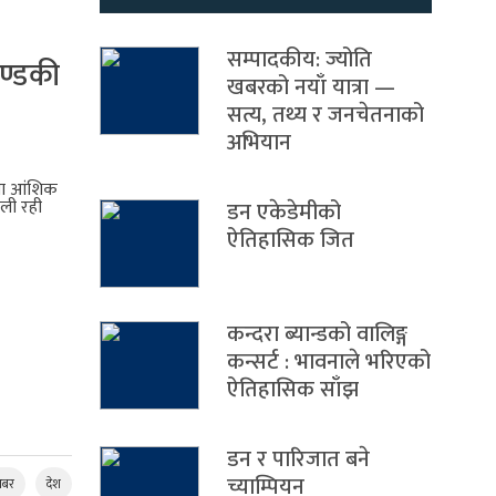
सम्पादकीय: ज्योति
गण्डकी
खबरको नयाँ यात्रा —
सत्य, तथ्य र जनचेतनाको
अभियान
तथा आंशिक
दली रही
डन एकेडेमीको
ऐतिहासिक जित
कन्दरा ब्यान्डको वालिङ्ग
कन्सर्ट : भावनाले भरिएको
ऐतिहासिक साँझ
डन र पारिजात बने
च्याम्पियन
बर
देश