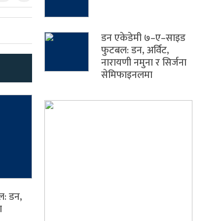
डन एकेडेमी ७–ए–साइड
फुटबल: डन, अर्विट,
नारायणी नमुना र सिर्जना
सेमिफाइनलमा
ल: डन,
ा