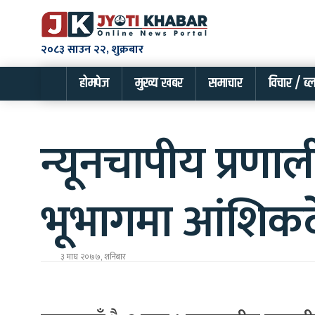
२०८३ साउन २२, शुक्रबार
होमपेज
मुख्य खबर
समाचार
विचार / ब्
न्यूनचापीय प्रण
भूभागमा आंशिकदे
३ माघ २०७७, शनिबार