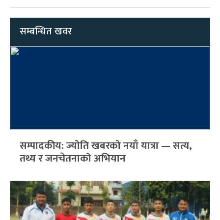
सम्बन्धित खवर
सम्पादकीय: ज्योति खबरको नयाँ यात्रा — सत्य,
तथ्य र जनचेतनाको अभियान