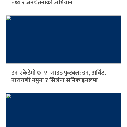
तथ्य र जनचेतनाको अभियान
डन एकेडेमी ७–ए–साइड फुटबल: डन, अर्विट,
नारायणी नमुना र सिर्जना सेमिफाइनलमा