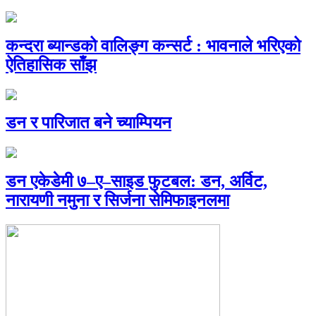
कन्दरा ब्यान्डको वालिङ्ग कन्सर्ट : भावनाले भरिएको
ऐतिहासिक साँझ
डन र पारिजात बने च्याम्पियन
डन एकेडेमी ७–ए–साइड फुटबल: डन, अर्विट,
नारायणी नमुना र सिर्जना सेमिफाइनलमा