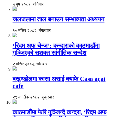
५ पुष २०८२, शनिबार
जलजलामा ताल बनाउन सम्भाव्यता अध्ययन
१० मंसिर २०८२, मंगलवार
‘रिदम अफ चेन्ज’: कन्दाराको काठमाडौंमा
गुञ्जिएको सशक्त सांगीतिक सन्देश
२ मंसिर २०८२, सोमबार
बखुण्डोलमा कासा असाई क्याफे Casa açaí
cafe
२९ कार्तिक २०८२, शुक्रबार
काठमाडौंमा फेरि गुञ्जिन्दै कन्दरा, ‘रिदम अफ