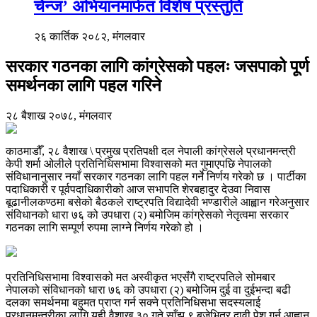
चेन्ज’ अभियानमार्फत विशेष प्रस्तुति
२६ कार्तिक २०८२, मंगलवार
सरकार गठनका लागि कांग्रेसको पहलः जसपाको पूर्ण
समर्थनका लागि पहल गरिने
२८ बैशाख २०७८, मंगलवार
काठमाडौँ, २८ वैशाख \ प्रमुख प्रतिपक्षी दल नेपाली कांग्रेसले प्रधानमन्त्री
केपी शर्मा ओलीले प्रतिनिधिसभामा विश्वासको मत गुमाएपछि नेपालको
संविधानानुसार नयाँ सरकार गठनका लागि पहल गर्ने निर्णय गरेको छ । पार्टीका
पदाधिकारी र पूर्वपदाधिकारीको आज सभापति शेरबहादुर देउवा निवास
बूढानीलकण्ठमा बसेको बैठकले राष्ट्रपति विद्यादेवी भण्डारीले आह्वान गरेअनुसार
संविधानको धारा ७६ को उपधारा (२) बमोजिम कांग्रेसको नेतृत्वमा सरकार
गठनका लागि सम्पूर्ण रुपमा लाग्ने निर्णय गरेको हो ।
प्रतिनिधिसभामा विश्वासको मत अस्वीकृत भएसँगै राष्ट्रपतिले सोमबार
नेपालको संविधानको धारा ७६ को उपधारा (२) बमोजिम दुई वा दुईभन्दा बढी
दलका समर्थनमा बहुमत प्राप्त गर्न सक्ने प्रतिनिधिसभा सदस्यलाई
प्रधानमन्त्रीका लागि यही वैशाख ३० गते साँझ ९ बजेभित्र दावी पेश गर्न आह्वान