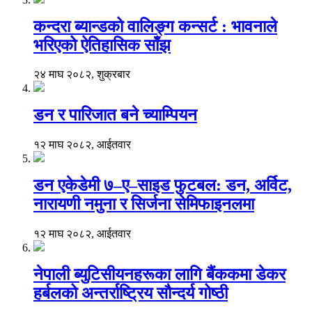
कन्दरा ब्यान्डको वालिङ्ग कन्सर्ट : भावनाले
भरिएको ऐतिहासिक साँझ
२४ माघ २०८२, शुक्रबार
डन र पारिजात बने च्याम्पियन
१२ माघ २०८२, आईतवार
डन एकेडेमी ७–ए–साइड फुटबल: डन, अर्विट,
नारायणी नमुना र सिर्जना सेमिफाइनलमा
१२ माघ २०८२, आईतवार
नेपाली ब्युटिसीयनहरूका लागि बैंककमा डेकर
हर्बलको अन्तर्राष्ट्रिय सौन्दर्य गोष्ठी