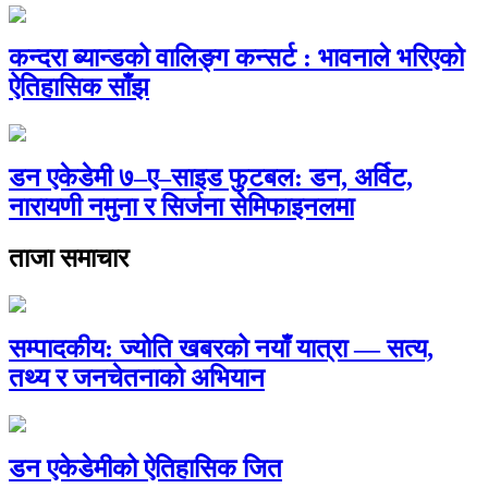
कन्दरा ब्यान्डको वालिङ्ग कन्सर्ट : भावनाले भरिएको
ऐतिहासिक साँझ
डन एकेडेमी ७–ए–साइड फुटबल: डन, अर्विट,
नारायणी नमुना र सिर्जना सेमिफाइनलमा
ताजा समाचार
सम्पादकीय: ज्योति खबरको नयाँ यात्रा — सत्य,
तथ्य र जनचेतनाको अभियान
डन एकेडेमीको ऐतिहासिक जित