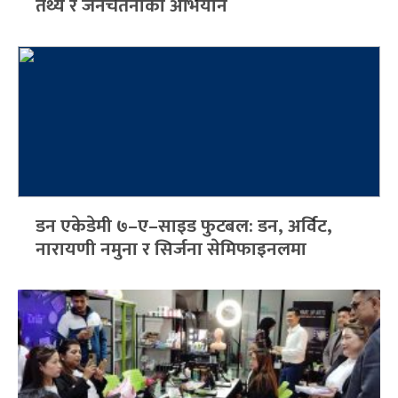
तथ्य र जनचेतनाको अभियान
डन एकेडेमी ७–ए–साइड फुटबल: डन, अर्विट,
नारायणी नमुना र सिर्जना सेमिफाइनलमा