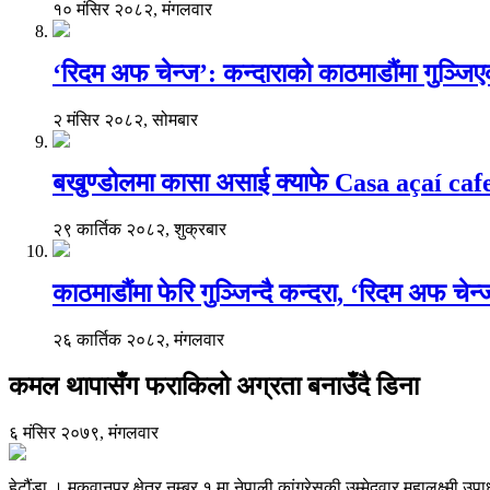
१० मंसिर २०८२, मंगलवार
‘रिदम अफ चेन्ज’: कन्दाराको काठमाडौंमा गुञ्जि
२ मंसिर २०८२, सोमबार
बखुण्डोलमा कासा असाई क्याफे Casa açaí caf
२९ कार्तिक २०८२, शुक्रबार
काठमाडौंमा फेरि गुञ्जिन्दै कन्दरा, ‘रिदम अफ चेन
२६ कार्तिक २०८२, मंगलवार
कमल थापासँग फराकिलो अग्रता बनाउँदै डिना
६ मंसिर २०७९, मंगलवार
हेटौंडा । मकवानपुर क्षेत्र नम्बर १ मा नेपाली कांग्रेसकी उम्मेदवार महालक्ष्म