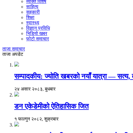
व्यक्ति विशेष
साहित्य
सहकारी
शिक्षा
स्वास्थ्य
विज्ञान प्रविधि
भिडियो खबर
फोटो समाचार
ताजा समाचार
ताजा अपडेट
सम्पादकीय: ज्योति खबरको नयाँ यात्रा — सत्य
२४ असार २०८३, बुधबार
डन एकेडेमीको ऐतिहासिक जित
१ फाल्गुन २०८२, शुक्रबार