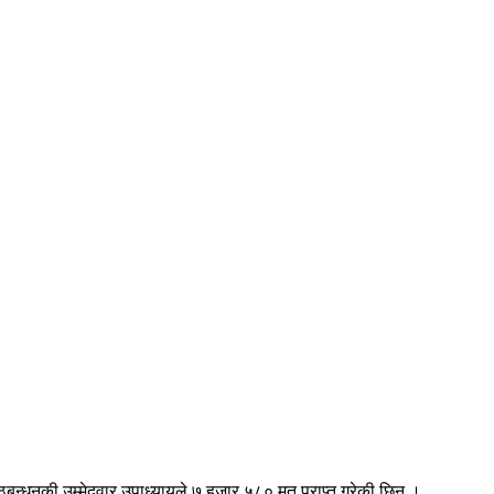
 गठबन्धनकी उम्मेदवार उपाध्यायले ७ हजार ५८० मत प्राप्त गरेकी छिन् ।