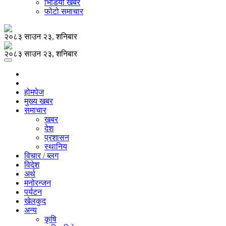
भिडियो खबर
फोटो समाचार
२०८३ साउन २३, शनिबार
२०८३ साउन २३, शनिबार
होमपेज
मुख्य खबर
समाचार
खबर
देश
प्रशासन
स्थानिय
विचार / ब्लग
विदेश
अर्थ
मनोरन्जन
पर्यटन
खेलकुद
अन्य
कृषि