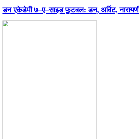
डन एकेडेमी ७–ए–साइड फुटबल: डन, अर्विट, नारायणी