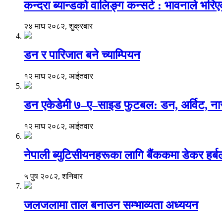
कन्दरा ब्यान्डको वालिङ्ग कन्सर्ट : भावनाले भर
२४ माघ २०८२, शुक्रबार
डन र पारिजात बने च्याम्पियन
१२ माघ २०८२, आईतवार
डन एकेडेमी ७–ए–साइड फुटबल: डन, अर्विट, नार
१२ माघ २०८२, आईतवार
नेपाली ब्युटिसीयनहरूका लागि बैंककमा डेकर हर्बलको 
५ पुष २०८२, शनिबार
जलजलामा ताल बनाउन सम्भाव्यता अध्ययन