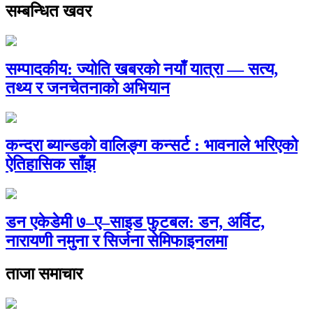
सम्बन्धित खवर
सम्पादकीय: ज्योति खबरको नयाँ यात्रा — सत्य,
तथ्य र जनचेतनाको अभियान
कन्दरा ब्यान्डको वालिङ्ग कन्सर्ट : भावनाले भरिएको
ऐतिहासिक साँझ
डन एकेडेमी ७–ए–साइड फुटबल: डन, अर्विट,
नारायणी नमुना र सिर्जना सेमिफाइनलमा
ताजा समाचार