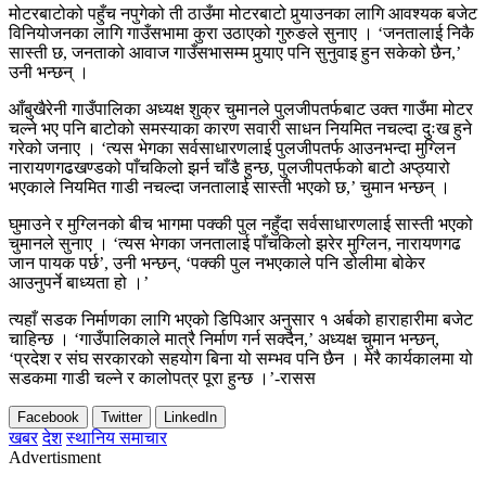
मोटरबाटोको पहुँच नपुगेको ती ठाउँमा मोटरबाटो पुर्‍याउनका लागि आवश्यक बजेट
विनियोजनका लागि गाउँसभामा कुरा उठाएको गुरुङले सुनाए । ‘जनतालाई निकै
सास्ती छ, जनताको आवाज गाउँसभासम्म पुर्‍याए पनि सुनुवाइ हुन सकेको छैन,’
उनी भन्छन् ।
आँबुखैरेनी गाउँपालिका अध्यक्ष शुक्र चुमानले पुलजीपतर्फबाट उक्त गाउँमा मोटर
चल्ने भए पनि बाटोको समस्याका कारण सवारी साधन नियमित नचल्दा दुःख हुने
गरेको जनाए । ‘त्यस भेगका सर्वसाधारणलाई पुलजीपतर्फ आउनभन्दा मुग्लिन
नारायणगढखण्डको पाँचकिलो झर्न चाँडै हुन्छ, पुलजीपतर्फको बाटो अप्ठ्यारो
भएकाले नियमित गाडी नचल्दा जनतालाई सास्ती भएको छ,’ चुमान भन्छन् ।
घुमाउने र मुग्लिनको बीच भागमा पक्की पुल नहुँदा सर्वसाधारणलाई सास्ती भएको
चुमानले सुनाए । ‘त्यस भेगका जनतालाई पाँचकिलो झरेर मुग्लिन, नारायणगढ
जान पायक पर्छ’, उनी भन्छन्, ‘पक्की पुल नभएकाले पनि डोलीमा बोकेर
आउनुपर्ने बाध्यता हो ।’
त्यहाँ सडक निर्माणका लागि भएको डिपिआर अनुसार १ अर्बको हाराहारीमा बजेट
चाहिन्छ । ‘गाउँपालिकाले मात्रै निर्माण गर्न सक्दैन,’ अध्यक्ष चुमान भन्छन्,
‘प्रदेश र संघ सरकारको सहयोग बिना यो सम्भव पनि छैन । मेरै कार्यकालमा यो
सडकमा गाडी चल्ने र कालोपत्र पूरा हुन्छ ।’-रासस
Facebook
Twitter
LinkedIn
खबर
देश
स्थानिय समाचार
Advertisment