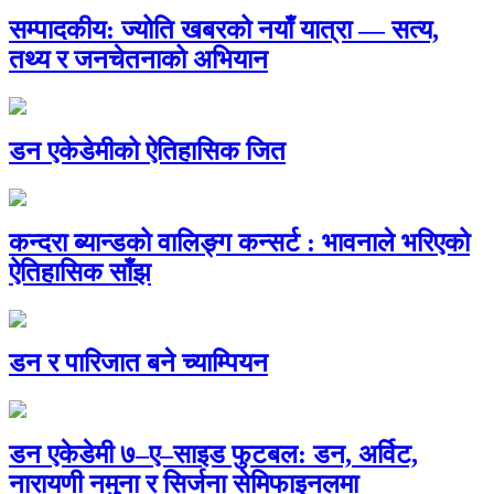
सम्पादकीय: ज्योति खबरको नयाँ यात्रा — सत्य,
तथ्य र जनचेतनाको अभियान
डन एकेडेमीको ऐतिहासिक जित
कन्दरा ब्यान्डको वालिङ्ग कन्सर्ट : भावनाले भरिएको
ऐतिहासिक साँझ
डन र पारिजात बने च्याम्पियन
डन एकेडेमी ७–ए–साइड फुटबल: डन, अर्विट,
नारायणी नमुना र सिर्जना सेमिफाइनलमा