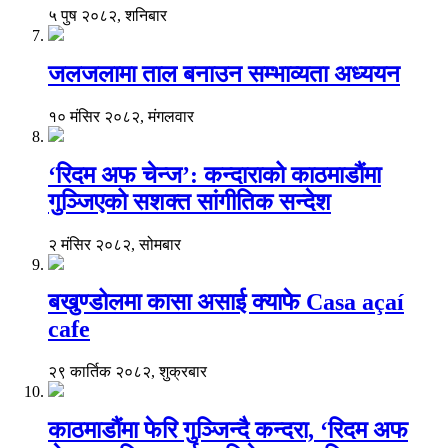
५ पुष २०८२, शनिबार
जलजलामा ताल बनाउन सम्भाव्यता अध्ययन
१० मंसिर २०८२, मंगलवार
‘रिदम अफ चेन्ज’: कन्दाराको काठमाडौंमा
गुञ्जिएको सशक्त सांगीतिक सन्देश
२ मंसिर २०८२, सोमबार
बखुण्डोलमा कासा असाई क्याफे Casa açaí
cafe
२९ कार्तिक २०८२, शुक्रबार
काठमाडौंमा फेरि गुञ्जिन्दै कन्दरा, ‘रिदम अफ