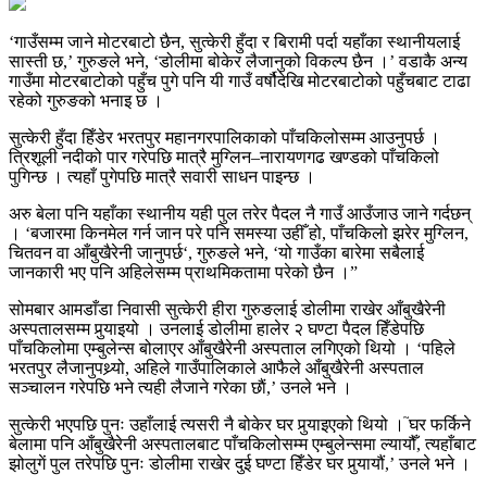
‘गाउँसम्म जाने मोटरबाटो छैन, सुत्केरी हुँदा र बिरामी पर्दा यहाँका स्थानीयलाई
सास्ती छ,’ गुरुङले भने, ‘डोलीमा बोकेर लैजानुको विकल्प छैन ।’ वडाकै अन्य
गाउँमा मोटरबाटोको पहुँच पुगे पनि यी गाउँ वर्षौदेखि मोटरबाटोको पहुँचबाट टाढा
रहेको गुरुङको भनाइ छ ।
सुत्केरी हुँदा हिँडेर भरतपुर महानगरपालिकाको पाँचकिलोसम्म आउनुपर्छ ।
त्रिशूली नदीको पार गरेपछि मात्रै मुग्लिन–नारायणगढ खण्डको पाँचकिलो
पुगिन्छ । त्यहाँ पुगेपछि मात्रै सवारी साधन पाइन्छ ।
अरु बेला पनि यहाँका स्थानीय यही पुल तरेर पैदल नै गाउँ आउँजाउ जाने गर्दछन्
। ‘बजारमा किनमेल गर्न जान परे पनि समस्या उहीँ हो, पाँचकिलो झरेर मुग्लिन,
चितवन वा आँबुखैरेनी जानुपर्छ‘, गुरुङले भने, ‘यो गाउँका बारेमा सबैलाई
जानकारी भए पनि अहिलेसम्म प्राथमिकतामा परेको छैन ।”
सोमबार आमडाँडा निवासी सुत्केरी हीरा गुरुङलाई डोलीमा राखेर आँबुखैरेनी
अस्पतालसम्म पुर्‍याइयो । उनलाई डोलीमा हालेर २ घण्टा पैदल हिँडेपछि
पाँचकिलोमा एम्बुलेन्स बोलाएर आँबुखैरेनी अस्पताल लगिएको थियो । ‘पहिले
भरतपुर लैजानुपथ्र्यो, अहिले गाउँपालिकाले आफैले आँबुखैरेनी अस्पताल
सञ्चालन गरेपछि भने त्यही लैजाने गरेका छाैं,’ उनले भने ।
सुत्केरी भएपछि पुनः उहाँलाई त्यसरी नै बोकेर घर पुर्‍याइएको थियो । ֮घर फर्किने
बेलामा पनि आँबुखैरेनी अस्पतालबाट पाँचकिलोसम्म एम्बुलेन्समा ल्यायौँ, त्यहाँबाट
झोलुगें पुल तरेपछि पुनः डोलीमा राखेर दुई घण्टा हिँडेर घर पुर्‍यायौं,’ उनले भने ।