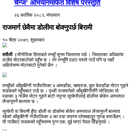
चेन्ज’ अभियानमार्फत विशेष प्रस्तुति
२६ कार्तिक २०८२, मंगलवार
राजमार्ग छेवैमा डोलीमा बोक्नुपर्छ बिरामी
१० चैत्र २०७९, शुक्रबार
दमौली ।
भौगोलिक हिसाबले तनहुँ सुगम जिल्लामा पर्छ । जिल्लाका अधिकांश
ठाउँमा मोटरबाटोको पहुँच छ । तर तनहुँमै एउटा यस्तो गाउँ पनि छ जहाँ
अहिलेसम्म मोटरबाटो पुगेको छैन ।
तनहुँको आँबुखैरेनी गाउँपालिका ४ आमडाँडा, खस्राङ, दुवा बेलडाँडा मोटर गुड्ने
सडकको पहुँचबाट टाढै छ । पृथ्वी राजमार्गको आँबुखैरेनीसँगै जोडिएका यो
वडाका ३ गाउँमा मोटर गुड्ने बाटो नपुग्दा सुत्केरीलाई डोलीमा बोकेर अस्पताल
लैजानुपर्ने बाध्यता छ ।
सुत्केरी वा बिरामी हुँदा डोली वा डोकोमा बोकेर अस्पताल लैजानुपर्ने बाध्यता
रहेको आँबुखैरेनी गाउँपालिका ४ का वडा सदस्य प्रेमबहादुर गुरुङ बताउँछन् ।
यी गाउँबाट सडकको पहुँचसम्म पुग्न एक, दुई घण्टा पैदल हिँड्नुपर्छ ।