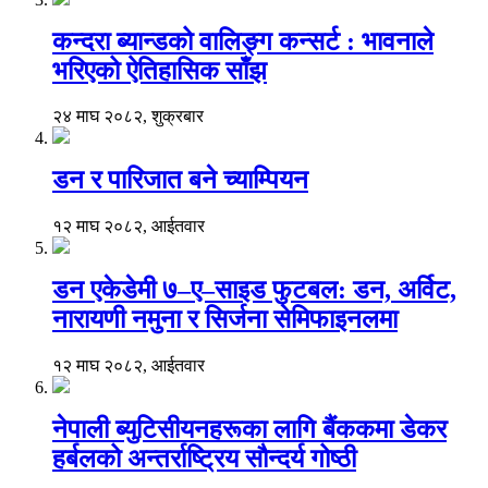
कन्दरा ब्यान्डको वालिङ्ग कन्सर्ट : भावनाले
भरिएको ऐतिहासिक साँझ
२४ माघ २०८२, शुक्रबार
डन र पारिजात बने च्याम्पियन
१२ माघ २०८२, आईतवार
डन एकेडेमी ७–ए–साइड फुटबल: डन, अर्विट,
नारायणी नमुना र सिर्जना सेमिफाइनलमा
१२ माघ २०८२, आईतवार
नेपाली ब्युटिसीयनहरूका लागि बैंककमा डेकर
हर्बलको अन्तर्राष्ट्रिय सौन्दर्य गोष्ठी