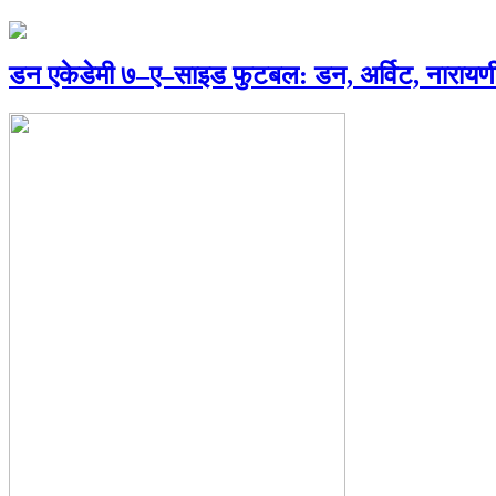
डन एकेडेमी ७–ए–साइड फुटबल: डन, अर्विट, नारायणी