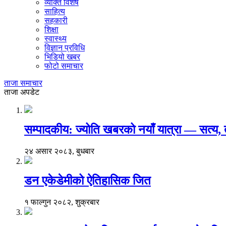
व्यक्ति विशेष
साहित्य
सहकारी
शिक्षा
स्वास्थ्य
विज्ञान प्रविधि
भिडियो खबर
फोटो समाचार
ताजा समाचार
ताजा अपडेट
सम्पादकीय: ज्योति खबरको नयाँ यात्रा — सत्य
२४ असार २०८३, बुधबार
डन एकेडेमीको ऐतिहासिक जित
१ फाल्गुन २०८२, शुक्रबार