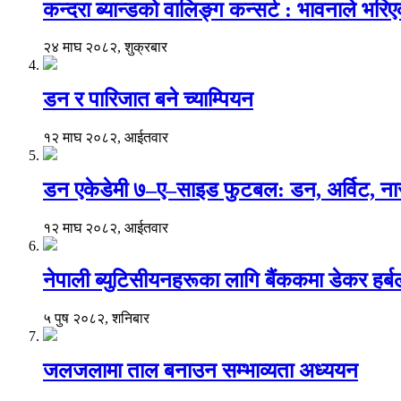
कन्दरा ब्यान्डको वालिङ्ग कन्सर्ट : भावनाले भर
२४ माघ २०८२, शुक्रबार
डन र पारिजात बने च्याम्पियन
१२ माघ २०८२, आईतवार
डन एकेडेमी ७–ए–साइड फुटबल: डन, अर्विट, नार
१२ माघ २०८२, आईतवार
नेपाली ब्युटिसीयनहरूका लागि बैंककमा डेकर हर्बलको 
५ पुष २०८२, शनिबार
जलजलामा ताल बनाउन सम्भाव्यता अध्ययन