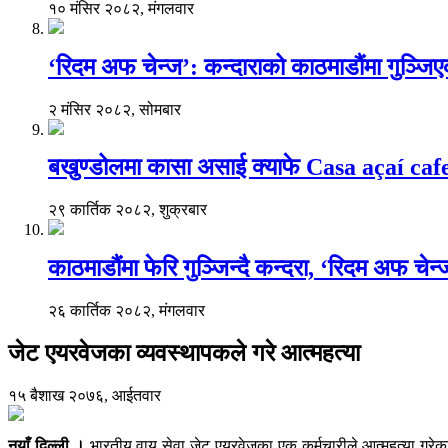
१० मंसिर २०८२, मंगलवार
‘रिदम अफ चेन्ज’: कन्दाराको काठमाडौंमा गुञ्जि
२ मंसिर २०८२, सोमबार
बखुण्डोलमा कासा असाई क्याफे Casa açaí caf
२९ कार्तिक २०८२, शुक्रबार
काठमाडौंमा फेरि गुञ्जिन्दै कन्दरा, ‘रिदम अफ चेन
२६ कार्तिक २०८२, मंगलवार
जेट एयरवेजका व्यवस्थापकले गरे आत्महत्या
१५ बैशाख २०७६, आईतवार
नयाँ दिल्ली ।
भारतीय वायु सेवा जेट एयरवेजका एक कर्मचारीले आत्महत्या गरेका