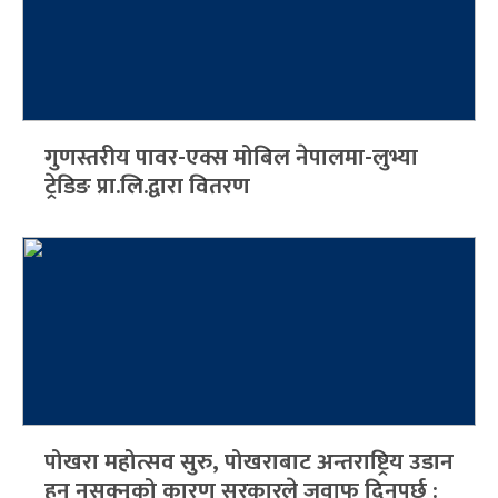
गुणस्तरीय पावर-एक्स मोबिल नेपालमा-लुभ्या
ट्रेडिङ प्रा.लि.द्वारा वितरण
पोखरा महोत्सव सुरु, पोखराबाट अन्तराष्ट्रिय उडान
हुन नसक्नुको कारण सरकारले जवाफ दिनपर्छ :