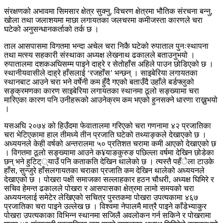
संरक्षणको अभावमा सिमसार क्षेत्र सुक्नु, विचरण क्षेत्रमा भौतिक संरचना बन्नु,
खोला तथा जलाशयमा माछा लगायतका जलचरमा कमीजस्ता कारणले चरा
घटेको अनुसन्धानकर्ताको तर्क छ ।
ताल आसपासमा विगतमा भन्दा अचेल चरा निकै घटेको रुपाताल पुनःस्थापना
तथा मत्स्य सहकारी संस्थाका अध्यक्ष लेखनाथ ढकालले बताउनुभयो ।
रुपातालमा दशकअघिसम्म पाइने दाह्रे र सेतोहाँस अहिले पाउन छोडिएको छ ।
स्थानीयवासीले दाह्रे हाँसलाई ‘रजहाँस’ भन्छन् । साइबेरिया लगायतका
स्थानबाट आउने चरा भने वर्षेनी कम हुँदै गएको बताउँदै उहाँले बर्डफ्लुको
सङ्क्रमणका कारण साइबेरिया लगायतका स्थानमा ठूलो सङ्ख्यामा चरा
मारिएका कारण पनि उनीहरूको आउनेक्रम कम भएको हुनसक्ने धारणा राख्नुभयो
।
यसअघि २०७४ को हिउँदमा फेवातालमा गरिएको चरा गणनामा ४२ प्रजातिका
चरा भेटिएकामा हाल तीमध्ये तीन प्रजाति घटेको तथ्याङ्कले देखाएको छ ।
अध्ययनले केही वर्षको अन्तरालमा ५० प्रतिशत चरामा कमी आएको देखाएको छ
। विगतमा ठूलो सङ्ख्यामा आउने क¥याङकुरुङ पछिल्ला वर्षमा देखिन छोडेका
छन् भने हुटिट््याउँ पनि कताकति देखिन थालेको छ । त्यस्तै पहँेला टाउके
हाँस, सुन्जुरे हाँसलगायतका चराका प्रजाति कम देखिन थालेको अध्ययनले
देखाएको छ । पोखरा पक्षी समाजका सल्लाहकार हठन चौधरी, अध्यक्ष घिमिरे र
सचिव हेमन्त ढकालले पोखरा र आसपासका क्षेत्रमा लामो समयको चरा
अध्ययनलाई समेटेर लेखिएको सचित्र पुस्तकमा पोखरा उपत्यकामा ४६७
प्रजातिका चरा पाइने उल्लेख छ । विश्वमा नेपालमै मात्रै पाइने काँडेभ्याकुर
पोखरा उपत्यकाका विभिन्न स्थानमा सजिलै अवलोकन गर्न सकिने र पोखरामा