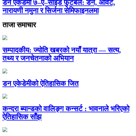
डन एकेडेमी ७–ए–साइड फुटबल: डन, अर्विट,
नारायणी नमुना र सिर्जना सेमिफाइनलमा
ताजा समाचार
सम्पादकीय: ज्योति खबरको नयाँ यात्रा — सत्य,
तथ्य र जनचेतनाको अभियान
डन एकेडेमीको ऐतिहासिक जित
कन्दरा ब्यान्डको वालिङ्ग कन्सर्ट : भावनाले भरिएको
ऐतिहासिक साँझ