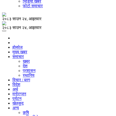
भिडियो खबर
फोटो समाचार
२०८३ साउन २४, आइतवार
२०८३ साउन २४, आइतवार
होमपेज
मुख्य खबर
समाचार
खबर
देश
प्रशासन
स्थानिय
विचार / ब्लग
विदेश
अर्थ
मनोरन्जन
पर्यटन
खेलकुद
अन्य
कृषि