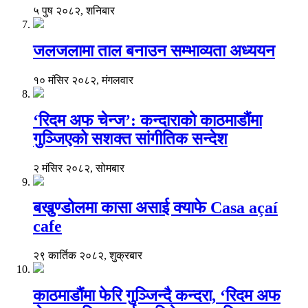
५ पुष २०८२, शनिबार
जलजलामा ताल बनाउन सम्भाव्यता अध्ययन
१० मंसिर २०८२, मंगलवार
‘रिदम अफ चेन्ज’: कन्दाराको काठमाडौंमा
गुञ्जिएको सशक्त सांगीतिक सन्देश
२ मंसिर २०८२, सोमबार
बखुण्डोलमा कासा असाई क्याफे Casa açaí
cafe
२९ कार्तिक २०८२, शुक्रबार
काठमाडौंमा फेरि गुञ्जिन्दै कन्दरा, ‘रिदम अफ