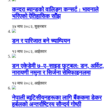
कन्दरा ब्यान्डको वालिङ्ग कन्सर्ट : भावनाले
भरिएको ऐतिहासिक साँझ
२४ माघ २०८२, शुक्रबार
डन र पारिजात बने च्याम्पियन
१२ माघ २०८२, आईतवार
डन एकेडेमी ७–ए–साइड फुटबल: डन, अर्विट,
नारायणी नमुना र सिर्जना सेमिफाइनलमा
१२ माघ २०८२, आईतवार
नेपाली ब्युटिसीयनहरूका लागि बैंककमा डेकर
हर्बलको अन्तर्राष्ट्रिय सौन्दर्य गोष्ठी