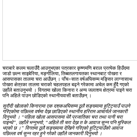
चराबारे कलम चलाउँदै आउनुभएका पत्रकार कृष्णमणि बराल प्रत्येक हिउँदमा
जाडो छल्न साइबेरिया, मङ्गोलिया, तिब्बतलगायतका स्थानबाट पोखरा र
आसपासका तालमा चरा आउँछन् । पाँच÷सात वर्षअघिसम्म मङ्सिर लाग्नासाथ
पोखरा क्षेत्रका तालमा चराको चहलपहल बढ्ने गरेकामा अचेल कम हुँदै गएको
उहाँले बताउनुभयो । विगतमा खोला किनारा र अन्य जलाशय क्षेत्रमा पाइने चरा
पनि अहिले पाउन छोडिएको स्थानीयवासी बताउँछन् ।
सुरौदी खोलाको किनारामा एक दशकअघिसम्म ठूलै सङ्ख्यामा हुटिट्याउँ पाउने
गरिएकोमा पछिल्ला वर्षमा देख्न छाडिएको स्थानीय हरिराम आचार्यले जानकारी
दिनुभयो । “पहिला खोला आसपासमा धेरै प्रजातिका चरा तथा पानी चरा
पाइन्थे”, उहाँले भन्नुभयो, “अहिले ती चरा देख्न त के आवाज सुन्न पनि मुस्किल
भएको छ ।” विगतमा ठूलै सङ्ख्यामा देखिने गरिएको हुटिट्याउँको आवाज
पछिल्ला वर्ष सुन्न रहर हुने गरेको उहाँले जानकारी दिनुभयो ।