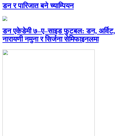
डन र पारिजात बने च्याम्पियन
डन एकेडेमी ७–ए–साइड फुटबल: डन, अर्विट,
नारायणी नमुना र सिर्जना सेमिफाइनलमा