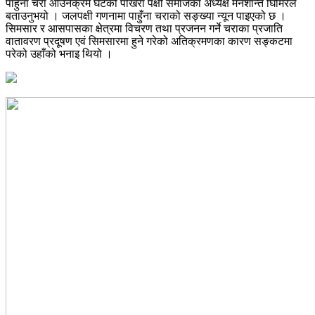
पाहुना चरा आउनेक्रम घटेको पोखरा पक्षी समाजका अध्यक्ष मनशान्त घिमिरेले
बताउनुभयो । जलपक्षी गणनामा पाहुँना चराको सङ्ख्या न्यून पाइएको छ ।
सिमसार र आसपासका क्षेत्रमा विचरण तथा प्रजनन गर्ने चराका प्रजाति
वातावरण प्रदूषण एवं सिमसारमा हुने गरेको अतिक्रमणका कारण सङ्कटमा
परेको उहाँको भनाइ थियो ।