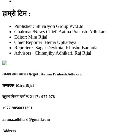
हाम्रो टिम :
Publisher : ShivaJyoti Group Pvt.Ltd
Chairman/News Chief: Aatma Prakash Adhikari
Editor: Mira Rijal
Chief Reporter :Hema Uphadaya
Reporter : Sagar Devkota, Khusbu Bartaula
Advisors : Chiranjiby Adhikari, Raj Rijal
अध्यक्ष तथा समचार प्रमुख :
Aatma Prakash Adhikari
सम्पादकः
Mira Rijal
सूचना विभाग दर्ता नं.
2117 / 077-078
+977-9856031391
aatma.adhikari@gmail.com
Address