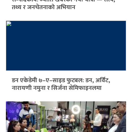
तथ्य र जनचेतनाको अभियान
डन एकेडेमी ७–ए–साइड फुटबल: डन, अर्विट,
नारायणी नमुना र सिर्जना सेमिफाइनलमा