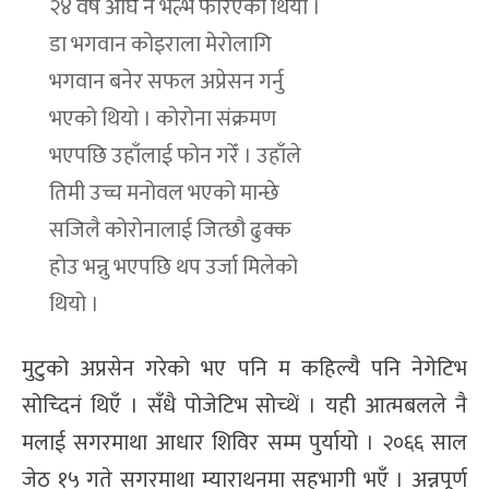
२४ वर्ष अघि नै भल्भ फेरिएको थियो ।
डा भगवान कोइराला मेरोलागि
भगवान बनेर सफल अप्रेसन गर्नु
भएको थियो । कोरोना संक्रमण
भएपछि उहाँलाई फोन गरेँ । उहाँले
तिमी उच्च मनोवल भएको मान्छे
सजिलै कोरोनालाई जित्छौ ढुक्क
होउ भन्नु भएपछि थप उर्जा मिलेको
थियो ।
मुटुको अप्रसेन गरेको भए पनि म कहिल्यै पनि नेगेटिभ
सोच्दिनं थिएँ । सँधै पोजेटिभ सोच्थें । यही आत्मबलले नै
मलाई सगरमाथा आधार शिविर सम्म पुर्यायो । २०६६ साल
जेठ १५ गते सगरमाथा म्याराथनमा सहभागी भएँ । अन्नपूर्ण