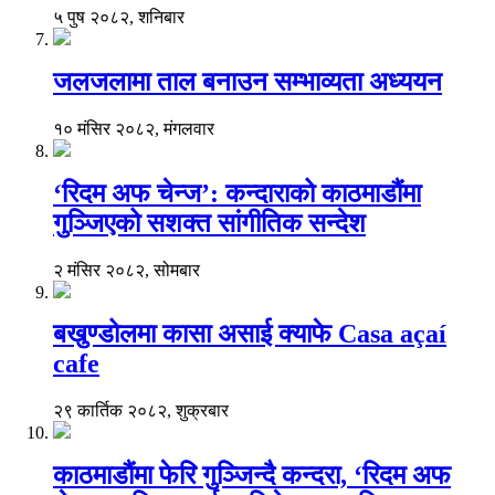
५ पुष २०८२, शनिबार
जलजलामा ताल बनाउन सम्भाव्यता अध्ययन
१० मंसिर २०८२, मंगलवार
‘रिदम अफ चेन्ज’: कन्दाराको काठमाडौंमा
गुञ्जिएको सशक्त सांगीतिक सन्देश
२ मंसिर २०८२, सोमबार
बखुण्डोलमा कासा असाई क्याफे Casa açaí
cafe
२९ कार्तिक २०८२, शुक्रबार
काठमाडौंमा फेरि गुञ्जिन्दै कन्दरा, ‘रिदम अफ