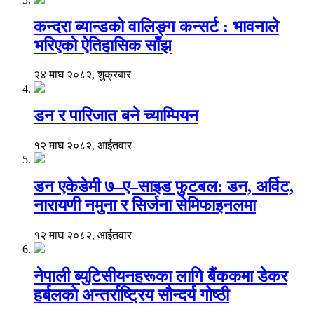
कन्दरा ब्यान्डको वालिङ्ग कन्सर्ट : भावनाले
भरिएको ऐतिहासिक साँझ
२४ माघ २०८२, शुक्रबार
डन र पारिजात बने च्याम्पियन
१२ माघ २०८२, आईतवार
डन एकेडेमी ७–ए–साइड फुटबल: डन, अर्विट,
नारायणी नमुना र सिर्जना सेमिफाइनलमा
१२ माघ २०८२, आईतवार
नेपाली ब्युटिसीयनहरूका लागि बैंककमा डेकर
हर्बलको अन्तर्राष्ट्रिय सौन्दर्य गोष्ठी