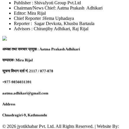
Publisher : ShivaJyoti Group Pvt.Ltd
Chairman/News Chief: Aatma Prakash Adhikari
Editor: Mira Rijal
Chief Reporter :Hema Uphadaya
Reporter : Sagar Devkota, Khusbu Bartaula
Advisors : Chiranjiby Adhikari, Raj Rijal
अध्यक्ष तथा समचार प्रमुख :
Aatma Prakash Adhikari
सम्पादकः
Mira Rijal
सूचना विभाग दर्ता नं.
2117 / 077-078
+977-9856031391
aatma.adhikari@gmail.com
Address
Chnadragiri-9, Kathmandu
© 2026 jyotikhabar Pvt. Ltd. All Rights Reserved. | Website By: