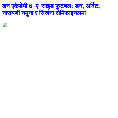
डन एकेडेमी ७–ए–साइड फुटबल: डन, अर्विट,
नारायणी नमुना र सिर्जना सेमिफाइनलमा