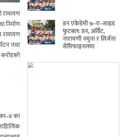
को रामायण
डन एकेडेमी ७–ए–साइड
ा निर्माण
फुटबल: डन, अर्विट,
मा रामायण
नारायणी नमुना र सिर्जना
र्यटन तथा
सेमिफाइनलमा
न करोडको
िका–४ का
साहित्यिक