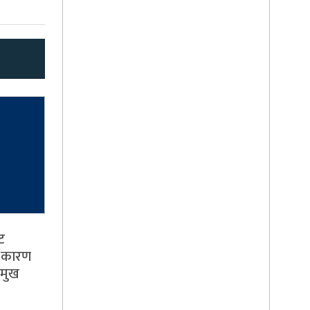
ट
को कारण
ामुख