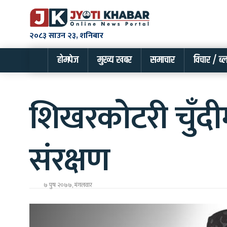
२०८३ साउन २३, शनिबार
होमपेज
मुख्य खबर
समाचार
विचार / ब्
शिखरकोटरी चुँद
संरक्षण
७ पुष २०७७, मंगलवार