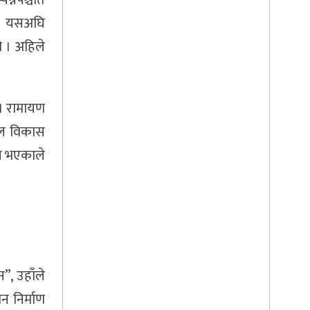
्नपश्चात
 । यसअघि
ो । अहिले
 । रामायण
थल विकास
ीन भएकाले
”, उहाँले
 निर्माण