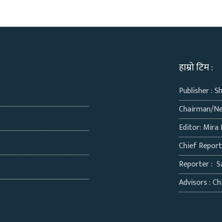
हाम्रो टिम :
Publisher : S
Chairman/Ne
Editor: Mira 
Chief Repor
Reporter : S
Advisors : Chi