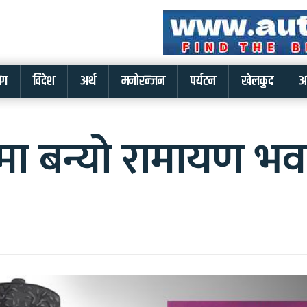
लग
विदेश
अर्थ
मनोरन्जन
पर्यटन
खेलकुद
अ
ीमा बन्यो रामायण