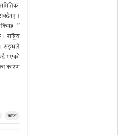
 समितिका
क्दैनन् ।
सकिन्छ ।”
राष्ट्रिय
 । सङ्घले
न्दै गएको
रेका कारण
साहित्य