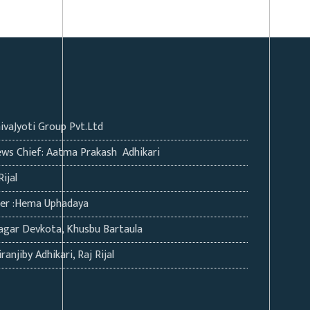
hivaJyoti Group Pvt.Ltd
ws Chief: Aatma Prakash Adhikari
Rijal
ter :Hema Uphadaya
agar Devkota, Khusbu Bartaula
ranjiby Adhikari, Raj Rijal