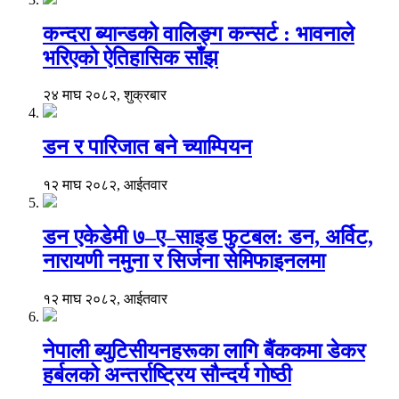
कन्दरा ब्यान्डको वालिङ्ग कन्सर्ट : भावनाले
भरिएको ऐतिहासिक साँझ
२४ माघ २०८२, शुक्रबार
डन र पारिजात बने च्याम्पियन
१२ माघ २०८२, आईतवार
डन एकेडेमी ७–ए–साइड फुटबल: डन, अर्विट,
नारायणी नमुना र सिर्जना सेमिफाइनलमा
१२ माघ २०८२, आईतवार
नेपाली ब्युटिसीयनहरूका लागि बैंककमा डेकर
हर्बलको अन्तर्राष्ट्रिय सौन्दर्य गोष्ठी