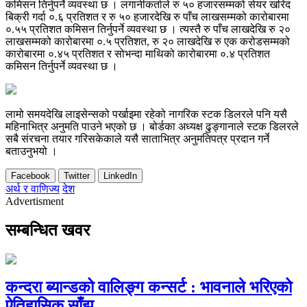
कमिसन तिर्नुपर्ने व्यवस्था छ । लगानीकर्ताले रु ५० हजारसम्मको सेयर खरिद
बिक्री गर्दा ०.६ प्रतिशत र रु ५० हजारदेखि रु पाँच लाखसम्मको कारोबारमा
०.५५ प्रतिशत कमिसन तिर्नुपर्ने व्यवस्था छ । त्यस्तै रु पाँच लाखदेखि रु २०
लाखसम्मको कारोबारमा ०.५ प्रतिशत, रु २० लाखदेखि रु एक करोडसम्मको
कारोबारमा ०.४५ प्रतिशत र सोभन्दा माथिको कारोबारमा ०.४ प्रतिशत
कमिसन तिर्नुपर्ने व्यवस्था छ ।
लामो समयदेखि लाइसेन्सको पर्खाइमा रहेको नागरिक स्टक डिलरले पनि यसै
महिनाभित्र अनुमति पाउने भएको छ । बोर्डका अध्यक्ष ढुङ्गानाले स्टक डिलरले
सबै संरचना तयार गरिसकेकाले यसै साताभित्र अनुमतिपत्र प्रदान गर्ने
बताउनुभयो ।
Facebook
Twitter
LinkedIn
अर्थ र वाणिज्य
देश
Advertisment
सम्बन्धित खवर
कन्दरा ब्यान्डको वालिङ्ग कन्सर्ट : भावनाले भरिएको
ऐतिहासिक साँझ