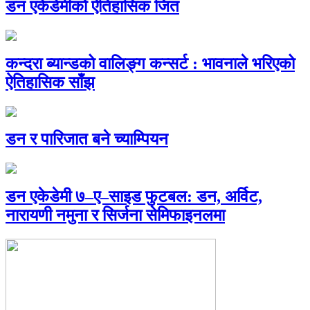
डन एकेडेमीको ऐतिहासिक जित
कन्दरा ब्यान्डको वालिङ्ग कन्सर्ट : भावनाले भरिएको
ऐतिहासिक साँझ
डन र पारिजात बने च्याम्पियन
डन एकेडेमी ७–ए–साइड फुटबल: डन, अर्विट,
नारायणी नमुना र सिर्जना सेमिफाइनलमा