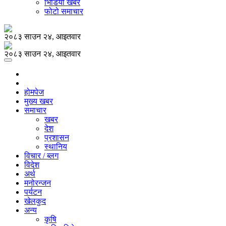
भिडियो खबर
फोटो समाचार
२०८३ साउन २४, आइतवार
२०८३ साउन २४, आइतवार
होमपेज
मुख्य खबर
समाचार
खबर
देश
प्रशासन
स्थानिय
विचार / ब्लग
विदेश
अर्थ
मनोरन्जन
पर्यटन
खेलकुद
अन्य
कृषि