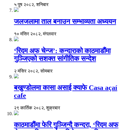
५ पुष २०८२, शनिबार
जलजलामा ताल बनाउन सम्भाव्यता अध्ययन
१० मंसिर २०८२, मंगलवार
‘रिदम अफ चेन्ज’: कन्दाराको काठमाडौंमा
गुञ्जिएको सशक्त सांगीतिक सन्देश
२ मंसिर २०८२, सोमबार
बखुण्डोलमा कासा असाई क्याफे Casa açaí
cafe
२९ कार्तिक २०८२, शुक्रबार
काठमाडौंमा फेरि गुञ्जिन्दै कन्दरा, ‘रिदम अफ