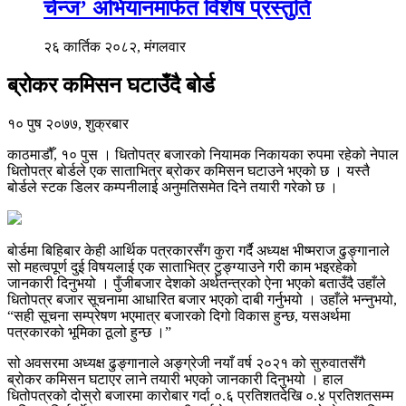
चेन्ज’ अभियानमार्फत विशेष प्रस्तुति
२६ कार्तिक २०८२, मंगलवार
ब्रोकर कमिसन घटाउँदै बोर्ड
१० पुष २०७७, शुक्रबार
काठमाडौँ, १० पुस । धितोपत्र बजारको नियामक निकायका रुपमा रहेको नेपाल
धितोपत्र बोर्डले एक साताभित्र ब्रोकर कमिसन घटाउने भएको छ । यस्तै
बोर्डले स्टक डिलर कम्पनीलाई अनुमतिसमेत दिने तयारी गरेको छ ।
बोर्डमा बिहिबार केही आर्थिक पत्रकारसँग कुरा गर्दै अध्यक्ष भीष्मराज ढुङ्गानाले
सो महत्वपूर्ण दुई विषयलाई एक साताभित्र टुङ्ग्याउने गरी काम भइरहेको
जानकारी दिनुभयो । पुँजीबजार देशको अर्थतन्त्रको ऐना भएको बताउँदै उहाँले
धितोपत्र बजार सूचनामा आधारित बजार भएको दाबी गर्नुभयो । उहाँले भन्नुभयो,
“सही सूचना सम्प्रेषण भएमात्र बजारको दिगो विकास हुन्छ, यसअर्थमा
पत्रकारको भूमिका ठूलो हुन्छ ।”
सो अवसरमा अध्यक्ष ढुङ्गानाले अङ्ग्रेजी नयाँ वर्ष २०२१ को सुरुवातसँगै
ब्रोकर कमिसन घटाएर लाने तयारी भएको जानकारी दिनुभयो । हाल
धितोपत्रको दोस्रो बजारमा कारोबार गर्दा ०.६ प्रतिशतदेखि ०.४ प्रतिशतसम्म