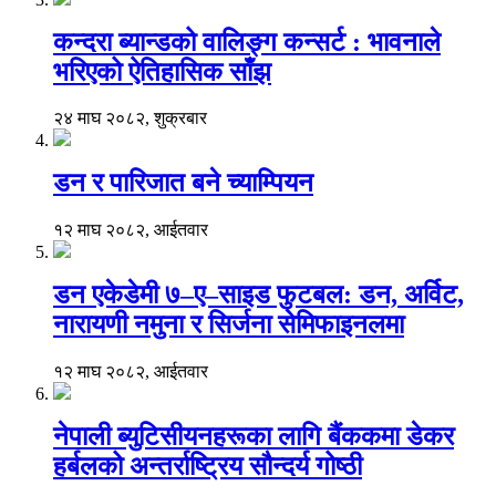
कन्दरा ब्यान्डको वालिङ्ग कन्सर्ट : भावनाले
भरिएको ऐतिहासिक साँझ
२४ माघ २०८२, शुक्रबार
डन र पारिजात बने च्याम्पियन
१२ माघ २०८२, आईतवार
डन एकेडेमी ७–ए–साइड फुटबल: डन, अर्विट,
नारायणी नमुना र सिर्जना सेमिफाइनलमा
१२ माघ २०८२, आईतवार
नेपाली ब्युटिसीयनहरूका लागि बैंककमा डेकर
हर्बलको अन्तर्राष्ट्रिय सौन्दर्य गोष्ठी