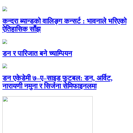
कन्दरा ब्यान्डको वालिङ्ग कन्सर्ट : भावनाले भरिएको
ऐतिहासिक साँझ
डन र पारिजात बने च्याम्पियन
डन एकेडेमी ७–ए–साइड फुटबल: डन, अर्विट,
नारायणी नमुना र सिर्जना सेमिफाइनलमा