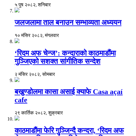
५ पुष २०८२, शनिबार
जलजलामा ताल बनाउन सम्भाव्यता अध्ययन
१० मंसिर २०८२, मंगलवार
‘रिदम अफ चेन्ज’: कन्दाराको काठमाडौंमा
गुञ्जिएको सशक्त सांगीतिक सन्देश
२ मंसिर २०८२, सोमबार
बखुण्डोलमा कासा असाई क्याफे Casa açaí
cafe
२९ कार्तिक २०८२, शुक्रबार
काठमाडौंमा फेरि गुञ्जिन्दै कन्दरा, ‘रिदम अफ