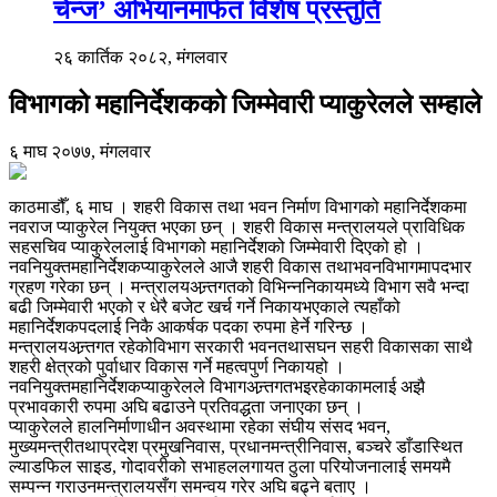
चेन्ज’ अभियानमार्फत विशेष प्रस्तुति
२६ कार्तिक २०८२, मंगलवार
विभागको महानिर्देशकको जिम्मेवारी प्याकुरेलले सम्हाले
६ माघ २०७७, मंगलवार
काठमाडौँ, ६ माघ । शहरी विकास तथा भवन निर्माण विभागको महानिर्देशकमा
नवराज प्याकुरेल नियुक्त भएका छन् । शहरी विकास मन्त्रालयले प्राविधिक
सहसचिव प्याकुरेललाई विभागको महानिर्देशको जिम्मेवारी दिएको हो ।
नवनियुक्तमहानिर्देशकप्याकुरेलले आजै शहरी विकास तथाभवनविभागमापदभार
ग्रहण गरेका छन् । मन्त्रालयअन्र्तगतको विभिन्ननिकायमध्ये विभाग सवै भन्दा
बढी जिम्मेवारी भएको र धेरै बजेट खर्च गर्ने निकायभएकाले त्यहाँको
महानिर्देशकपदलाई निकै आकर्षक पदका रुपमा हेर्ने गरिन्छ ।
मन्त्रालयअन्र्तगत रहेकोविभाग सरकारी भवनतथासघन सहरी विकासका साथै
शहरी क्षेत्रको पुर्वाधार विकास गर्ने महत्वपुर्ण निकायहो ।
नवनियुक्तमहानिर्देशकप्याकुरेलले विभागअन्र्तगतभइरहेकाकामलाई अझै
प्रभावकारी रुपमा अघि बढाउने प्रतिवद्धता जनाएका छन् ।
प्याकुरेलले हालनिर्माणाधीन अवस्थामा रहेका संघीय संसद भवन,
मुख्यमन्त्रीतथाप्रदेश प्रमुखनिवास, प्रधानमन्त्रीनिवास, बञ्चरे डाँडास्थित
ल्याडफिल साइड, गोदावरीको सभाहललगायत ठुला परियोजनालाई समयमै
सम्पन्न गराउनमन्त्रालयसँग समन्वय गरेर अघि बढ्ने बताए ।