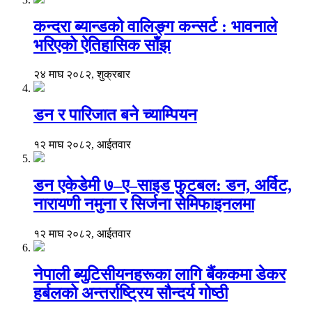
कन्दरा ब्यान्डको वालिङ्ग कन्सर्ट : भावनाले
भरिएको ऐतिहासिक साँझ
२४ माघ २०८२, शुक्रबार
डन र पारिजात बने च्याम्पियन
१२ माघ २०८२, आईतवार
डन एकेडेमी ७–ए–साइड फुटबल: डन, अर्विट,
नारायणी नमुना र सिर्जना सेमिफाइनलमा
१२ माघ २०८२, आईतवार
नेपाली ब्युटिसीयनहरूका लागि बैंककमा डेकर
हर्बलको अन्तर्राष्ट्रिय सौन्दर्य गोष्ठी