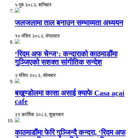
५ पुष २०८२, शनिबार
जलजलामा ताल बनाउन सम्भाव्यता अध्ययन
१० मंसिर २०८२, मंगलवार
‘रिदम अफ चेन्ज’: कन्दाराको काठमाडौंमा
गुञ्जिएको सशक्त सांगीतिक सन्देश
२ मंसिर २०८२, सोमबार
बखुण्डोलमा कासा असाई क्याफे Casa açaí
cafe
२९ कार्तिक २०८२, शुक्रबार
काठमाडौंमा फेरि गुञ्जिन्दै कन्दरा, ‘रिदम अफ