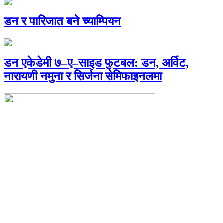
डन र पारिजात बने च्याम्पियन
डन एकेडेमी ७–ए–साइड फुटबल: डन, अर्विट,
नारायणी नमुना र सिर्जना सेमिफाइनलमा