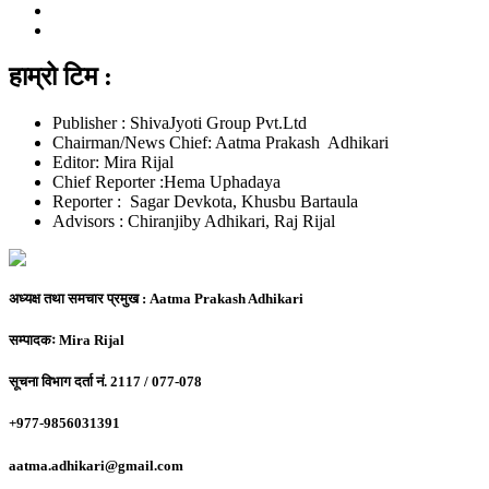
हाम्रो टिम :
Publisher : ShivaJyoti Group Pvt.Ltd
Chairman/News Chief: Aatma Prakash Adhikari
Editor: Mira Rijal
Chief Reporter :Hema Uphadaya
Reporter : Sagar Devkota, Khusbu Bartaula
Advisors : Chiranjiby Adhikari, Raj Rijal
अध्यक्ष तथा समचार प्रमुख :
Aatma Prakash Adhikari
सम्पादकः
Mira Rijal
सूचना विभाग दर्ता नं.
2117 / 077-078
+977-9856031391
aatma.adhikari@gmail.com