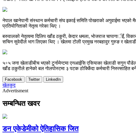
नेपाल खानेपानी संस्थान कर्मचारी संघ इकाई समिति पोखराको अगुवाईमा भएको मैत
प्रतियोगिताको नेतृत्व गरेका थिए ।
बरुवालको नेतृत्वमा दिलिप खाँड ठकुरी, केदार धमला, भोजराज चापागार्इँ, विकास श
सचिन सुवेदीले भाग लिएका थिए । खेलमा टोली प्रमुख नरबहादुर गुरुङ र खेला
५÷५ जना खेलाडीबीच भएको टुर्नामेन्टमा एनआईसि एसियाका खेलाडी सगुन पौडेलले
खाँड ठकुरीले हानेको बल गोलपोस्टमा ३ पटक ठोक्किँदा कर्मचारी निरुत्साहित ब
Facebook
Twitter
LinkedIn
खेलकुद
Advertisment
सम्बन्धित खवर
डन एकेडेमीको ऐतिहासिक जित