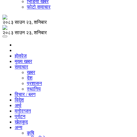
भिडियो खबर
फोटो समाचार
२०८३ साउन २३, शनिबार
२०८३ साउन २३, शनिबार
होमपेज
मुख्य खबर
समाचार
खबर
देश
प्रशासन
स्थानिय
विचार / ब्लग
विदेश
अर्थ
मनोरन्जन
पर्यटन
खेलकुद
अन्य
कृषि