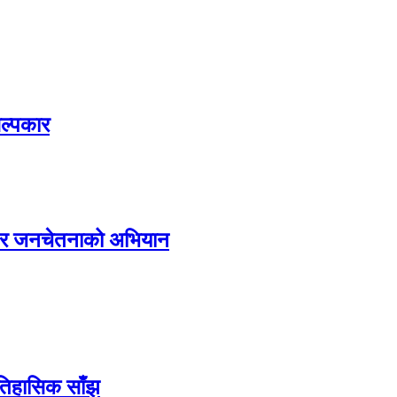
िल्पकार
्य र जनचेतनाको अभियान
ऐतिहासिक साँझ