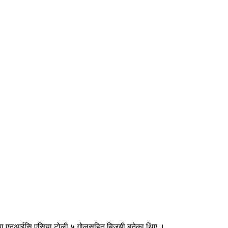
 खेलमा एनआईसि एसिया टोली ५ गोलसहित बिजयी बनेका थिए ।