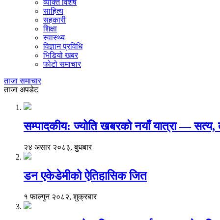
व्यक्ति विशेष
साहित्य
सहकारी
शिक्षा
स्वास्थ्य
विज्ञान प्रविधि
भिडियो खबर
फोटो समाचार
ताजा समाचार
ताजा अपडेट
सम्पादकीय: ज्योति खबरको नयाँ यात्रा — सत्य
२४ असार २०८३, बुधबार
डन एकेडेमीको ऐतिहासिक जित
१ फाल्गुन २०८२, शुक्रबार