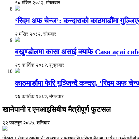
१० मंसिर २०८२, मंगलवार
‘रिदम अफ चेन्ज’: कन्दाराको काठमाडौंमा गुञ्जि
२ मंसिर २०८२, सोमबार
बखुण्डोलमा कासा असाई क्याफे Casa açaí caf
२९ कार्तिक २०८२, शुक्रबार
काठमाडौंमा फेरि गुञ्जिन्दै कन्दरा, ‘रिदम अफ चेन
२६ कार्तिक २०८२, मंगलवार
खानेपानी र एनआइसिबीच मैत्रीपूर्ण फुटसल
२२ फाल्गुन २०७७, शनिबार
पोखरा। नेपाल खानेपानी संस्थान र एनआइसि एसिया बैंकमा कार्यरत कर्मचारीबी