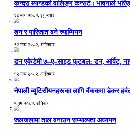
कन्दरा ब्यान्डको वालिङ्ग कन्सर्ट : भावनाले भर
२४ माघ २०८२, शुक्रबार
डन र पारिजात बने च्याम्पियन
१२ माघ २०८२, आईतवार
डन एकेडेमी ७–ए–साइड फुटबल: डन, अर्विट, नार
१२ माघ २०८२, आईतवार
नेपाली ब्युटिसीयनहरूका लागि बैंककमा डेकर हर्बलको 
५ पुष २०८२, शनिबार
जलजलामा ताल बनाउन सम्भाव्यता अध्ययन