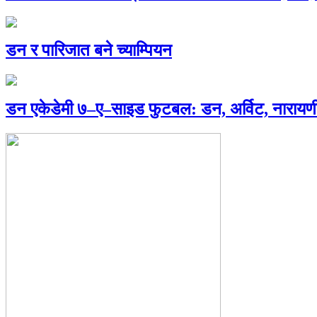
डन र पारिजात बने च्याम्पियन
डन एकेडेमी ७–ए–साइड फुटबल: डन, अर्विट, नारायणी