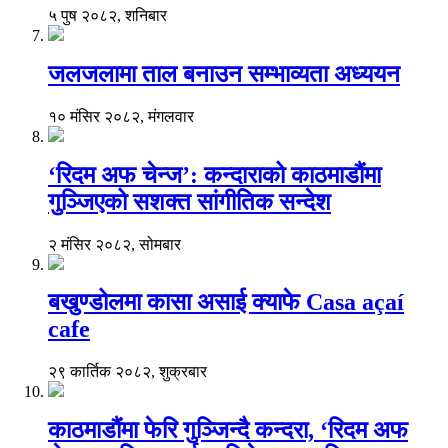
५ पुष २०८२, शनिबार
जलजलामा ताल बनाउन सम्भाव्यता अध्ययन
१० मंसिर २०८२, मंगलवार
‘रिदम अफ चेन्ज’: कन्दाराको काठमाडौंमा
गुञ्जिएको सशक्त सांगीतिक सन्देश
२ मंसिर २०८२, सोमबार
बखुण्डोलमा कासा असाई क्याफे Casa açaí
cafe
२९ कार्तिक २०८२, शुक्रबार
काठमाडौंमा फेरि गुञ्जिन्दै कन्दरा, ‘रिदम अफ