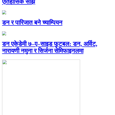
ऐतिहासिक साँझ
डन र पारिजात बने च्याम्पियन
डन एकेडेमी ७–ए–साइड फुटबल: डन, अर्विट,
नारायणी नमुना र सिर्जना सेमिफाइनलमा