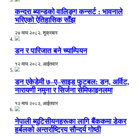
कन्दरा ब्यान्डको वालिङ्ग कन्सर्ट : भावनाले
भरिएको ऐतिहासिक साँझ
२४ माघ २०८२, शुक्रबार
डन र पारिजात बने च्याम्पियन
१२ माघ २०८२, आईतवार
डन एकेडेमी ७–ए–साइड फुटबल: डन, अर्विट,
नारायणी नमुना र सिर्जना सेमिफाइनलमा
१२ माघ २०८२, आईतवार
नेपाली ब्युटिसीयनहरूका लागि बैंककमा डेकर
हर्बलको अन्तर्राष्ट्रिय सौन्दर्य गोष्ठी