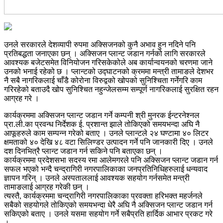
उनले सरकारले देशव्यापी रुपमा अक्सिजनको कुनै अभाव हुन नदिने पनि
प्रतिबद्धता जनाएका छन् । अक्सिजन प्लान्ट जडान गर्नको लागि सरकारले
आवश्यक बजेटसमेत विनियोजन गरिसकेकोले अब कार्यान्वयनको चरणमा जाने
उनको भनाई रहेको छ । प्लान्टको उद्घाटनको क्रममा मन्त्री तामाङले देशभर
नै सबै नागरिकलाई चाँडै कोरोना विरुद्वको खोपको सुनिश्चिता गर्नेगरि काम
गरिरहेको बताउदै खोप सुनिश्चित नहुन्जेलसम्म सम्पूर्ण नागरिकलाई सुरक्षित रहन
आग्रह गरे ।
कार्यक्रममा अक्सिजन प्लान्ट जडान गर्ने कम्पनी श्री मुनरक ईन्टरनेश्नल
प्रा.ली.का प्रवन्ध निर्देशक ई. प्रशान्त झाले तोकिएको समयभन्दा अघि नै
आफूहरुले काम सम्पन्न गरेको बताए । उनले प्लान्टले २४ घण्टामा ४० लिटर
क्षमताको ४० देखि ४८ वटा सिलिण्डर उत्पादन गर्ने पनि जानकारी दिए । उनले
दश दिनभित्रै प्लान्ट जडान गर्न सकिने पनि बताएका छन् ।
कार्यक्रममा प्रदेशसभा सदस्य रमा आलेमगरले पनि अक्सिजन प्लान्ट जडान गर्न
सफल भएको भन्दै चन्द्रागिरी नगरपालिकाका जनप्रतिनिधिहरुलाई धन्यवाद
ज्ञापन गरिन् । उनले अस्पताललाई आवश्यक सहयोग गर्नसमेत मन्त्री
तामाङलाई आग्रह गरेकी छन् ।
त्यस्तै, कार्यक्रममा चन्द्रागिरी नगरपालिकाका प्रवक्ता हरिभक्त महर्जनले
सबैको सहयोगले तोकिएको समयभन्दा धेरै अघि नै अक्सिजन प्लान्ट जडान गर्न
सकिएको बताए । उनले यसमा सहयोग गर्ने सबैप्रति हार्दिक आभार प्रकट गरे
।