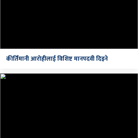
कीर्तिमानी आरोहीलाई विशिष्ट मानपदवी दिइने