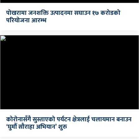
पोखरामा जनशक्ति उत्पादनमा सघाउन १७ करोडको
परियोजना आरम्भ
कोरोनासँगै सुस्ताएको पर्यटन क्षेत्रलाई चलायमान बनाउन
‘घुमौँ सौराहा अभियान’ शुरु