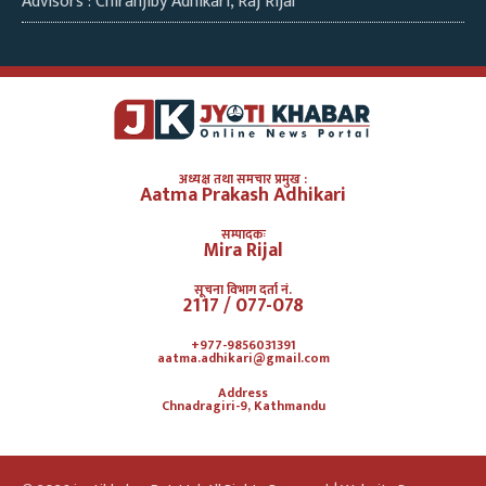
Advisors : Chiranjiby Adhikari, Raj Rijal
अध्यक्ष तथा समचार प्रमुख :
Aatma Prakash Adhikari
सम्पादकः
Mira Rijal
सूचना विभाग दर्ता नं.
2117 / 077-078
+977-9856031391
aatma.adhikari@gmail.com
Address
Chnadragiri-9, Kathmandu