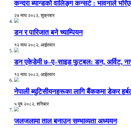
कन्दरा ब्यान्डको वालिङ्ग कन्सर्ट : भावनाले भर
२४ माघ २०८२, शुक्रबार
डन र पारिजात बने च्याम्पियन
१२ माघ २०८२, आईतवार
डन एकेडेमी ७–ए–साइड फुटबल: डन, अर्विट, नार
१२ माघ २०८२, आईतवार
नेपाली ब्युटिसीयनहरूका लागि बैंककमा डेकर हर्बलको 
५ पुष २०८२, शनिबार
जलजलामा ताल बनाउन सम्भाव्यता अध्ययन