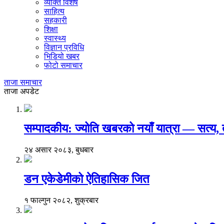
व्यक्ति विशेष
साहित्य
सहकारी
शिक्षा
स्वास्थ्य
विज्ञान प्रविधि
भिडियो खबर
फोटो समाचार
ताजा समाचार
ताजा अपडेट
सम्पादकीय: ज्योति खबरको नयाँ यात्रा — सत्य
२४ असार २०८३, बुधबार
डन एकेडेमीको ऐतिहासिक जित
१ फाल्गुन २०८२, शुक्रबार