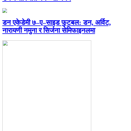
डन एकेडेमी ७–ए–साइड फुटबल: डन, अर्विट,
नारायणी नमुना र सिर्जना सेमिफाइनलमा