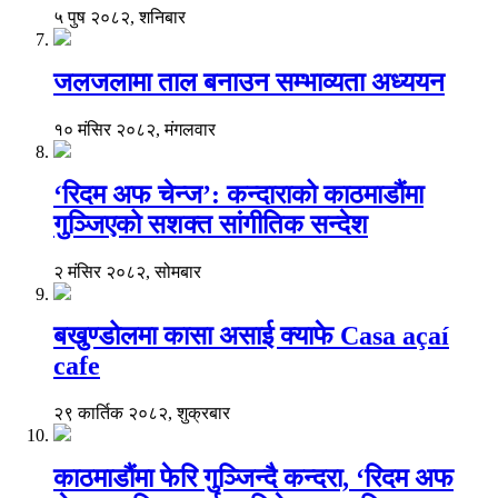
५ पुष २०८२, शनिबार
जलजलामा ताल बनाउन सम्भाव्यता अध्ययन
१० मंसिर २०८२, मंगलवार
‘रिदम अफ चेन्ज’: कन्दाराको काठमाडौंमा
गुञ्जिएको सशक्त सांगीतिक सन्देश
२ मंसिर २०८२, सोमबार
बखुण्डोलमा कासा असाई क्याफे Casa açaí
cafe
२९ कार्तिक २०८२, शुक्रबार
काठमाडौंमा फेरि गुञ्जिन्दै कन्दरा, ‘रिदम अफ