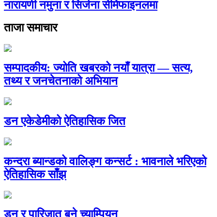
नारायणी नमुना र सिर्जना सेमिफाइनलमा
ताजा समाचार
सम्पादकीय: ज्योति खबरको नयाँ यात्रा — सत्य,
तथ्य र जनचेतनाको अभियान
डन एकेडेमीको ऐतिहासिक जित
कन्दरा ब्यान्डको वालिङ्ग कन्सर्ट : भावनाले भरिएको
ऐतिहासिक साँझ
डन र पारिजात बने च्याम्पियन