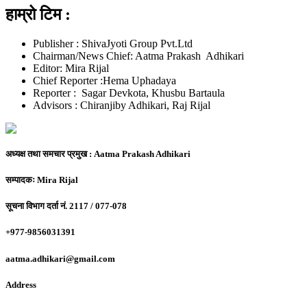
हाम्रो टिम :
Publisher : ShivaJyoti Group Pvt.Ltd
Chairman/News Chief: Aatma Prakash Adhikari
Editor: Mira Rijal
Chief Reporter :Hema Uphadaya
Reporter : Sagar Devkota, Khusbu Bartaula
Advisors : Chiranjiby Adhikari, Raj Rijal
अध्यक्ष तथा समचार प्रमुख :
Aatma Prakash Adhikari
सम्पादकः
Mira Rijal
सूचना विभाग दर्ता नं.
2117 / 077-078
+977-9856031391
aatma.adhikari@gmail.com
Address