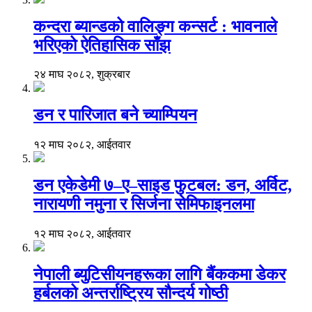
कन्दरा ब्यान्डको वालिङ्ग कन्सर्ट : भावनाले
भरिएको ऐतिहासिक साँझ
२४ माघ २०८२, शुक्रबार
डन र पारिजात बने च्याम्पियन
१२ माघ २०८२, आईतवार
डन एकेडेमी ७–ए–साइड फुटबल: डन, अर्विट,
नारायणी नमुना र सिर्जना सेमिफाइनलमा
१२ माघ २०८२, आईतवार
नेपाली ब्युटिसीयनहरूका लागि बैंककमा डेकर
हर्बलको अन्तर्राष्ट्रिय सौन्दर्य गोष्ठी