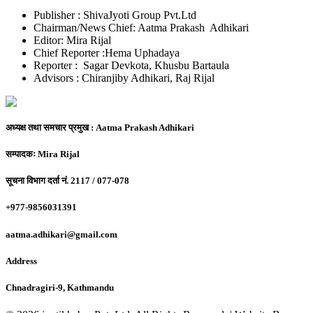
Publisher : ShivaJyoti Group Pvt.Ltd
Chairman/News Chief: Aatma Prakash Adhikari
Editor: Mira Rijal
Chief Reporter :Hema Uphadaya
Reporter : Sagar Devkota, Khusbu Bartaula
Advisors : Chiranjiby Adhikari, Raj Rijal
अध्यक्ष तथा समचार प्रमुख :
Aatma Prakash Adhikari
सम्पादकः
Mira Rijal
सूचना विभाग दर्ता नं.
2117 / 077-078
+977-9856031391
aatma.adhikari@gmail.com
Address
Chnadragiri-9, Kathmandu