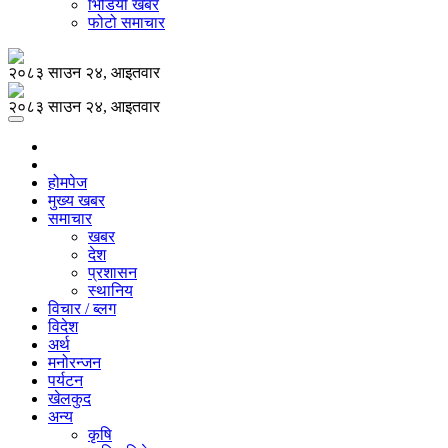
भिडियो खबर
फोटो समाचार
२०८३ साउन २४, आइतवार
२०८३ साउन २४, आइतवार
होमपेज
मुख्य खबर
समाचार
खबर
देश
प्रशासन
स्थानिय
विचार / ब्लग
विदेश
अर्थ
मनोरन्जन
पर्यटन
खेलकुद
अन्य
कृषि