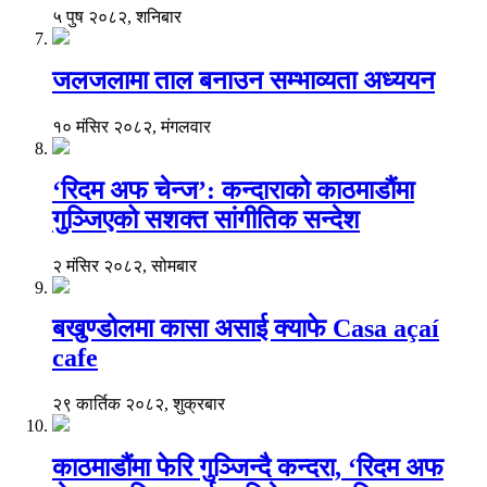
५ पुष २०८२, शनिबार
जलजलामा ताल बनाउन सम्भाव्यता अध्ययन
१० मंसिर २०८२, मंगलवार
‘रिदम अफ चेन्ज’: कन्दाराको काठमाडौंमा
गुञ्जिएको सशक्त सांगीतिक सन्देश
२ मंसिर २०८२, सोमबार
बखुण्डोलमा कासा असाई क्याफे Casa açaí
cafe
२९ कार्तिक २०८२, शुक्रबार
काठमाडौंमा फेरि गुञ्जिन्दै कन्दरा, ‘रिदम अफ