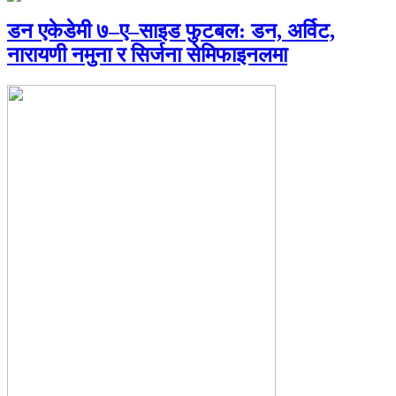
डन एकेडेमी ७–ए–साइड फुटबल: डन, अर्विट,
नारायणी नमुना र सिर्जना सेमिफाइनलमा