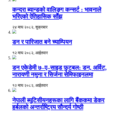
कन्दरा ब्यान्डको वालिङ्ग कन्सर्ट : भावनाले
भरिएको ऐतिहासिक साँझ
२४ माघ २०८२, शुक्रबार
डन र पारिजात बने च्याम्पियन
१२ माघ २०८२, आईतवार
डन एकेडेमी ७–ए–साइड फुटबल: डन, अर्विट,
नारायणी नमुना र सिर्जना सेमिफाइनलमा
१२ माघ २०८२, आईतवार
नेपाली ब्युटिसीयनहरूका लागि बैंककमा डेकर
हर्बलको अन्तर्राष्ट्रिय सौन्दर्य गोष्ठी